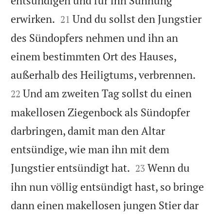
entsündigen und für ihn Sühnung


erwirken.
Und du sollst den Jungstier
21
des Sündopfers nehmen und ihn an
einem bestimmten Ort des Hauses,


außerhalb des Heiligtums, verbrennen.
Und am zweiten Tag sollst du einen
22
makellosen Ziegenbock als Sündopfer
darbringen, damit man den Altar
entsündige, wie man ihn mit dem


Jungstier entsündigt hat.
Wenn du
23
ihn nun völlig entsündigt hast, so bringe
dann einen makellosen jungen Stier dar