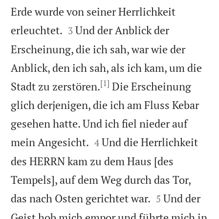
Erde wurde von seiner Herrlichkeit


erleuchtet.
Und der Anblick der
3
Erscheinung, die ich sah, war wie der
Anblick, den ich sah, als ich kam, um die
[1]
Stadt zu zerstören.
Die Erscheinung
glich derjenigen, die ich am Fluss Kebar
gesehen hatte. Und ich fiel nieder auf


mein Angesicht.
Und die Herrlichkeit
4
des HERRN kam zu dem Haus [des
Tempels], auf dem Weg durch das Tor,


das nach Osten gerichtet war.
Und der
5
Geist hob mich empor und führte mich in