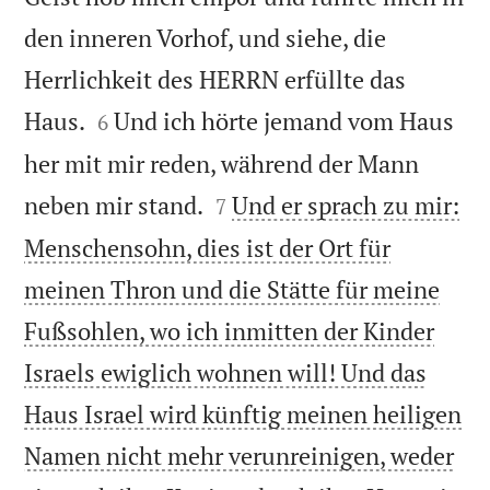
den inneren Vorhof, und siehe, die
Herrlichkeit des HERRN erfüllte das


Haus.
Und ich hörte jemand vom Haus
6
her mit mir reden, während der Mann


neben mir stand.
Und er sprach zu mir:
7
Menschensohn, dies ist der Ort für
meinen Thron und die Stätte für meine
Fußsohlen, wo ich inmitten der Kinder
Israels ewiglich wohnen will! Und das
Haus Israel wird künftig meinen heiligen
Namen nicht mehr verunreinigen, weder