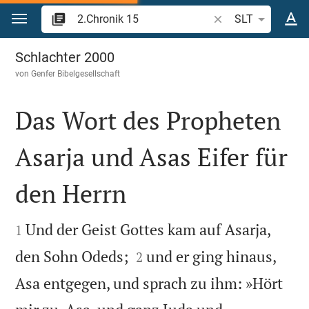
Zum Inhalt springen
Bibelstelle oder Beg
SLT
2.Chronik 15
Schlachter 2000
von
Genfer Bibelgesellschaft
Das Wort des Propheten
Asarja und Asas Eifer für
den Herrn


Und der Geist Gottes kam auf Asarja,
1


den Sohn Odeds;
und er ging hinaus,
2
Asa entgegen, und sprach zu ihm: »Hört