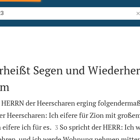
Bi
erheißt Segen und Wiederher
em
s HERRN der Heerscharen erging folgenderma
er Heerscharen: Ich eifere für Zion mit großem


ifere ich für es.
So spricht der HERR: Ich w
3
ehren, und ich werde Wohnung nehmen mitten