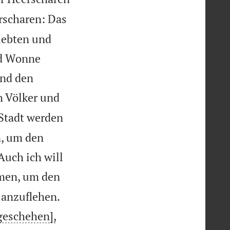
rscharen: Das
iebten und
nd Wonne
und den
h Völker und
Stadt werden
n, um den
uch ich will
men, um den


anzuflehen.
 geschehen],