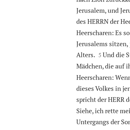
Jerusalem, und Jer
des HERRN der Heer
Heerscharen: Es so
Jerusalems sitzen,


Alters.
Und die S
5
Mädchen, die auf i
Heerscharen: Wenn
dieses Volkes in j
spricht der HERR d
Siehe, ich rette m
Untergangs der So