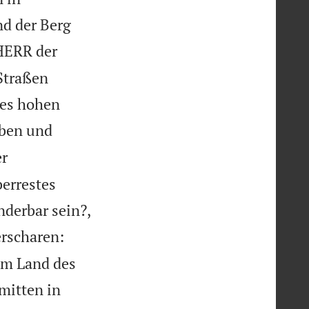
nd der Berg
 HERR der
Straßen
res hohen
aben und
er
errestes
nderbar sein?,
erscharen:
em Land des
 mitten in