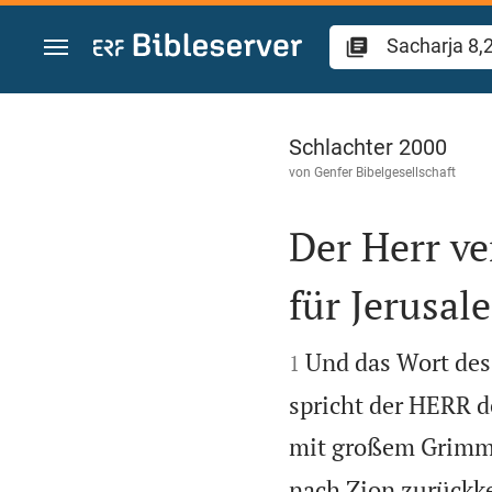
Zum Inhalt springen
Sacharja 8
Schlachter 2000
von
Genfer Bibelgesellschaft
Der Herr v
für Jerusal


Und das Wort de
1
spricht der HERR d
mit großem Grimm e
nach Zion zurückk