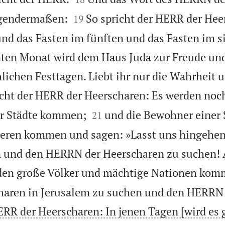


lgendermaßen:
So spricht der HERR der Hee
19
und das Fasten im fünften und das Fasten im s
nten Monat wird dem Haus Juda zur Freude u
lichen Festtagen. Liebt ihr nur die Wahrheit 
icht der HERR der Heerscharen: Es werden noc


er Städte kommen;
und die Bewohner einer 
21
deren kommen und sagen: »Lasst uns hingehe
und den HERRN der Heerscharen zu suchen! A
den große Völker und mächtige Nationen kom
aren in Jerusalem zu suchen und den HERRN 
ERR der Heerscharen: In jenen Tagen [wird es