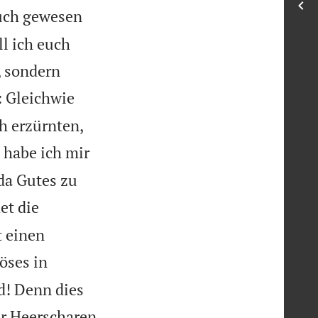
luch gewesen
ll ich euch
, sondern
: Gleichwie
h erzürnten,
 habe ich mir
da Gutes zu
det die
t einen
öses in
d! Denn dies
r Heerscharen