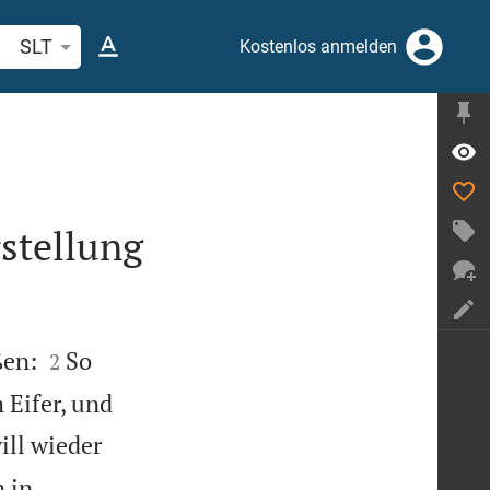
belstelle oder Begriff suchen
SLT
Kostenlos anmelden
stellung


ßen:
So
2
 Eifer, und
ill wieder
 in