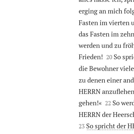
erging an mich fo
Fasten im vierten 
das Fasten im zeh
werden und zu fröh


Frieden!
So spr
20
die Bewohner viel
zu denen einer an
HERRN anzuflehen 


gehen!«
So wer
22
HERRN der Heersch
So spricht der H
23