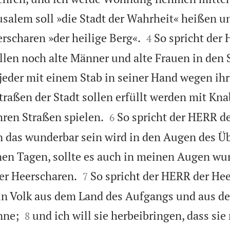
usalem soll »die Stadt der Wahrheit« heißen u


scharen »der heilige Berg«.
So spricht der
4
llen noch alte Männer und alte Frauen in den 
 jeder mit einem Stab in seiner Hand wegen ih
traßen der Stadt sollen erfüllt werden mit Kn


hren Straßen spielen.
So spricht der HERR d
6
 das wunderbar sein wird in den Augen des Üb
enen Tagen, sollte es auch in meinen Augen wu


er Heerscharen.
So spricht der HERR der He
7
ein Volk aus dem Land des Aufgangs und aus d


nne;
und ich will sie herbeibringen, dass sie
8