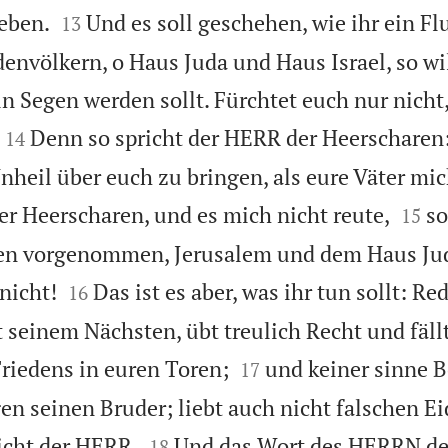


geben.
Und es soll geschehen, wie ihr ein F
13
denvölkern, o Haus Juda und Haus Israel, so wi
ein Segen werden sollt. Fürchtet euch nur nicht


Denn so spricht der HERR der Heerscharen
14
nheil über euch zu bringen, als eure Väter mic


er Heerscharen, und es mich nicht reute,
so
15
agen vorgenommen, Jerusalem und dem Haus Ju


nicht!
Das ist es aber, was ihr tun sollt: Re
16
t seinem Nächsten, übt treulich Recht und fäll


riedens in euren Toren;
und keiner sinne B
17
n seinen Bruder; liebt auch nicht falschen Ei


richt der HERR.
Und das Wort des HERRN de
18