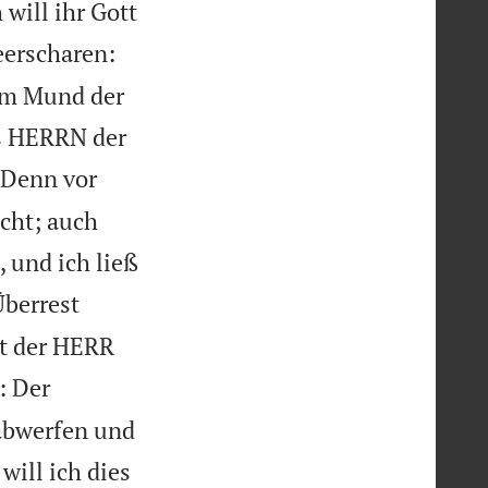
will ihr Gott
eerscharen:
dem Mund der
es HERRN der
Denn vor
cht; auch
 und ich ließ
Überrest
ht der HERR
: Der
 abwerfen und
ill ich dies