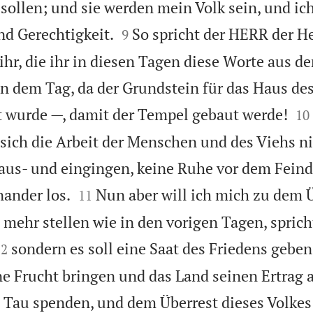
ollen; und sie werden mein Volk sein, und ich 


nd Gerechtigkeit.
So spricht der HERR der H
9
 ihr, die ihr in diesen Tagen diese Worte aus 
n dem Tag, da der Grundstein für das Haus d


 wurde —, damit der Tempel gebaut werde!
10
sich die Arbeit der Menschen und des Viehs ni
 aus- und eingingen, keine Ruhe vor dem Feind,


nander los.
Nun aber will ich mich zu dem 
11
t mehr stellen wie in den vorigen Tagen, spric


sondern es soll eine Saat des Friedens geben
12
ne Frucht bringen und das Land seinen Ertrag
Tau spenden, und dem Überrest dieses Volkes w