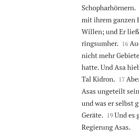
Schopharhörnern.
mit ihrem ganzen 
Willen; und Er lie


ringsumher.
Auc
16
nicht mehr Gebiete
hatte. Und Asa hie


Tal Kidron.
Aber
17
Asas ungeteilt sei
und was er selbst g


Geräte.
Und es 
19

Regierung Asas.