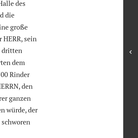
Halle des
d die
ine große
er HERR, sein
 dritten
rten dem
700 Rinder
 HERRN, den
rer ganzen
en würde, der
e schworen