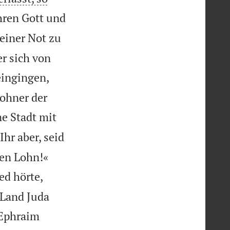
hren Gott und
seiner Not zu
r sich von
eingingen,
ohner der
e Stadt mit

Ihr aber, seid


nen Lohn!«
ed hörte,
 Land Juda
 Ephraim