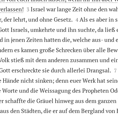


verlassen!
Israel war lange Zeit ohne den wa
3


, der lehrt, und ohne Gesetz.
Als es aber in 
4
t Israels, umkehrte und ihn suchte, da ließ e
d in jenen Zeiten hatten die, welche aus- und 
ndern es kamen große Schrecken über alle Bew
Volk stieß mit dem anderen zusammen und ein

ott erschreckte sie durch allerlei Drangsal.
7
re Hände nicht sinken; denn euer Werk hat sei
e Worte und die Weissagung des Propheten Od
 er schaffte die Gräuel hinweg aus dem ganzen
us den Städten, die er auf dem Bergland von