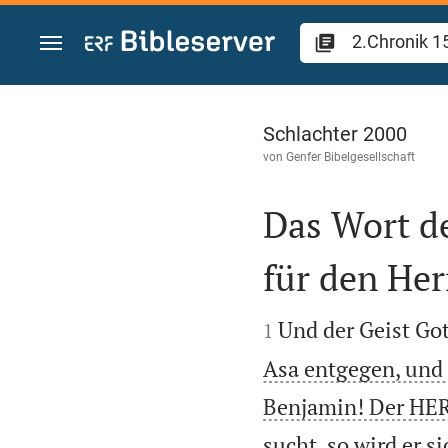
Zum Inhalt springen
2.Chronik 15
Schlachter 2000
von
Genfer Bibelgesellschaft
Das Wort de
für den Her


Und der Geist Go
1
Asa entgegen, und 
Benjamin! Der HERR
sucht, so wird er s