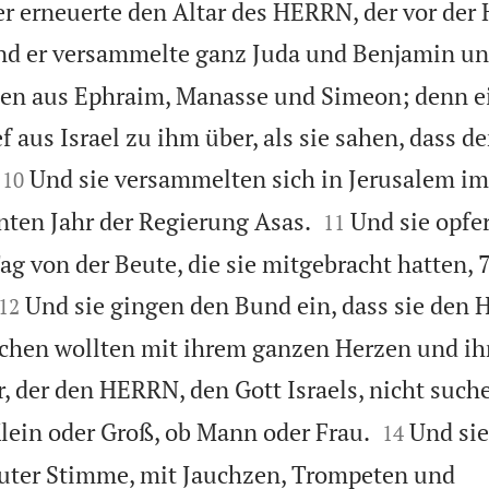
er erneuerte den Altar des HERRN, der vor der 
d er versammelte ganz Juda und Benjamin un
nen aus Ephraim, Manasse und Simeon; denn e
f aus Israel zu ihm über, als sie sahen, dass d


Und sie versammelten sich in Jerusalem im
10


ten Jahr der Regierung Asas.
Und sie opfe
11
 von der Beute, die sie mitgebracht hatten, 


Und sie gingen den Bund ein, dass sie den
12
suchen wollten mit ihrem ganzen Herzen und ih
r, der den HERRN, den Gott Israels, nicht such


Klein oder Groß, ob Mann oder Frau.
Und si
14
ter Stimme, mit Jauchzen, Trompeten und