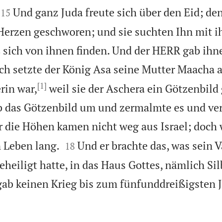


Und ganz Juda freute sich über den Eid; den
15
Herzen geschworen; und sie suchten Ihn mit 
ß sich von ihnen finden. Und der HERR gab ih
h setzte der König Asa seine Mutter Maacha ab
[1]
rin war,
weil sie der Aschera ein Götzenbil
b das Götzenbild um und zermalmte es und ve
 die Höhen kamen nicht weg aus Israel; doch 


n Leben lang.
Und er brachte das, was sein V
18
eheiligt hatte, in das Haus Gottes, nämlich Sil
gab keinen Krieg bis zum fünfunddreißigsten J