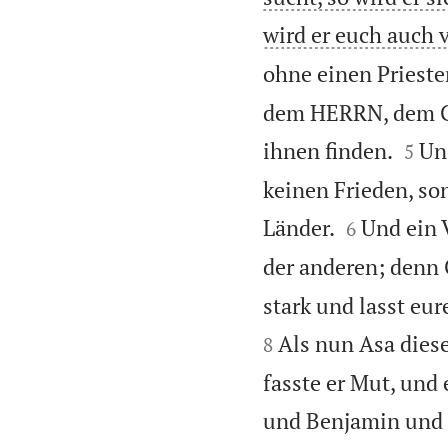
wird er euch auch 
ohne einen Priester
dem HERRN, dem Got


ihnen finden.
Un
5
keinen Frieden, so


Länder.
Und ein 
6
der anderen; denn G
stark und lasst eu
Als nun Asa dies
8
fasste er Mut, und
und Benjamin und a