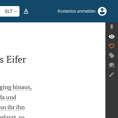
belstelle oder Begriff suchen
SLT
Kostenlos anmelden
 Eifer
 ging hinaus,
uda und
nn ihr ihn
rlasst, so