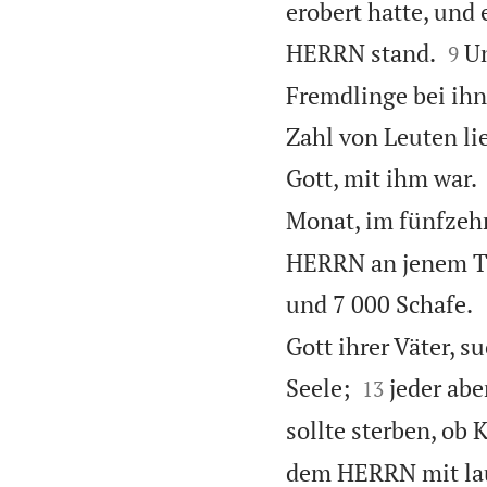
erobert hatte, und 


HERRN stand.
Un
9
Fremdlinge bei ih
Zahl von Leuten lie
Gott, mit ihm war.
Monat, im fünfzehn
HERRN an jenem Tag
und 7 000 Schafe.
Gott ihrer Väter, 


Seele;
jeder abe
13
sollte sterben, ob 
dem HERRN mit lau