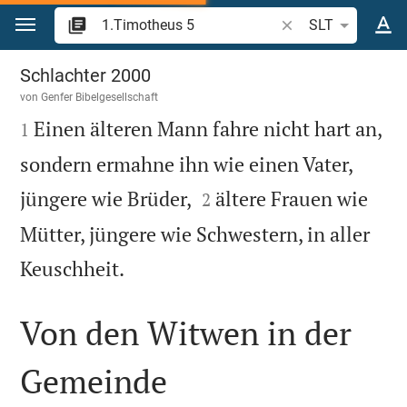
Zum Inhalt springen
Bibelstelle oder Beg
SLT
1.Timotheus 5
Schlachter 2000
von
Genfer Bibelgesellschaft

Einen älteren Mann fahre nicht hart an,
1
sondern ermahne ihn wie einen Vater,


jüngere wie Brüder,
ältere Frauen wie
2
Mütter, jüngere wie Schwestern, in aller

Keuschheit.
Von den Witwen in der
Gemeinde