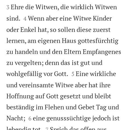


Ehre die Witwen, die wirklich Witwen
3


sind.
Wenn aber eine Witwe Kinder
4
oder Enkel hat, so sollen diese zuerst
lernen, am eigenen Haus gottesfürchtig
zu handeln und den Eltern Empfangenes
zu vergelten; denn das ist gut und


wohlgefällig vor Gott.
Eine wirkliche
5
und vereinsamte Witwe aber hat ihre
Hoffnung auf Gott gesetzt und bleibt
beständig im Flehen und Gebet Tag und


Nacht;
eine genusssüchtige jedoch ist
6


lebendig tot.
Sprich das offen aus,
7