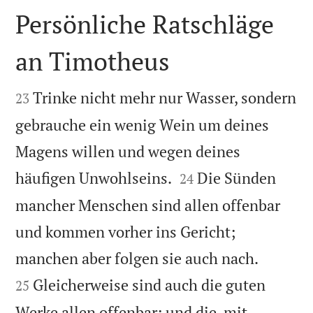
Persönliche Ratschläge
an Timotheus


Trinke nicht mehr nur Wasser, sondern
23
gebrauche ein wenig Wein um deines
Magens willen und wegen deines


häufigen Unwohlseins.
Die Sünden
24
mancher Menschen sind allen offenbar
und kommen vorher ins Gericht;


manchen aber folgen sie auch nach.
Gleicherweise sind auch die guten
25
Werke allen offenbar; und die, mit