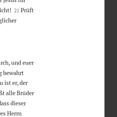


icht!
Prüft
21
glicher
urch, und euer
ig bewahrt
u ist er, der
t alle Brüder
ass dieser
es Herrn