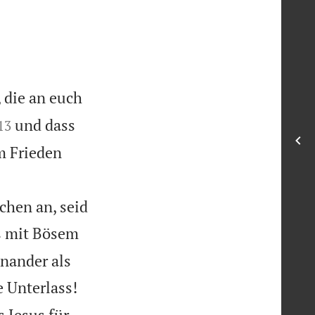
, die an euch


und dass
13
m Frieden
chen an, seid
s mit Bösem
inander als


 Unterlass!
s Jesus für