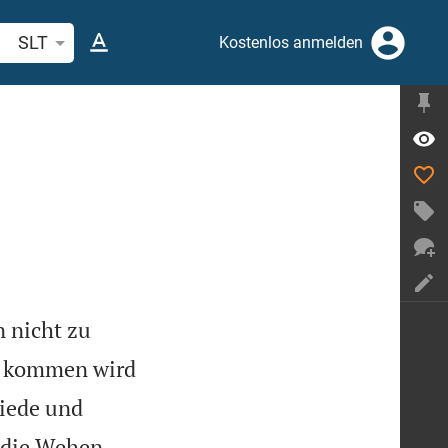
belstelle oder Begriff suchen
SLT
Kostenlos anmelden
 nicht zu
 kommen wird
iede und
e die Wehen