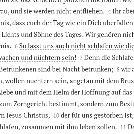


au, und sie werden nicht entfliehen.
Ihr abe
4
rnis, dass euch der Tag wie ein Dieb überfallen
s Lichts und Söhne des Tages. Wir gehören nic


nis.
So lasst uns auch nicht schlafen wie di
6


wachen und nüchtern sein!
Denn die Schlafe
7


 Betrunkenen sind bei Nacht betrunken;
wir 
8
, wollen nüchtern sein, angetan mit dem Brus
iebe und mit dem Helm der Hoffnung auf das 
 zum Zorngericht bestimmt, sondern zum Besit


n Jesus Christus,
der für uns gestorben ist,
10


hlafen, zusammen mit ihm leben sollen.
D
11