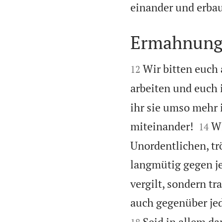
einander und erbaut
Ermahnunge


Wir bitten euch 
12
arbeiten und euch
ihr sie umso mehr 


miteinander!
Wi
14
Unordentlichen, tr
langmütig gegen j
vergilt, sondern t
auch gegenüber je
Seid in allem da