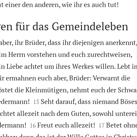

 einer den anderen, wie ihr es auch tut!
n für das Gemeindeleben
aber, ihr Brüder, dass ihr diejenigen anerkennt
 im Herrn vorstehen und euch zurechtweisen,
in Liebe achtet um ihres Werkes willen. Lebt i
r ermahnen euch aber, Brüder: Verwarnt die
östet die Kleinmütigen, nehmt euch der Schwa


edermann!
Seht darauf, dass niemand Böse
15
rachtet allezeit nach dem Guten, sowohl untere




dermann!
Freut euch allezeit!
Betet ohne
16
17
nkbar; denn das ist der Wille Gottes in Christu