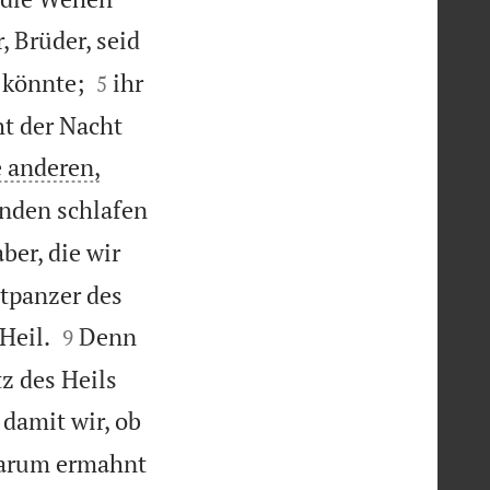
r, Brüder, seid


 könnte;
ihr
5
ht der Nacht
e anderen,
nden schlafen
aber, die wir
tpanzer des


Heil.
Denn
9
z des Heils
 damit wir, ob
arum ermahnt