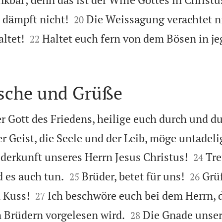


 dämpft nicht!
Die Weissagung verachtet n
20


altet!
Haltet euch fern von dem Bösen in je
22
sche und Grüße
der Gott des Friedens, heilige euch durch und d
er Geist, die Seele und der Leib, möge untadel


derkunft unseres Herrn Jesus Christus!
Tre
24




d es auch tun.
Brüder, betet für uns!
Grüß
25
26


 Kuss!
Ich beschwöre euch bei dem Herrn, d
27


n Brüdern vorgelesen wird.
Die Gnade unser
28