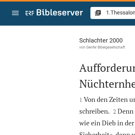
Zum Inhalt springen
1.Thessalonicher 
Schlachter 2000
von
Genfer Bibelgesellschaft
Aufforderu
Nüchternhe


Von den Zeiten u
1


schreiben.
Denn 
2
wie ein Dieb in der
Sicherheit«, dann 