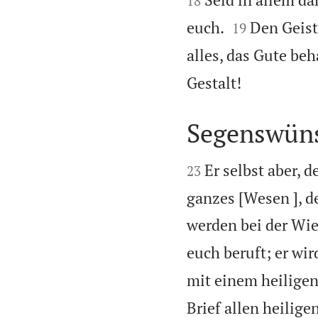
18


euch.
Den Geist
19
alles, das Gute beh

Gestalt!
Segenswün


Er selbst aber, 
23
ganzes [Wesen ], d
werden bei der Wie
euch beruft; er wir
mit einem heiligen
Brief allen heilige