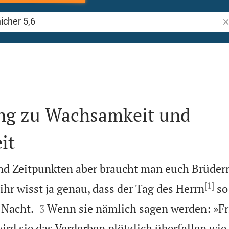
Bi
5
ng zu Wachsamkeit und
it
nd Zeitpunkten aber braucht man euch Brüdern
[1]
ihr wisst ja genau, dass der Tag des Herrn
so


 Nacht.
Wenn sie nämlich sagen werden: »Fr
3
wird sie das Verderben plötzlich überfallen wi