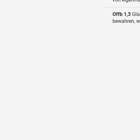
Offb 1,3
Glüc
bewahren, wa