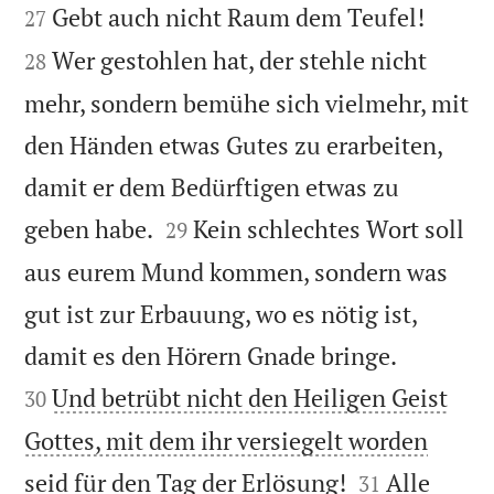


Gebt auch nicht Raum dem Teufel!
27
Wer gestohlen hat, der stehle nicht
28
mehr, sondern bemühe sich vielmehr, mit
den Händen etwas Gutes zu erarbeiten,
damit er dem Bedürftigen etwas zu


geben habe.
Kein schlechtes Wort soll
29
aus eurem Mund kommen, sondern was
gut ist zur Erbauung, wo es nötig ist,


damit es den Hörern Gnade bringe.
Und betrübt nicht den Heiligen Geist
30
Gottes, mit dem ihr versiegelt worden


seid für den Tag der Erlösung!
Alle
31