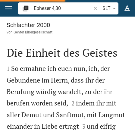
Zum Inhalt springen
Bibelstelle oder Beg
SLT
Epheser 4
Schlachter 2000
von
Genfer Bibelgesellschaft
Die Einheit des Geistes


So ermahne ich euch nun, ich, der
1
Gebundene im Herrn, dass ihr der
Berufung würdig wandelt, zu der ihr


berufen worden seid,
indem ihr mit
2
aller Demut und Sanftmut, mit Langmut


einander in Liebe ertragt
und eifrig
3