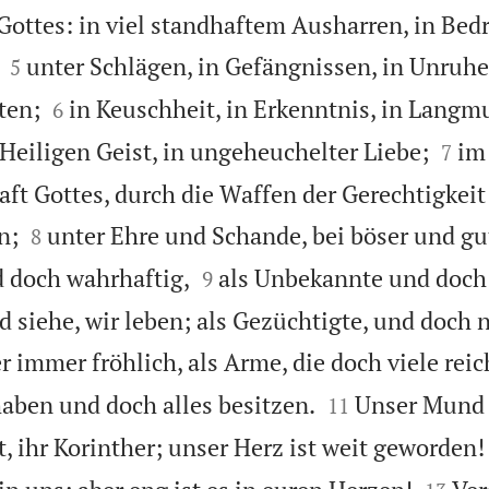
 Gottes: in viel standhaftem Ausharren, in Bed


unter Schlägen, in Gefängnissen, in Unruh
5


ten;
in Keuschheit, in Erkenntnis, in Langmu
6


 Heiligen Geist, in ungeheuchelter Liebe;
im
7
aft Gottes, durch die Waffen der Gerechtigkeit


n;
unter Ehre und Schande, bei böser und gu
8


d doch wahrhaftig,
als Unbekannte und doch
9
 siehe, wir leben; als Gezüchtigte, und doch n
er immer fröhlich, als Arme, die doch viele rei


haben und doch alles besitzen.
Unser Mund 
11
, ihr Korinther; unser Herz ist weit geworden!

