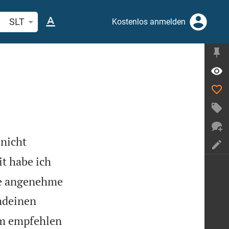
belstelle oder Begriff suchen
SLT
Kostenlos anmelden
 nicht
t habe ich
die angenehme
ndeinen
em empfehlen