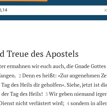
Bi
d Treue des Apostels
ter ermahnen wir euch auch, die Gnade Gottes


fangen.
Denn es heißt: »Zur angenehmen Zei
2
Tag des Heils dir geholfen«. Siehe, jetzt ist 


st der Tag des Heils!
Wir geben niemand irge
3


ienst nicht verlästert wird;
sondern in all
4