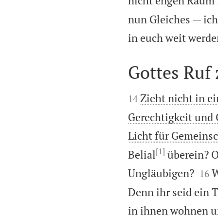
nicht engen Raum i
nun Gleiches — ich
in euch weit werde
Gottes Ruf


Zieht nicht in 
14
Gerechtigkeit und 
Licht für Gemeinsc
[1]
Belial
überein? O


Ungläubigen?
W
16
Denn ihr seid ein T
in ihnen wohnen un