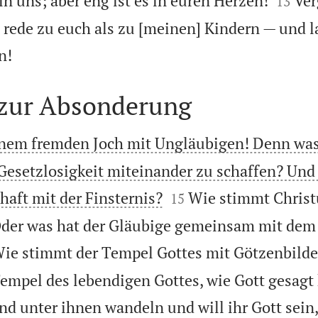
n uns; aber eng ist es in euren Herzen!
Ver
13
 rede zu euch als zu [meinen] Kindern — und l

n!
 zur Absonderung
einem fremden Joch mit Ungläubigen! Denn wa
Gesetzlosigkeit miteinander zu schaffen? Und


haft mit der Finsternis?
Wie stimmt Christ
15
der was hat der Gläubige gemeinsam mit dem
ie stimmt der Tempel Gottes mit Götzenbilde
empel des lebendigen Gottes, wie Gott gesagt h
d unter ihnen wandeln und will ihr Gott sein,