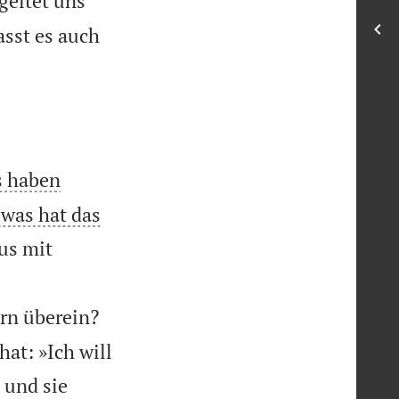
geltet uns
asst es auch
s haben
 was hat das
us mit
rn überein?
at: »Ich will
 und sie