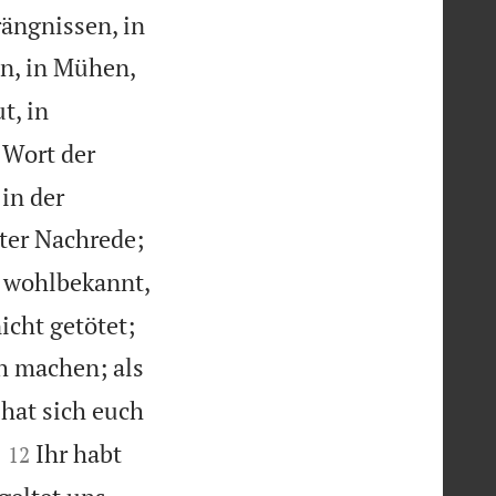
rängnissen, in
en, in Mühen,
t, in
 Wort der
 in der
ter Nachrede;
 wohlbekannt,


icht getötet;
ch machen; als
hat sich euch


Ihr habt
12