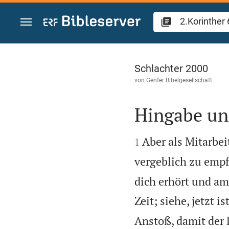
Zum Inhalt springen
2.Korinther 6
Schlachter 2000
von
Genfer Bibelgesellschaft
Hingabe un


Aber als Mitarbei
1
vergeblich zu emp
dich erhört und am 
Zeit; siehe, jetzt i
Anstoß, damit der D