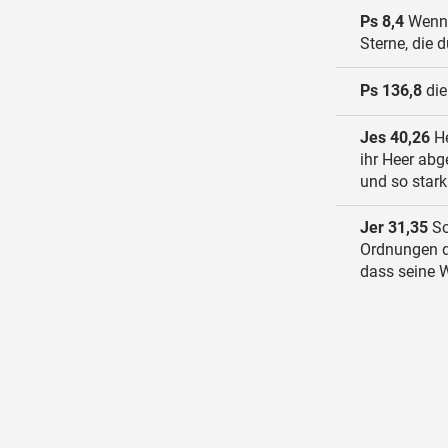
Ps 8,4
Wenn 
Sterne, die d
Ps 136,8
die
Jes 40,26
He
ihr Heer abg
und so stark 
Jer 31,35
So
Ordnungen de
dass seine 