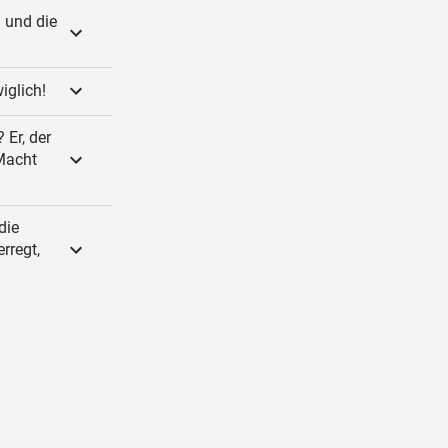
 und die
iglich!
 Er, der
 Macht
die
rregt,