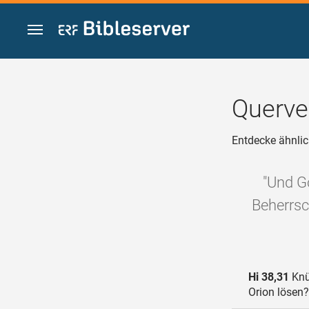
Zum Inhalt springen
Querve
Entdecke ähnlic
"Und Go
Beherrsc
Hi 38,31
Knü
Orion lösen?