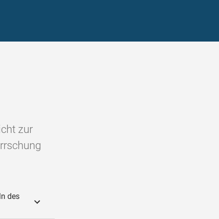
icht zur
errschung
ln des