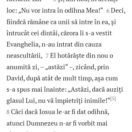


loc: „Nu vor intra în odihna Mea!“
Deci,
6
fiindcă rămâne ca unii să intre în ea, și
întrucât cei dintâi, cărora li s‑a vestit
Evanghelia, n‑au intrat din cauza


neascultării,
El hotărăște din nou o
7
anumită zi, – „astăzi“ –, zicând, prin
David, după atât de mult timp, așa cum
s‑a spus mai înainte: „Astăzi, dacă auziți
[5]


glasul Lui, nu vă împietriți inimile!“
Căci dacă Iosua le‑ar fi dat odihnă,
8
atunci Dumnezeu n‑ar fi vorbit mai