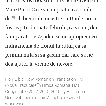
mărturisirea noastră.
Căci n‑avem un
15
Mare Preot Care să nu poată avea milă
[8]
de
slăbiciunile noastre, ci Unul Care a
fost ispitit în toate felurile, ca și noi, dar


fără păcat.
Așadar, să ne apropiem cu
16
îndrăzneală de tronul harului, ca să
primim milă și să găsim har care să ne

dea ajutor la vreme de nevoie.
Holy Bible, New Romanian Translation TM
(Noua Traducere În Limba Română TM)
Copyright © 2007, 2010, 2016 by Biblica, Inc.
Used with permission. All rights reserved
worldwide.