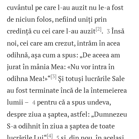
cuvântul pe care l‑au auzit nu le‑a fost
de niciun folos, nefiind uniți prin
[2]


credință cu cei care l‑au auzit
.
Însă
3
noi, cei care am crezut, intrăm în acea
odihnă, așa cum a spus: „De aceea am
jurat în mânia Mea: «Nu vor intra în
[3]
odihna Mea!»“
Și totuși lucrările Sale
au fost terminate încă de la întemeierea


lumii –
pentru că a spus undeva,
4
despre ziua a șaptea, astfel: „Dumnezeu
S‑a odihnit în ziua a șaptea de toate
[4]


lucrările Lui“
și, din nou, în același
5