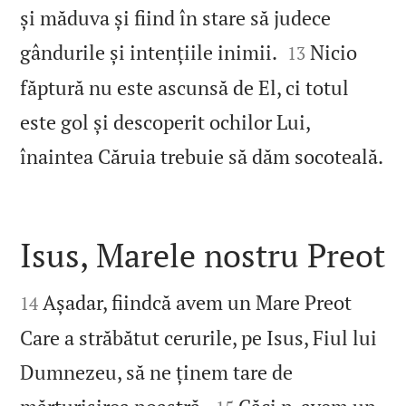
și măduva și fiind în stare să judece


gândurile și intențiile inimii.
Nicio
13
făptură nu este ascunsă de El, ci totul
este gol și descoperit ochilor Lui,

înaintea Căruia trebuie să dăm socoteală.
Isus, Marele nostru Preot


Așadar, fiindcă avem un Mare Preot
14
Care a străbătut cerurile, pe Isus, Fiul lui
Dumnezeu, să ne ținem tare de

