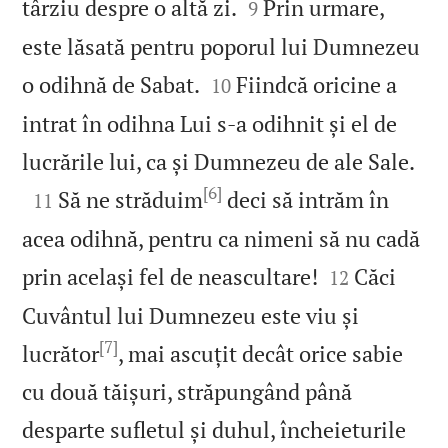


târziu despre o altă zi.
Prin urmare,
9
este lăsată pentru poporul lui Dumnezeu


o odihnă de Sabat.
Fiindcă oricine a
10
intrat în odihna Lui s‑a odihnit și el de

lucrările lui, ca și Dumnezeu de ale Sale.
[6]

Să ne străduim
deci să intrăm în
11
acea odihnă, pentru ca nimeni să nu cadă


prin același fel de neascultare!
Căci
12
Cuvântul lui Dumnezeu este viu și
[7]
lucrător
, mai ascuțit decât orice sabie
cu două tăișuri, străpungând până
desparte sufletul și duhul, încheieturile