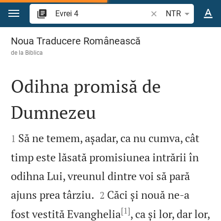
Sari la conținut
Căutați un verset bi
NTR
Evrei 4
Noua Traducere Românească
de la
Biblica
Odihna promisă de
Dumnezeu


Să ne temem, așadar, ca nu cumva, cât
1
timp este lăsată promisiunea intrării în
odihna Lui, vreunul dintre voi să pară


ajuns prea târziu.
Căci și nouă ne‑a
2
[1]
fost vestită Evanghelia
, ca și lor, dar lor,