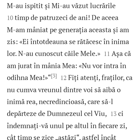


M‑au ispitit și Mi‑au văzut lucrările
timp de patruzeci de ani! De aceea
10
M‑am mâniat pe generația aceasta și am
zis: «Ei întotdeauna se rătăcesc în inima


lor. N‑au cunoscut căile Mele.»
Așa că
11
am jurat în mânia Mea: «Nu vor intra în
[3]


odihna Mea!»“
Fiți atenți, fraților, ca
12
nu cumva vreunul dintre voi să aibă o
inimă rea, necredincioasă, care să‑l


depărteze de Dumnezeul cel Viu,
ci
13
îndemnați‑vă unul pe altul în fiecare zi,
cât timp se zice „astăzi“, astfel încât