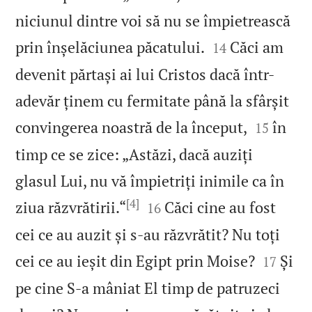
niciunul dintre voi să nu se împietrească


prin înșelăciunea păcatului.
Căci am
14
devenit părtași ai lui Cristos dacă într-
adevăr ținem cu fermitate până la sfârșit


convingerea noastră de la început,
în
15
timp ce se zice: „Astăzi, dacă auziți
glasul Lui, nu vă împietriți inimile ca în
[4]


ziua răzvrătirii.“
Căci cine au fost
16
cei ce au auzit și s‑au răzvrătit? Nu toți


cei ce au ieșit din Egipt prin Moise?
Și
17
pe cine S‑a mâniat El timp de patruzeci