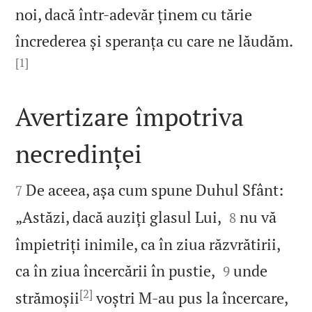
noi, dacă într-adevăr ținem cu tărie
încrederea și speranța cu care ne lăudăm.
[1]

Avertizare împotriva
necredinței


De aceea, așa cum spune Duhul Sfânt:
7


„Astăzi, dacă auziți glasul Lui,
nu vă
8
împietriți inimile, ca în ziua răzvrătirii,


ca în ziua încercării în pustie,
unde
9
[2]
strămoșii
voștri M‑au pus la încercare,