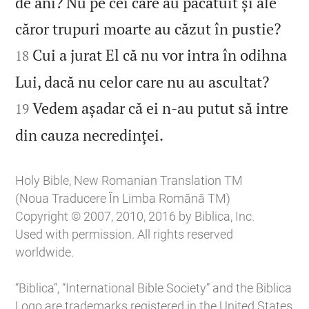
de ani? Nu pe cei care au păcătuit și ale


căror trupuri moarte au căzut în pustie?
Cui a jurat El că nu vor intra în odihna
18


Lui, dacă nu celor care nu au ascultat?
Vedem așadar că ei n‑au putut să intre
19

din cauza necredinței.
Holy Bible, New Romanian Translation TM
(Noua Traducere În Limba Română TM)
Copyright © 2007, 2010, 2016 by Biblica, Inc.
Used with permission. All rights reserved
worldwide.
“Biblica”, “International Bible Society” and the Biblica
Logo are trademarks registered in the United States