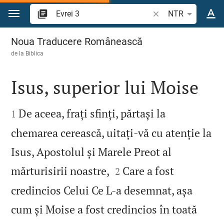
Sari la conținut
Căutați un verset bi
NTR
Evrei 3
Noua Traducere Românească
de la
Biblica
Isus, superior lui Moise


De aceea, frați sfinți, părtași la
1
chemarea cerească, uitați‑vă cu atenție la
Isus, Apostolul și Marele Preot al


mărturisirii noastre,
Care a fost
2
credincios Celui Ce L‑a desemnat, așa
cum și Moise a fost credincios în toată