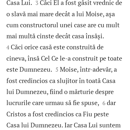


Casa Lui.
Căci El a fost găsit vrednic de
3
o slavă mai mare decât a lui Moise, așa
cum constructorul unei case are cu mult


mai multă cinste decât casa însăși.
Căci orice casă este construită de
4
cineva, însă Cel Ce le‑a construit pe toate


este Dumnezeu.
Moise, într-adevăr, a
5
fost credincios ca slujitor în toată Casa
lui Dumnezeu, fiind o mărturie despre


lucrurile care urmau să fie spuse,
dar
6
Cristos a fost credincios ca Fiu peste
Casa lui Dumnezeu. Iar Casa Lui suntem