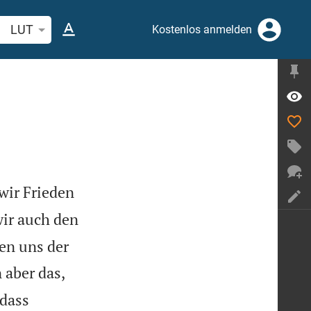
belstelle oder Begriff suchen
LUT
Kostenlos anmelden
wir Frieden
ir auch den
en uns der
 aber das,
 dass