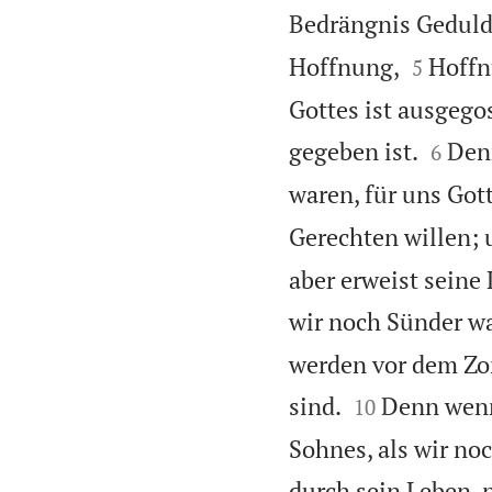
Bedrängnis Geduld 


Hoffnung,
Hoffn
5
Gottes ist ausgego


gegeben ist.
Denn
6
waren, für uns Got
Gerechten willen; 
aber erweist seine 
wir noch Sünder w
werden vor dem Zor


sind.
Denn wenn
10
Sohnes, als wir no
durch sein Leben, 