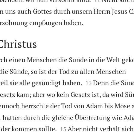
 uns auch Gottes durch unsern Herrn Jesus Ch

 Versöhnung empfangen haben.
hristus
rch einen Menschen die Sünde in die Welt ge
die Sünde, so ist der Tod zu allen Menschen


il sie alle gesündigt haben.
Denn die Sünd
13
esetz kam; aber wo kein Gesetz ist, da wird Sü
nnoch herrschte der Tod von Adam bis Mose a
t hatten durch die gleiche Übertretung wie Ad


, der kommen sollte.
Aber nicht verhält sich
15