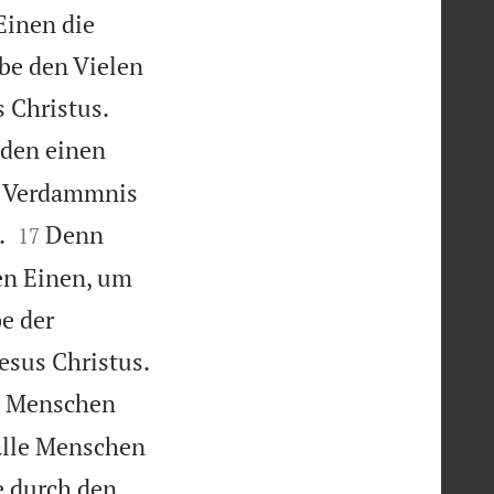
Einen die
be den Vielen


 Christus.
 den einen
ur Verdammnis


.
Denn
17
en Einen, um
e der

esus Christus.
e Menschen
 alle Menschen
 durch den