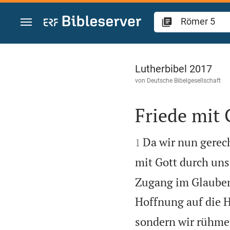
Zum Inhalt springen
Römer 5
Lutherbibel 2017
von
Deutsche Bibelgesellschaft
Friede mit 


Da wir nun gerec
1
mit Gott durch uns
Zugang im Glauben 
Hoffnung auf die He
sondern wir rühmen