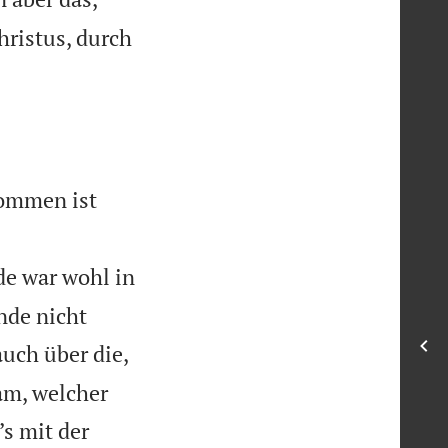
ristus, durch
kommen ist
e war wohl in
nde nicht
uch über die,
am, welcher
’s mit der