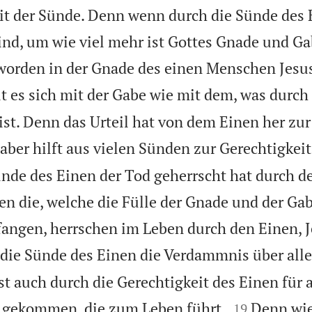
t der Sünde. Denn wenn durch die Sünde des 
ind, um wie viel mehr ist Gottes Gnade und Ga
worden in der Gnade des einen Menschen Jesus
t es sich mit der Gabe wie mit dem, was durch
st. Denn das Urteil hat von dem Einen her z
aber hilft aus vielen Sünden zur Gerechtigkeit
nde des Einen der Tod geherrscht hat durch d
en die, welche die Fülle der Gnade und der Gab
angen, herrschen im Leben durch den Einen, J
die Sünde des Einen die Verdammnis über all
st auch durch die Gerechtigkeit des Einen für


g gekommen, die zum Leben führt.
Denn wie
19