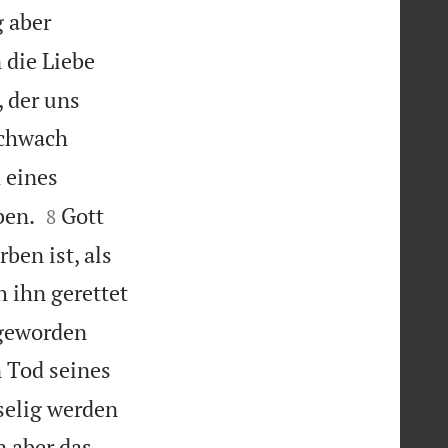
 aber
 die Liebe
, der uns
schwach
 eines


ben.
Gott
8
ben ist, als
 ihn gerettet
 geworden
 Tod seines
selig werden
n aber das,