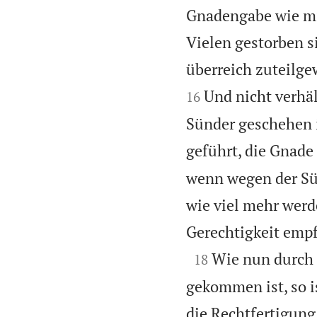
Gnadengabe wie mi
Vielen gestorben s
überreich zuteilge
Und nicht verhäl
16
Sünder geschehen i
geführt, die Gnade 
wenn wegen der Sü
wie viel mehr werd
Gerechtigkeit empf

Wie nun durch 
18
gekommen ist, so i
die Rechtfertigun