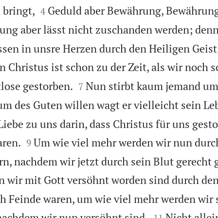


bringt,
Geduld aber Bewährung, Bewährung
4
ung aber lässt nicht zuschanden werden; denn
ssen in unsre Herzen durch den Heiligen Geist
 Christus ist schon zu der Zeit, als wir noch 


tlose gestorben.
Nun stirbt kaum jemand um
7
um des Guten willen wagt er vielleicht sein Le
Liebe zu uns darin, dass Christus für uns gestor


aren.
Um wie viel mehr werden wir nun durch
9
n, nachdem wir jetzt durch sein Blut gerecht
 wir mit Gott versöhnt worden sind durch den
ch Feinde waren, um wie viel mehr werden wir 


nachdem wir nun versöhnt sind.
Nicht allei
11