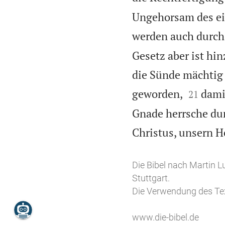
Ungehorsam des ei
werden auch durch
Gesetz aber ist h
die Sünde mächtig 


geworden,
dami
21
Gnade herrsche dur
Christus, unsern H
Die Bibel nach Martin L
Stuttgart.
Die Verwendung des Tex
www.die-bibel.de