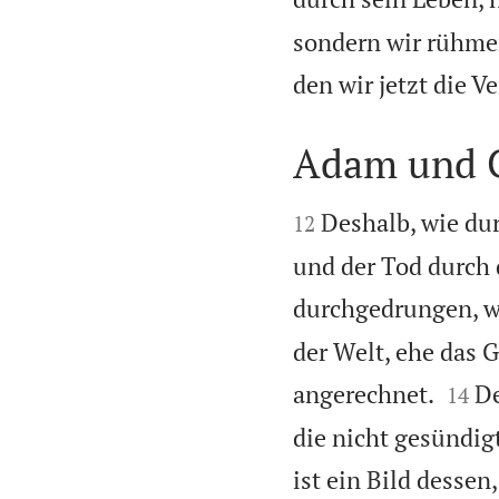
sondern wir rühmen
den wir jetzt die
Adam und C


Deshalb, wie du
12
und der Tod durch 
durchgedrungen, we
der Welt, ehe das G


angerechnet.
De
14
die nicht gesündig
ist ein Bild dessen