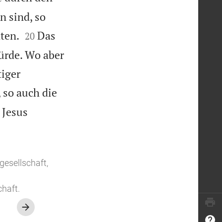
 sind, so


ten.
Das
20
ürde. Wo aber
tiger
 so auch die
 Jesus
gesellschaft,
haft.