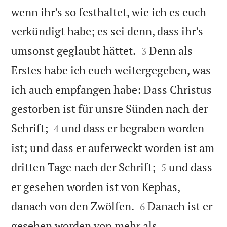
wenn ihr’s so festhaltet, wie ich es euch
verkündigt habe; es sei denn, dass ihr’s


umsonst geglaubt hättet.
Denn als
3
Erstes habe ich euch weitergegeben, was
ich auch empfangen habe: Dass Christus
gestorben ist für unsre Sünden nach der


Schrift;
und dass er begraben worden
4
ist; und dass er auferweckt worden ist am


dritten Tage nach der Schrift;
und dass
5
er gesehen worden ist von Kephas,


danach von den Zwölfen.
Danach ist er
6
gesehen worden von mehr als