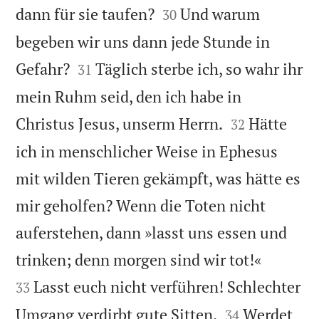


dann für sie taufen?
Und warum
30
begeben wir uns dann jede Stunde in


Gefahr?
Täglich sterbe ich, so wahr ihr
31
mein Ruhm seid, den ich habe in


Christus Jesus, unserm Herrn.
Hätte
32
ich in menschlicher Weise in Ephesus
mit wilden Tieren gekämpft, was hätte es
mir geholfen? Wenn die Toten nicht
auferstehen, dann »lasst uns essen und


trinken; denn morgen sind wir tot!«
Lasst euch nicht verführen! Schlechter
33


Umgang verdirbt gute Sitten.
Werdet
34