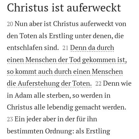
Christus ist auferweckt


Nun aber ist Christus auferweckt von
20
den Toten als Erstling unter denen, die


entschlafen sind.
Denn da durch
21
einen Menschen der Tod gekommen ist,
so kommt auch durch einen Menschen


die Auferstehung der Toten.
Denn wie
22
in Adam alle sterben, so werden in


Christus alle lebendig gemacht werden.
Ein jeder aber in der für ihn
23
bestimmten Ordnung: als Erstling