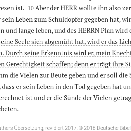


sen ist.
Aber der HERR wollte ihn also ze
10
 sein Leben zum Schuldopfer gegeben hat, wir
und lange leben, und des HERRN Plan wird 
seine Seele sich abgemüht hat, wird er das Lic
n. Durch seine Erkenntnis wird er, mein Knecht
en Gerechtigkeit schaffen; denn er trägt ihre 
hm die Vielen zur Beute geben und er soll die
 dass er sein Leben in den Tod gegeben hat u
erechnet ist und er die Sünde der Vielen getra

ebeten.
uthers Übersetzung, revidiert 2017, © 2016 Deutsche Bibel