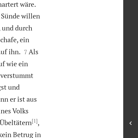


artert wäre.
 Sünde willen
, und durch
Schafe, ein


uf ihn.
Als
7
uf wie ein
s verstummt
gst und
n er ist aus
ines Volks
[1]
 Übeltätern
,
kein Betrug in