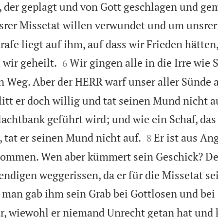
n, der geplagt und von Gott geschlagen und gem
nsrer Missetat willen verwundet und um unsrer
rafe liegt auf ihm, auf dass wir Frieden hätten


wir geheilt.
Wir gingen alle in die Irre wie 
6
en Weg. Aber der HERR warf unser aller Sünde a
litt er doch willig und tat seinen Mund nicht a
achtbank geführt wird; und wie ein Schaf, da


 tat er seinen Mund nicht auf.
Er ist aus An
8
ommen. Wen aber kümmert sein Geschick? Den
ndigen weggerissen, da er für die Missetat se
man gab ihm sein Grab bei Gottlosen und bei
ar, wiewohl er niemand Unrecht getan hat und 