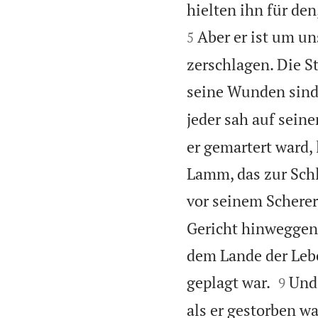
hielten ihn für de
Aber er ist um u
5
zerschlagen. Die St
seine Wunden sind 
jeder sah auf sein
er gemartert ward, 
Lamm, das zur Schl
vor seinem Scherer,
Gericht hinweggen
dem Lande der Lebe


geplagt war.
Und 
9
als er gestorben w