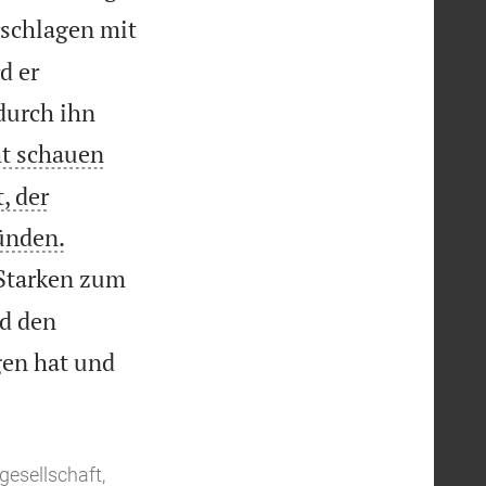
rschlagen mit
d er
durch ihn
ht schauen
, der


Sünden.
 Starken zum
nd den
gen hat und
gesellschaft,