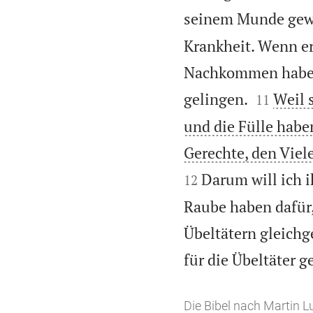
seinem Munde gewe
Krankheit. Wenn er
Nachkommen haben 


gelingen.
Weil 
11
und die Fülle habe
Gerechte, den Viel
Darum will ich i
12
Raube haben dafür,
Übeltätern gleichg
für die Übeltäter g
Die Bibel nach Martin L