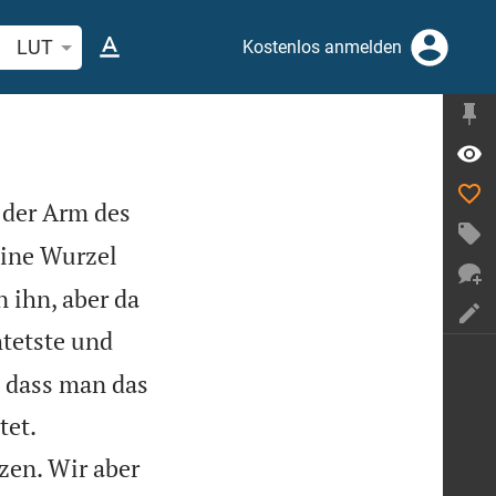
belstelle oder Begriff suchen
LUT
Kostenlos anmelden
 der Arm des
eine Wurzel
 ihn, aber da
htetste und
, dass man das


tet.
zen. Wir aber