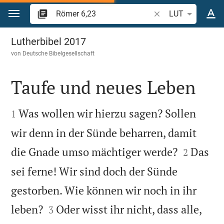
Zum Inhalt springen
Bibelstelle oder Beg
LUT
Römer 6
Lutherbibel 2017
von
Deutsche Bibelgesellschaft
Taufe und neues Leben


Was wollen wir hierzu sagen? Sollen
1
wir denn in der Sünde beharren, damit


die Gnade umso mächtiger werde?
Das
2
sei ferne! Wir sind doch der Sünde
gestorben. Wie können wir noch in ihr


leben?
Oder wisst ihr nicht, dass alle,
3