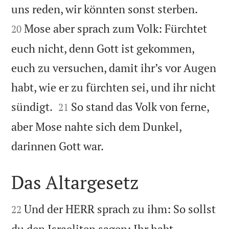


uns reden, wir könnten sonst sterben.
Mose aber sprach zum Volk: Fürchtet
20
euch nicht, denn Gott ist gekommen,
euch zu versuchen, damit ihr’s vor Augen
habt, wie er zu fürchten sei, und ihr nicht


sündigt.
So stand das Volk von ferne,
21
aber Mose nahte sich dem Dunkel,

darinnen Gott war.
Das Altargesetz


Und der HERR sprach zu ihm: So sollst
22
du den Israeliten sagen: Ihr habt