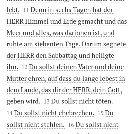


lebt.
Denn in sechs Tagen hat der
11
HERR Himmel und Erde gemacht und das
Meer und alles, was darinnen ist, und
ruhte am siebenten Tage. Darum segnete
der HERR den Sabbattag und heiligte


ihn.
Du sollst deinen Vater und deine
12
Mutter ehren, auf dass du lange lebest in
dem Lande, das dir der HERR, dein Gott,




geben wird.
Du sollst nicht töten.
13


Du sollst nicht ehebrechen.
Du
14
15


sollst nicht stehlen.
Du sollst nicht
16