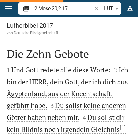
Zum Inhalt springen
Bibelstelle oder Beg
LUT
2.Mose 20
Lutherbibel 2017
von
Deutsche Bibelgesellschaft
Die Zehn Gebote




Und Gott redete alle diese Worte:
Ich
1
2
bin der HERR, dein Gott, der ich dich aus
Ägyptenland, aus der Knechtschaft,


geführt habe.
Du sollst keine anderen
3


Götter haben neben mir.
Du sollst dir
4
[1]
kein Bildnis noch irgendein Gleichnis