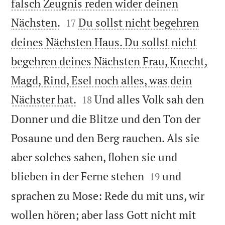
falsch Zeugnis reden wider deinen


Nächsten.
Du sollst nicht begehren
17
deines Nächsten Haus. Du sollst nicht
begehren deines Nächsten Frau, Knecht,
Magd, Rind, Esel noch alles, was dein


Nächster hat.
Und alles Volk sah den
18
Donner und die Blitze und den Ton der
Posaune und den Berg rauchen. Als sie
aber solches sahen, flohen sie und


blieben in der Ferne stehen
und
19
sprachen zu Mose: Rede du mit uns, wir
wollen hören; aber lass Gott nicht mit