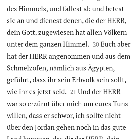
des Himmels, und fallest ab und betest
sie an und dienest denen, die der HERR,
dein Gott, zugewiesen hat allen Völkern


unter dem ganzen Himmel.
Euch aber
20
hat der HERR angenommen und aus dem
Schmelzofen, nämlich aus Ägypten,
geführt, dass ihr sein Erbvolk sein sollt,


wie ihr es jetzt seid.
Und der HERR
21
war so erzürnt über mich um eures Tuns
willen, dass er schwor, ich sollte nicht
über den Jordan gehen noch in das gute
Land kommen, das dir der HERR, dein