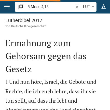
Zum Inhalt springen
Bibelstelle oder Beg
LUT
5.Mose 4
Lutherbibel 2017
von
Deutsche Bibelgesellschaft
Ermahnung zum
Gehorsam gegen das
Gesetz


Und nun höre, Israel, die Gebote und
1
Rechte, die ich euch lehre, dass ihr sie
tun sollt, auf dass ihr lebt und
hineinkommt und das Land einnehmt,