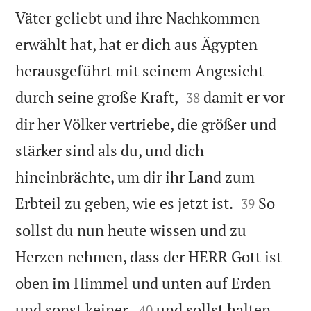
Väter geliebt und ihre Nachkommen
erwählt hat, hat er dich aus Ägypten
herausgeführt mit seinem Angesicht


durch seine große Kraft,
damit er vor
38
dir her Völker vertriebe, die größer und
stärker sind als du, und dich
hineinbrächte, um dir ihr Land zum


Erbteil zu geben, wie es jetzt ist.
So
39
sollst du nun heute wissen und zu
Herzen nehmen, dass der HERR Gott ist
oben im Himmel und unten auf Erden


und sonst keiner,
und sollst halten
40