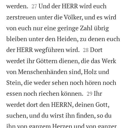


werden.
Und der HERR wird euch
27
zerstreuen unter die Völker, und es wird
von euch nur eine geringe Zahl übrig
bleiben unter den Heiden, zu denen euch


der HERR wegführen wird.
Dort
28
werdet ihr Göttern dienen, die das Werk
von Menschenhänden sind, Holz und
Stein, die weder sehen noch hören noch


essen noch riechen können.
Ihr
29
werdet dort den HERRN, deinen Gott,
suchen, und du wirst ihn finden, so du
ihn von ganzem Herzen und von ganzer