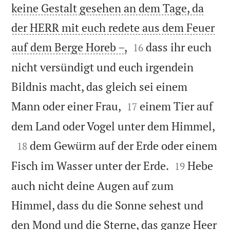
keine Gestalt gesehen an dem Tage, da
der HERR mit euch redete aus dem Feuer


auf dem Berge Horeb –,
dass ihr euch
16
nicht versündigt und euch irgendein
Bildnis macht, das gleich sei einem


Mann oder einer Frau,
einem Tier auf
17

dem Land oder Vogel unter dem Himmel,

dem Gewürm auf der Erde oder einem
18


Fisch im Wasser unter der Erde.
Hebe
19
auch nicht deine Augen auf zum
Himmel, dass du die Sonne sehest und
den Mond und die Sterne, das ganze Heer