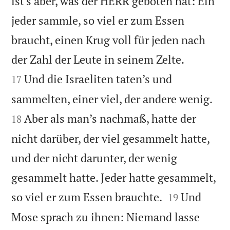
ist’s aber, was der HERR geboten hat: Ein
jeder sammle, so viel er zum Essen
braucht, einen Krug voll für jeden nach


der Zahl der Leute in seinem Zelte.
Und die Israeliten taten’s und
17


sammelten, einer viel, der andere wenig.
Aber als man’s nachmaß, hatte der
18
nicht darüber, der viel gesammelt hatte,
und der nicht darunter, der wenig
gesammelt hatte. Jeder hatte gesammelt,


so viel er zum Essen brauchte.
Und
19
Mose sprach zu ihnen: Niemand lasse