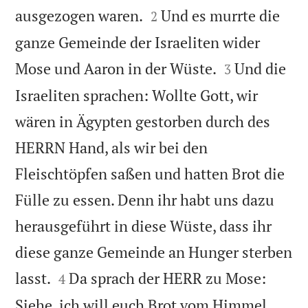


ausgezogen waren.
Und es murrte die
2
ganze Gemeinde der Israeliten wider


Mose und Aaron in der Wüste.
Und die
3
Israeliten sprachen: Wollte Gott, wir
wären in Ägypten gestorben durch des
HERRN Hand, als wir bei den
Fleischtöpfen saßen und hatten Brot die
Fülle zu essen. Denn ihr habt uns dazu
herausgeführt in diese Wüste, dass ihr
diese ganze Gemeinde an Hunger sterben


lasst.
Da sprach der HERR zu Mose:
4
Siehe, ich will euch Brot vom Himmel