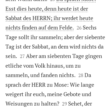
Esst dies heute, denn heute ist der
Sabbat des HERRN; ihr werdet heute


nichts finden auf dem Felde.
Sechs
26
Tage sollt ihr sammeln; aber der siebente
Tag ist der Sabbat, an dem wird nichts da


sein.
Aber am siebenten Tage gingen
27
etliche vom Volk hinaus, um zu


sammeln, und fanden nichts.
Da
28
sprach der HERR zu Mose: Wie lange
weigert ihr euch, meine Gebote und


Weisungen zu halten?
Sehet, der
29