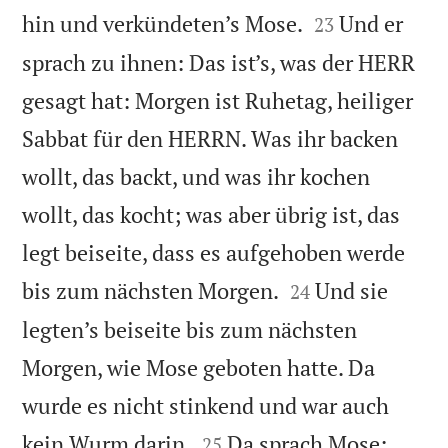


hin und verkündeten’s Mose.
Und er
23
sprach zu ihnen: Das ist’s, was der HERR
gesagt hat: Morgen ist Ruhetag, heiliger
Sabbat für den HERRN. Was ihr backen
wollt, das backt, und was ihr kochen
wollt, das kocht; was aber übrig ist, das
legt beiseite, dass es aufgehoben werde


bis zum nächsten Morgen.
Und sie
24
legten’s beiseite bis zum nächsten
Morgen, wie Mose geboten hatte. Da
wurde es nicht stinkend und war auch


kein Wurm darin.
Da sprach Mose:
25