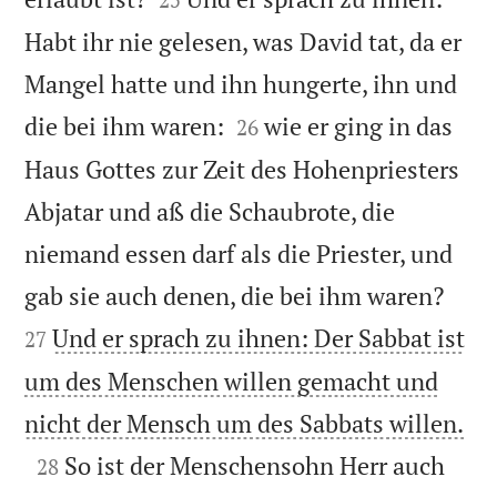
Habt ihr nie gelesen, was David tat, da er
Mangel hatte und ihn hungerte, ihn und


die bei ihm waren:
wie er ging in das
26
Haus Gottes zur Zeit des Hohenpriesters
Abjatar und aß die Schaubrote, die
niemand essen darf als die Priester, und


gab sie auch denen, die bei ihm waren?
Und er sprach zu ihnen: Der Sabbat ist
27
um des Menschen willen gemacht und

nicht der Mensch um des Sabbats willen.

So ist der Menschensohn Herr auch
28