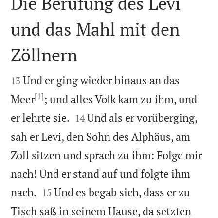
Die Berufung des Levi
und das Mahl mit den
Zöllnern


Und er ging wieder hinaus an das
13
[1]
Meer
; und alles Volk kam zu ihm, und


er lehrte sie.
Und als er vorüberging,
14
sah er Levi, den Sohn des Alphäus, am
Zoll sitzen und sprach zu ihm: Folge mir
nach! Und er stand auf und folgte ihm


nach.
Und es begab sich, dass er zu
15
Tisch saß in seinem Hause, da setzten