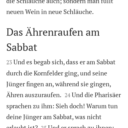
die Schläuche auch; sondern man füllt

neuen Wein in neue Schläuche.
Das Ährenraufen am
Sabbat


Und es begab sich, dass er am Sabbat
23
durch die Kornfelder ging, und seine
Jünger fingen an, während sie gingen,


Ähren auszuraufen.
Und die Pharisäer
24
sprachen zu ihm: Sieh doch! Warum tun
deine Jünger am Sabbat, was nicht


erlaubt ist?
Und er sprach zu ihnen:
25