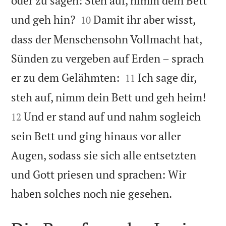
oder zu sagen: Steh auf, nimm dein Bett


und geh hin?
Damit ihr aber wisst,
10
dass der Menschensohn Vollmacht hat,
Sünden zu vergeben auf Erden – sprach


er zu dem Gelähmten:
Ich sage dir,
11


steh auf, nimm dein Bett und geh heim!
Und er stand auf und nahm sogleich
12
sein Bett und ging hinaus vor aller
Augen, sodass sie sich alle entsetzten
und Gott priesen und sprachen: Wir

haben solches noch nie gesehen.