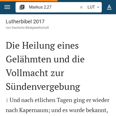
Zum Inhalt springen
Bibelstelle oder Beg
LUT
Markus 2
Lutherbibel 2017
von
Deutsche Bibelgesellschaft
Die Heilung eines
Gelähmten und die
Vollmacht zur
Sündenvergebung


Und nach etlichen Tagen ging er wieder
1
nach Kapernaum; und es wurde bekannt,