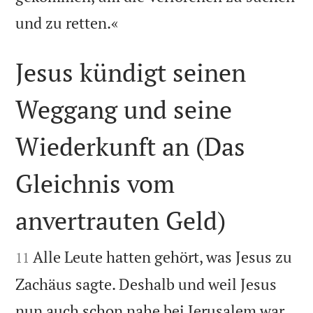

und zu retten.«
Jesus kündigt seinen
Weggang und seine
Wiederkunft an (Das
Gleichnis vom
anvertrauten Geld)


Alle Leute hatten gehört, was Jesus zu
11
Zachäus sagte. Deshalb und weil Jesus
nun auch schon nahe bei Jerusalem war,