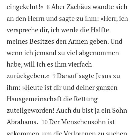


eingekehrt!«
Aber Zachäus wandte sich
8
an den Herrn und sagte zu ihm: »Herr, ich
verspreche dir, ich werde die Hälfte
meines Besitzes den Armen geben. Und
wenn ich jemand zu viel abgenommen
habe, will ich es ihm vierfach


zurückgeben.«
Darauf sagte Jesus zu
9
ihm: »Heute ist dir und deiner ganzen
Hausgemeinschaft die Rettung
zuteilgeworden! Auch du bist ja ein Sohn


Abrahams.
Der Menschensohn ist
10
gekommen, um die Verlorenen zu suchen