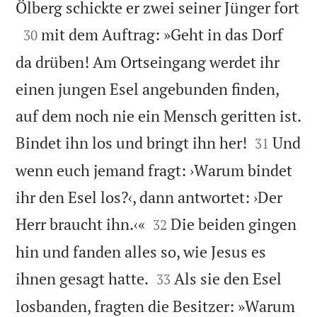

Ölberg schickte er zwei seiner Jünger fort

mit dem Auftrag: »Geht in das Dorf
30
da drüben! Am Ortseingang werdet ihr
einen jungen Esel angebunden finden,
auf dem noch nie ein Mensch geritten ist.


Bindet ihn los und bringt ihn her!
Und
31
wenn euch jemand fragt: ›Warum bindet
ihr den Esel los?‹, dann antwortet: ›Der


Herr braucht ihn.‹«
Die beiden gingen
32
hin und fanden alles so, wie Jesus es


ihnen gesagt hatte.
Als sie den Esel
33
losbanden, fragten die Besitzer: »Warum