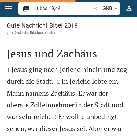
Zum Inhalt springen
Bibelstelle oder Begr
GNB
Lukas 19
Gute Nachricht Bibel 2018
von
Deutsche Bibelgesellschaft
Jesus und Zachäus


Jesus ging nach Jericho hinein und zog
1


durch die Stadt.
In Jericho lebte ein
2
Mann namens Zachäus. Er war der
oberste Zolleinnehmer in der Stadt und


war sehr reich.
Er wollte unbedingt
3
sehen, wer dieser Jesus sei. Aber er war