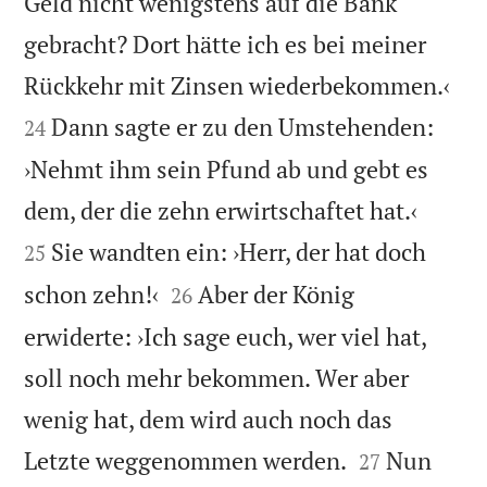
Geld nicht wenigstens auf die Bank
gebracht? Dort hätte ich es bei meiner


Rückkehr mit Zinsen wiederbekommen.‹
Dann sagte er zu den Umstehenden:
24
›Nehmt ihm sein Pfund ab und gebt es


dem, der die zehn erwirtschaftet hat.‹
Sie wandten ein: ›Herr, der hat doch
25


schon zehn!‹
Aber der König
26
erwiderte: ›Ich sage euch, wer viel hat,
soll noch mehr bekommen. Wer aber
wenig hat, dem wird auch noch das


Letzte weggenommen werden.
Nun
27