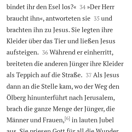


bindet ihr den Esel los?«
»Der Herr
34


braucht ihn«, antworteten sie
und
35
brachten ihn zu Jesus. Sie legten ihre
Kleider über das Tier und ließen Jesus


aufsteigen.
Während er einherritt,
36
breiteten die anderen Jünger ihre Kleider


als Teppich auf die Straße.
Als Jesus
37
dann an die Stelle kam, wo der Weg den
Ölberg hinunterführt nach Jerusalem,
brach die ganze Menge der Jünger, die
[6]
Männer und Frauen,
in lauten Jubel
aus. Sie priesen Gott für all die Wunder,