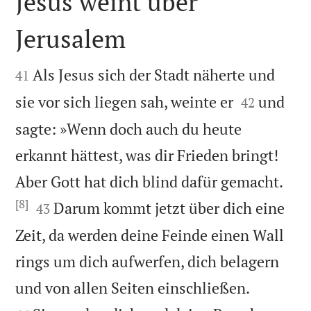
Jesus weint über
Jerusalem


Als Jesus sich der Stadt näherte und
41


sie vor sich liegen sah, weinte er
und
42
sagte: »Wenn doch auch du heute
erkannt hättest, was dir Frieden bringt!
Aber Gott hat dich blind dafür gemacht.
[8]


Darum kommt jetzt über dich eine
43
Zeit, da werden deine Feinde einen Wall
rings um dich aufwerfen, dich belagern


und von allen Seiten einschließen.