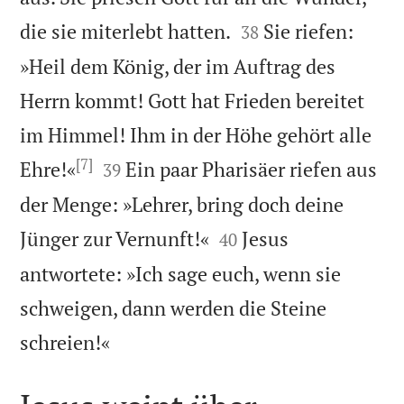


die sie miterlebt hatten.
Sie riefen:
38
»Heil dem König, der im Auftrag des
Herrn kommt! Gott hat Frieden bereitet
im Himmel! Ihm in der Höhe gehört alle
[7]


Ehre!«
Ein paar Pharisäer riefen aus
39
der Menge: »Lehrer, bring doch deine


Jünger zur Vernunft!«
Jesus
40
antwortete: »Ich sage euch, wenn sie
schweigen, dann werden die Steine

schreien!«