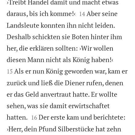
›Treibt Handel damit und macht etwas


daraus, bis ich komme!‹
Aber seine
14
Landsleute konnten ihn nicht leiden.
Deshalb schickten sie Boten hinter ihm
her, die erklären sollten: ›Wir wollen


diesen Mann nicht als König haben!‹
Als er nun König geworden war, kam er
15
zurück und ließ die Diener rufen, denen
er das Geld anvertraut hatte. Er wollte
sehen, was sie damit erwirtschaftet


hatten.
Der erste kam und berichtete:
16
›Herr, dein Pfund Silberstücke hat zehn