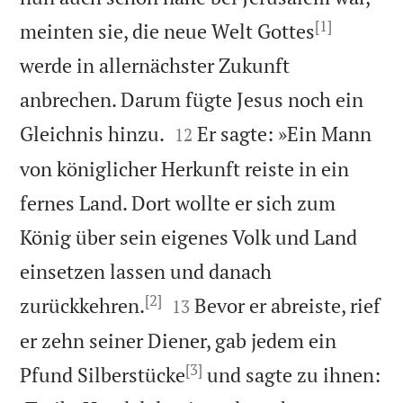
[1]
meinten sie, die neue Welt Gottes
werde in allernächster Zukunft
anbrechen. Darum fügte Jesus noch ein


Gleichnis hinzu.
Er sagte: »Ein Mann
12
von königlicher Herkunft reiste in ein
fernes Land. Dort wollte er sich zum
König über sein eigenes Volk und Land
einsetzen lassen und danach
[2]


zurückkehren.
Bevor er abreiste, rief
13
er zehn seiner Diener, gab jedem ein
[3]
Pfund Silberstücke
und sagte zu ihnen: