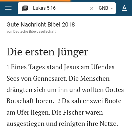
Zum Inhalt springen
Bibelstelle oder Begr
GNB
Lukas 5
Gute Nachricht Bibel 2018
von
Deutsche Bibelgesellschaft
Die ersten Jünger


Eines Tages stand Jesus am Ufer des
1
Sees von Gennesaret. Die Menschen
drängten sich um ihn und wollten Gottes


Botschaft hören.
Da sah er zwei Boote
2
am Ufer liegen. Die Fischer waren


ausgestiegen und reinigten ihre Netze.