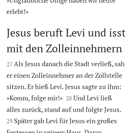
»Unglaubliche Dinge haben wir heute

erlebt!«
Jesus beruft Levi und isst
mit den Zolleinnehmern


Als Jesus danach die Stadt verließ, sah
27
er einen Zolleinnehmer an der Zollstelle
sitzen. Er hieß Levi. Jesus sagte zu ihm:


»Komm, folge mir!«
Und Levi ließ
28


alles zurück, stand auf und folgte Jesus.
Später gab Levi für Jesus ein großes
29
Festessen in seinem Haus. Daran