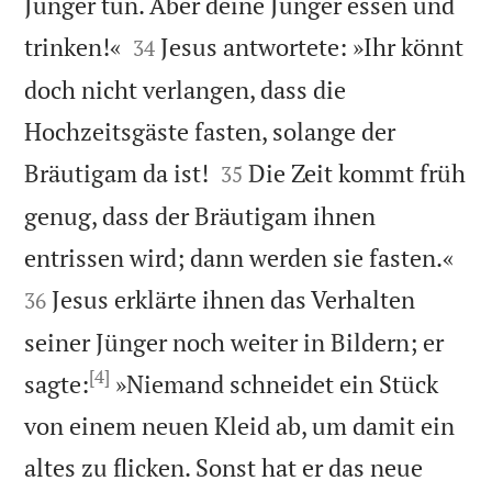
Jünger tun. Aber deine Jünger essen und


trinken!«
Jesus antwortete: »Ihr könnt
34
doch nicht verlangen, dass die
Hochzeitsgäste fasten, solange der


Bräutigam da ist!
Die Zeit kommt früh
35
genug, dass der Bräutigam ihnen


entrissen wird; dann werden sie fasten.«
Jesus erklärte ihnen das Verhalten
36
seiner Jünger noch weiter in Bildern; er
[4]
sagte:
»Niemand schneidet ein Stück
von einem neuen Kleid ab, um damit ein
altes zu flicken. Sonst hat er das neue