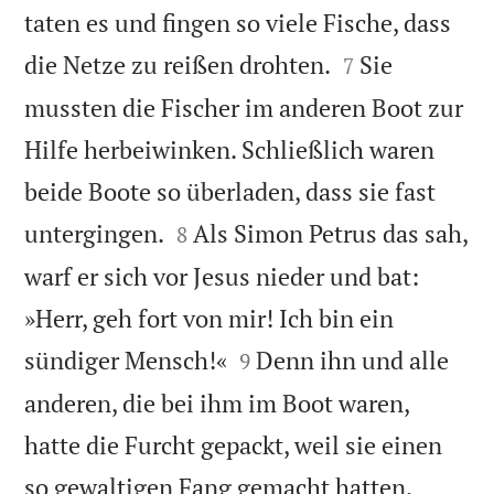
taten es und fingen so viele Fische, dass


die Netze zu reißen drohten.
Sie
7
mussten die Fischer im anderen Boot zur
Hilfe herbeiwinken. Schließlich waren
beide Boote so überladen, dass sie fast


untergingen.
Als Simon Petrus das sah,
8
warf er sich vor Jesus nieder und bat:
»Herr, geh fort von mir! Ich bin ein


sündiger Mensch!«
Denn ihn und alle
9
anderen, die bei ihm im Boot waren,
hatte die Furcht gepackt, weil sie einen


so gewaltigen Fang gemacht hatten.