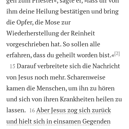
geh zum Priester«, sagte er, »lass dir von
ihm deine Heilung bestätigen und bring
die Opfer, die Mose zur
Wiederherstellung der Reinheit
vorgeschrieben hat. So sollen alle
[2]

erfahren, dass du geheilt worden bist.«

Darauf verbreitete sich die Nachricht
15
von Jesus noch mehr. Scharenweise
kamen die Menschen, um ihn zu hören
und sich von ihren Krankheiten heilen zu


lassen.
Aber Jesus zog sich zurück
16
und hielt sich in einsamen Gegenden