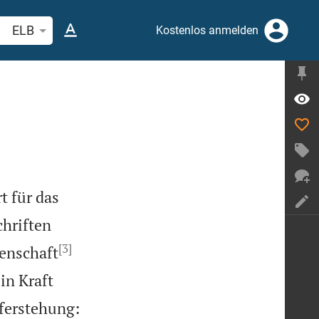
belstelle oder Begriff suchen
ELB
Kostenlos anmelden
t für das
chriften
[3]
enschaft
in Kraft
ferstehung: