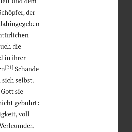
ndelt und dem
chöpfer, der
 dahingegeben
atürlichen
uch die
d in ihrer
[21]
rn
Schande


sich selbst.
 Gott sie

 nicht gebührt:
gkeit, voll
Verleumder,