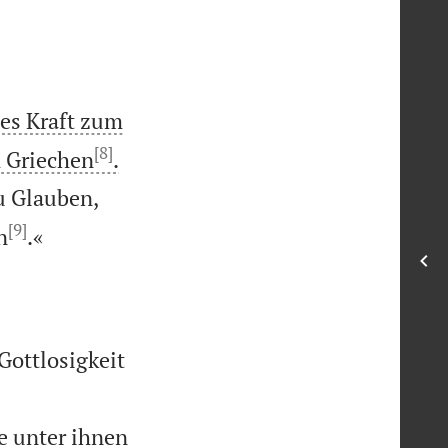
tes Kraft zum
[8]


 Griechen
.
u Glauben,
[9]

n
.«
Gottlosigkeit
e unter ihnen