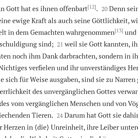
[12]


nn Gott hat es ihnen offenbart
.
Denn sein
20
ne ewige Kraft als auch seine Göttlichkeit, wi
[13]
Welt in dem Gemachten wahrgenommen
und 


schuldigung sind;
weil sie Gott kannten, i
21
chten noch ihm Dank darbrachten, sondern in i
ichtiges verfielen und ihr unverständiges Herz
e sich für Weise ausgaben, sind sie zu Narre
errlichkeit des unvergänglichen Gottes verwan
ildes vom vergänglichen Menschen und von Vö


iechenden Tieren.
Darum hat Gott sie dahi
24
r Herzen in ⟨die⟩ Unreinheit, ihre Leiber unte