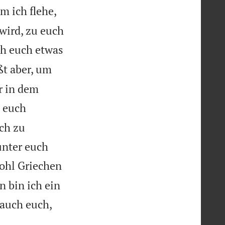
m ich flehe,
wird, zu euch
ch euch etwas
ßt aber, um
r in dem
s euch
ch zu
unter euch
ohl Griechen
 bin ich ein
 auch euch,