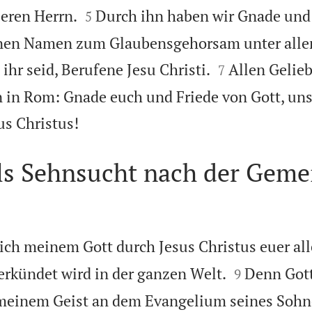


seren Herrn.
Durch ihn haben wir Gnade und
5
nen Namen zum Glaubensgehorsam unter alle


ihr seid, Berufene Jesu Christi.
Allen Gelieb
7
 in Rom: Gnade euch und Friede von Gott, uns

s Christus!
ls Sehnsucht nach der Geme
ich meinem Gott durch Jesus Christus euer all


erkündet wird in der ganzen Welt.
Denn Gott
9
 meinem Geist an dem Evangelium seines Sohne