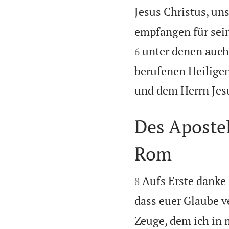
Jesus Christus, un
empfangen für sei
unter denen auch 
6
berufenen Heiligen
und dem Herrn Jesu
Des Aposte
Rom


Aufs Erste danke 
8
dass euer Glaube v
Zeuge, dem ich in