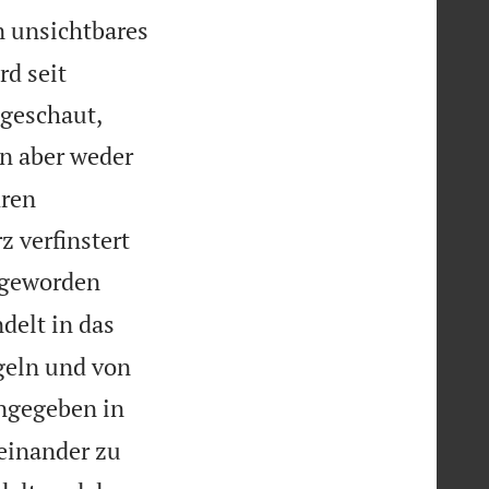
 unsichtbares
rd seit
geschaut,
hn aber weder
hren
 verfinstert


n geworden
delt in das
geln und von
ngegeben in
reinander zu