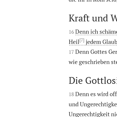
Kraft und 


Denn ich schäme
16
[7]
Heil
jedem Glaub
Denn Gottes Ger
17
wie geschrieben st
Die Gottlos


Denn es wird of
18
und Ungerechtigke
Ungerechtigkeit ni