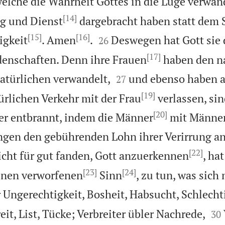
welche die Wahrheit Gottes in die Lüge verwa
[14]
g und Dienst
dargebracht haben statt dem S
[15]
[16]


igkeit
. Amen
.
Deswegen hat Gott sie
26
[17]
denschaften. Denn ihre Frauen
haben den n


atürlichen verwandelt,
und ebenso haben a
27
[19]
rlichen Verkehr mit der Frau
verlassen, sin
[20]
er entbrannt, indem die Männer
mit Männe
ngen den gebührenden Lohn ihrer Verirrung an 
[22]
icht für gut fanden, Gott anzuerkennen
, hat
[23]
[24]
inen verworfenen
Sinn
, zu tun, was sich
er Ungerechtigkeit, Bosheit, Habsucht, Schlechti


eit, List, Tücke; Verbreiter übler Nachrede,
30