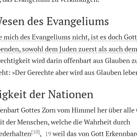
Wesen des Evangeliums
 mich des Evangeliums nicht, ist es doch Got
enden, sowohl dem Juden zuerst als auch dem
echtigkeit wird darin offenbart aus Glauben z
eht: »Der Gerechte aber wird aus Glauben lebe
igkeit der Nationen
fenbart Gottes Zorn vom Himmel her über alle 
it der Menschen, welche die Wahrheit durch
[10]


ederhalten
,
weil das von Gott Erkennbar
19