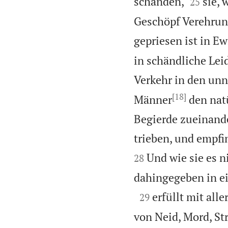


schänden,
sie, 
25
Geschöpf Verehrun
gepriesen ist in Ew
in schändliche Lei
Verkehr in den unn
[18]
Männer
den natü
Begierde zueinand
trieben, und empfi
Und wie sie es n
28
dahingegeben in e

erfüllt mit all
29
von Neid, Mord, Str