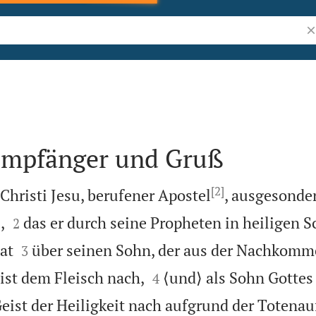
Bi
 Empfänger und Gruß
[2]
Christi Jesu, berufener Apostel
, ausgesonder


,
das er durch seine Propheten in heiligen S
2


at
über seinen Sohn, der aus der Nachkomm
3


st dem Fleisch nach,
⟨und⟩ als Sohn Gottes 
4
ist der Heiligkeit nach aufgrund der Totenau