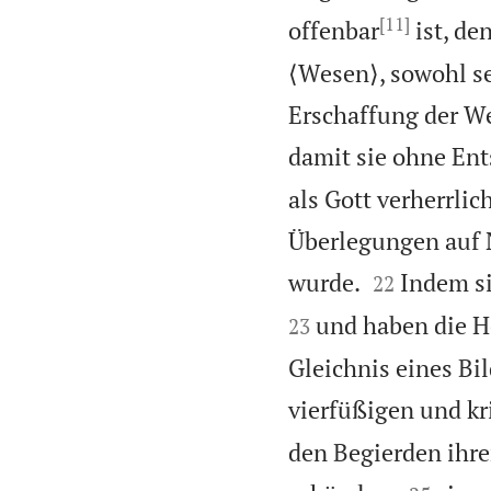
[11]
offenbar
ist, de
⟨Wesen⟩, sowohl sei
Erschaffung der 
damit sie ohne Ent
als Gott verherrli
Überlegungen auf N


wurde.
Indem si
22
und haben die H
23
Gleichnis eines B
vierfüßigen und kr
den Begierden ihre