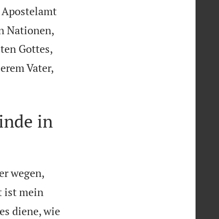
 Apostelamt


n Nationen,
ten Gottes,
erem Vater,
inde in
er wegen,
 ist mein
s diene, wie