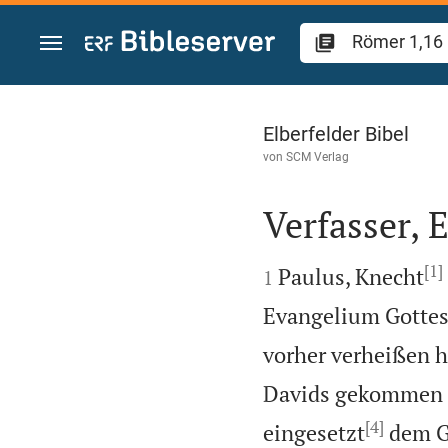
Zum Inhalt springen
Römer 1
Elberfelder Bibel
von
SCM Verlag
Verfasser,

[1]

Paulus, Knecht
1
Evangelium Gottes
vorher verheißen h
Davids gekommen i
[4]
eingesetzt
dem Ge