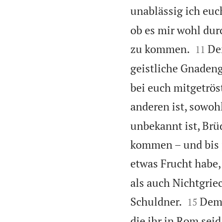
unablässig ich eu
ob es mir wohl dur


zu kommen.
De
11
geistliche Gnaden
bei euch mitgetrös
anderen ist, sowoh
unbekannt ist, Brü
kommen – und bis j
etwas Frucht habe,
als auch Nichtgrie


Schuldner.
Deme
15
die ihr in Rom sei