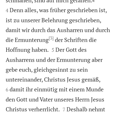
schmähen, sind auf mich gefallen.«
Denn alles, was früher geschrieben ist,
4
ist zu unserer Belehrung geschrieben,
damit wir durch das Ausharren und durch
[3]
die Ermunterung
der Schriften die


Hoffnung haben.
Der Gott des
5
Ausharrens und der Ermunterung aber
gebe euch, gleichgesinnt zu sein


untereinander, Christus Jesus gemäß,
damit ihr einmütig mit einem Munde
6
den Gott und Vater unseres Herrn Jesus


Christus verherrlicht.
Deshalb nehmt
7