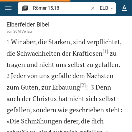
Zum Inhalt springen
Bibelstelle oder Beg
ELB
Römer 15
Elberfelder Bibel
von
SCM Verlag

Wir aber, die Starken, sind verpflichtet,
1
[1]
die Schwachheiten der Kraftlosen
zu


tragen und nicht uns selbst zu gefallen.
Jeder von uns gefalle dem Nächsten
2
[2]


zum Guten, zur Erbauung
!
Denn
3
auch der Christus hat nicht sich selbst
gefallen, sondern wie geschrieben steht:
»Die Schmähungen derer, die dich

