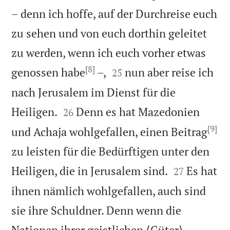
– denn ich hoffe, auf der Durchreise euch
zu sehen und von euch dorthin geleitet
zu werden, wenn ich euch vorher etwas
[8]


genossen habe
–,
nun aber reise ich
25
nach Jerusalem im Dienst für die


Heiligen.
Denn es hat Mazedonien
26
[9]
und Achaja wohlgefallen, einen Beitrag
zu leisten für die Bedürftigen unter den


Heiligen, die in Jerusalem sind.
Es hat
27
ihnen nämlich wohlgefallen, auch sind
sie ihre Schuldner. Denn wenn die
Nationen ihrer geistlichen ⟨Güter⟩