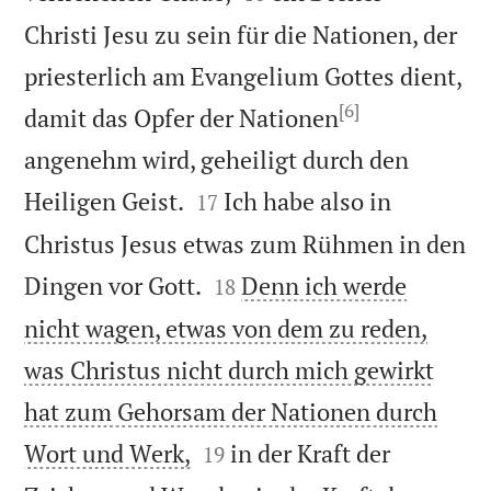
Christi Jesu zu sein für die Nationen, der
priesterlich am Evangelium Gottes dient,
[6]
damit das Opfer der Nationen
angenehm wird, geheiligt durch den


Heiligen Geist.
Ich habe also in
17
Christus Jesus etwas zum Rühmen in den


Dingen vor Gott.
Denn ich werde
18
nicht wagen, etwas von dem zu reden,
was Christus nicht durch mich gewirkt
hat zum Gehorsam der Nationen durch


Wort und Werk,
in der Kraft der
19