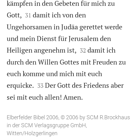
kämpfen in den Gebeten für mich zu


Gott,
damit ich von den
31
Ungehorsamen in Judäa gerettet werde
und mein Dienst für Jerusalem den


Heiligen angenehm ist,
damit ich
32
durch den Willen Gottes mit Freuden zu
euch komme und mich mit euch


erquicke.
Der Gott des Friedens aber
33

sei mit euch allen! Amen.
Elberfelder Bibel 2006, © 2006 by SCM R.Brockhaus
in der SCM Verlagsgruppe GmbH,
Witten/Holzgerlingen