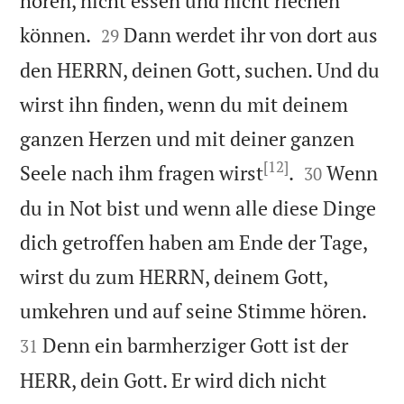
hören, nicht essen und nicht riechen


können.
Dann werdet ihr von dort aus
29
den HERRN, deinen Gott, suchen. Und du
wirst ihn finden, wenn du mit deinem
ganzen Herzen und mit deiner ganzen
[12]


Seele nach ihm fragen wirst
.
Wenn
30
du in Not bist und wenn alle diese Dinge
dich getroffen haben am Ende der Tage,
wirst du zum HERRN, deinem Gott,


umkehren und auf seine Stimme hören.
Denn ein barmherziger Gott ist der
31
HERR, dein Gott. Er wird dich nicht