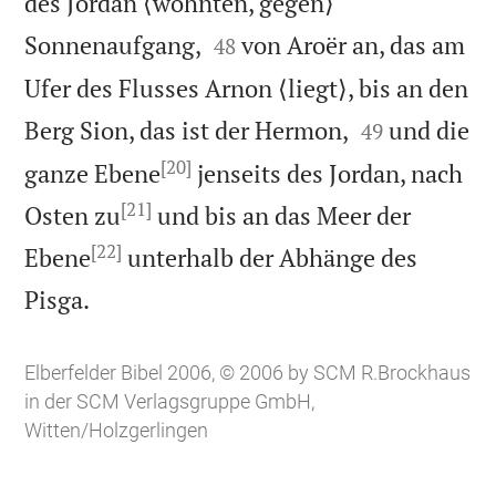
des Jordan ⟨wohnten, gegen⟩


Sonnenaufgang,
von Aroër an, das am
48
Ufer des Flusses Arnon ⟨liegt⟩, bis an den


Berg Sion, das ist der Hermon,
und die
49
[20]
ganze Ebene
jenseits des Jordan, nach
[21]
Osten zu
und bis an das Meer der
[22]
Ebene
unterhalb der Abhänge des

Pisga.
Elberfelder Bibel 2006, © 2006 by SCM R.Brockhaus
in der SCM Verlagsgruppe GmbH,
Witten/Holzgerlingen