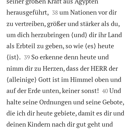
seiner großen Kraft aus Ägypten


herausgeführt,
um Nationen vor dir
38
zu vertreiben, größer und stärker als du,
um dich herzubringen ⟨und⟩ dir ihr Land
als Erbteil zu geben, so wie ⟨es⟩ heute


⟨ist⟩.
So erkenne denn heute und
39
nimm dir zu Herzen, dass der HERR der
⟨alleinige⟩ Gott ist im Himmel oben und


auf der Erde unten, keiner sonst!
Und
40
halte seine Ordnungen und seine Gebote,
die ich dir heute gebiete, damit es dir und
deinen Kindern nach dir gut geht und