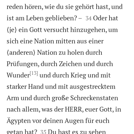
reden hören, wie du sie gehört hast, und


ist am Leben geblieben? –
Oder hat
34
⟨je⟩ ein Gott versucht hinzugehen, um
sich eine Nation mitten aus einer
⟨anderen⟩ Nation zu holen durch
Prüfungen, durch Zeichen und durch
[13]
Wunder
und durch Krieg und mit
starker Hand und mit ausgestrecktem
Arm und durch große Schreckenstaten
nach allem, was der HERR, euer Gott, in
Ägypten vor deinen Augen für euch


getan hat?
Du hast es zu sehen
35