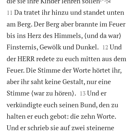


die sie ihre Kinder lehren sollen
!«
Da tratet ihr hinzu und standet unten
11
am Berg. Der Berg aber brannte im Feuer
bis ins Herz des Himmels, ⟨und da war⟩


Finsternis, Gewölk und Dunkel.
Und
12
der HERR redete zu euch mitten aus dem
Feuer. Die Stimme der Worte hörtet ihr,
aber ihr saht keine Gestalt, nur eine


Stimme ⟨war zu hören⟩.
Und er
13
verkündigte euch seinen Bund, den zu
halten er euch gebot: die zehn Worte.
Und er schrieb sie auf zwei steinerne