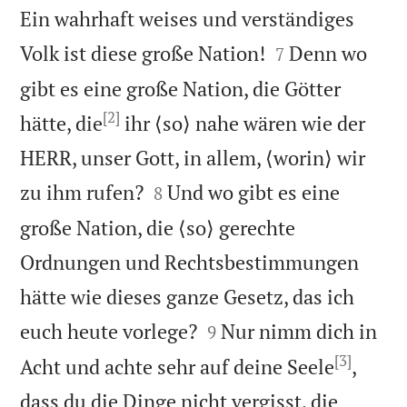
Ein wahrhaft weises und verständiges


Volk ist diese große Nation!
Denn wo
7
gibt es eine große Nation, die Götter
[2]
hätte, die
ihr ⟨so⟩ nahe wären wie der
HERR, unser Gott, in allem, ⟨worin⟩ wir


zu ihm rufen?
Und wo gibt es eine
8
große Nation, die ⟨so⟩ gerechte
Ordnungen und Rechtsbestimmungen
hätte wie dieses ganze Gesetz, das ich


euch heute vorlege?
Nur nimm dich in
9
[3]
Acht und achte sehr auf deine Seele
,
dass du die Dinge nicht vergisst, die