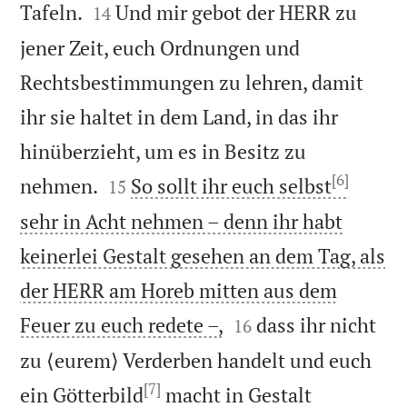


Tafeln.
Und mir gebot der HERR zu
14
jener Zeit, euch Ordnungen und
Rechtsbestimmungen zu lehren, damit
ihr sie haltet in dem Land, in das ihr
hinüberzieht, um es in Besitz zu
[6]


nehmen.
So sollt ihr euch selbst
15
sehr in Acht nehmen – denn ihr habt
keinerlei Gestalt gesehen an dem Tag, als
der HERR am Horeb mitten aus dem


Feuer zu euch redete –,
dass ihr nicht
16
zu ⟨eurem⟩ Verderben handelt und euch
[7]
ein Götterbild
macht in Gestalt