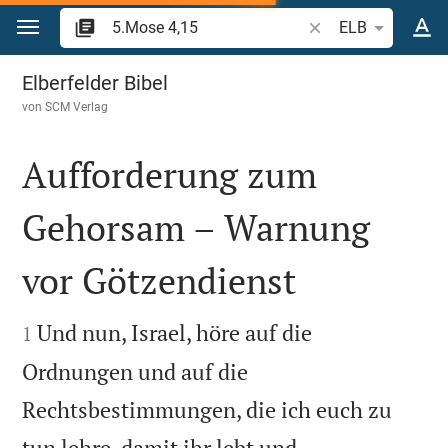
Zum Inhalt springen
Bibelstelle oder Beg
ELB
5.Mose 4
Elberfelder Bibel
von
SCM Verlag
Aufforderung zum
Gehorsam – Warnung
vor Götzendienst


Und nun, Israel, höre auf die
1
Ordnungen und auf die
Rechtsbestimmungen, die ich euch zu
tun lehre, damit ihr lebt und