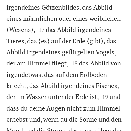
irgendeines Götzenbildes, das Abbild
eines männlichen oder eines weiblichen


⟨Wesens⟩,
das Abbild irgendeines
17
Tieres, das ⟨es⟩ auf der Erde ⟨gibt⟩, das
Abbild irgendeines geflügelten Vogels,


der am Himmel fliegt,
das Abbild von
18
irgendetwas, das auf dem Erdboden
kriecht, das Abbild irgendeines Fisches,


der im Wasser unter der Erde ist,
und
19
dass du deine Augen nicht zum Himmel
erhebst und, wenn du die Sonne und den
Mond und die Sterne, das ganze Heer des