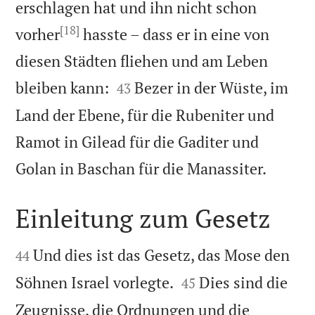
erschlagen hat und ihn nicht schon
[18]
vorher
hasste – dass er in eine von
diesen Städten fliehen und am Leben


bleiben kann:
Bezer in der Wüste, im
43
Land der Ebene, für die Rubeniter und
Ramot in Gilead für die Gaditer und

Golan in Baschan für die Manassiter.
Einleitung zum Gesetz


Und dies ist das Gesetz, das Mose den
44


Söhnen Israel vorlegte.
Dies sind die
45
Zeugnisse, die Ordnungen und die