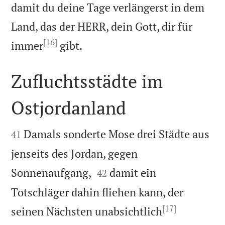
damit du deine Tage verlängerst in dem
Land, das der HERR, dein Gott, dir für
[16]

immer
gibt.
Zufluchtsstädte im
Ostjordanland


Damals sonderte Mose drei Städte aus
41
jenseits des Jordan, gegen


Sonnenaufgang,
damit ein
42
Totschläger dahin fliehen kann, der
[17]
seinen Nächsten unabsichtlich