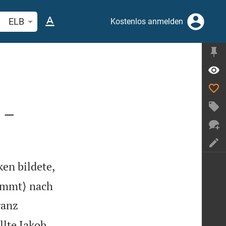
belstelle oder Begriff suchen
ELB
Kostenlos anmelden
 –
ken bildete,
kommt⟩ nach
ganz
llte Jakob