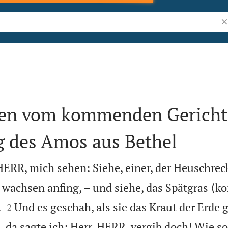
Bi
nen vom kommenden Gericht
 des Amos aus Bethel
 HERR, mich sehen: Siehe, einer, der Heuschrec
u wachsen anfing, – und siehe, das Spätgras ⟨


.
Und es geschah, als sie das Kraut der Erde 
2
 da sagte ich: Herr, HERR, vergib doch! Wie so