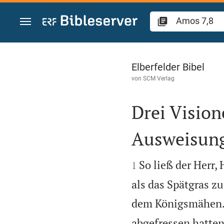
Zum Inhalt springen
Amos 7
Elberfelder Bibel
von
SCM Verlag
Drei Visio
Ausweisung


So ließ der Herr,
1
als das Spätgras z
dem Königsmähen
abgefressen hatten,