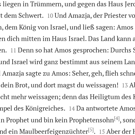
ls liegen in Trümmern, und gegen das Haus Je


it dem Schwert.
Und Amazja, der Priester vo
10
, dem König von Israel, und ließ sagen: Amos 
 dich mitten im Haus Israel. Das Land kann a


en.
Denn so hat Amos gesprochen: Durchs 
11
und Israel wird ganz bestimmt aus seinem La
 Amazja sagte zu Amos: Seher, geh, flieh schne


t dein Brot, und dort magst du weissagen!
A
13
nicht mehr weissagen; denn das Heiligtum des K


empel des Königreiches.
Da antwortete Amos
14
[4]
in Prophet und bin kein Prophetensohn
, son
[5]


und ein Maulbeerfeigenzüchter
.
Aber der 
15