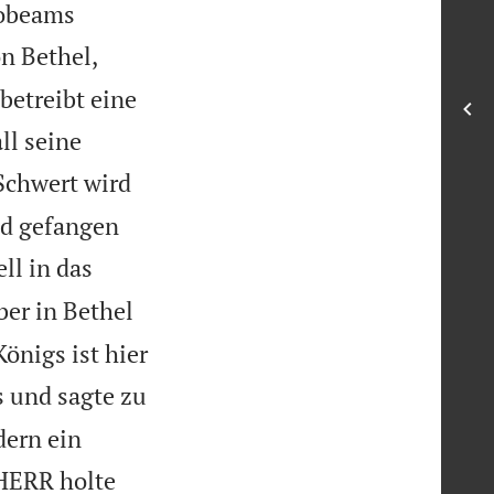
robeams
n Bethel,
betreibt eine
ll seine
Schwert wird
nd gefangen
ll in das
ber in Bethel
önigs ist hier
 und sagte zu
dern ein
HERR holte