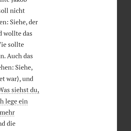
oll nicht
en: Siehe, der
 wollte das
ie sollte
en. Auch das
ehen: Siehe,
et war⟩, und
Was siehst du,
h lege ein
t mehr
nd die