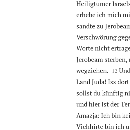
Heiligtümer Israe
erhebe ich mich m
sandte zu Jerobeam
Verschwörung gegen
Worte nicht ertrag
Jerobeam sterben, 


wegziehen.
Und
12
Land Juda! Iss dor
sollst du künftig 
und hier ist der T
Amazja: Ich bin ke
Viehhirte bin ich 