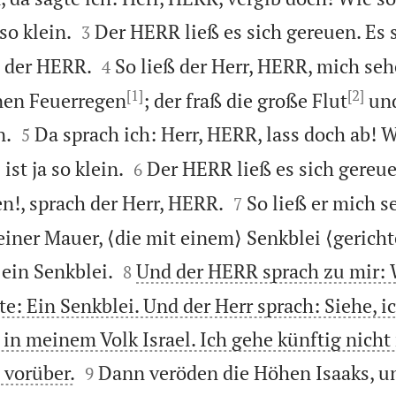


so klein.
Der HERR ließ es sich gereuen. Es s
3


h der HERR.
So ließ der Herr, HERR, mich seh
4
[1]
[2]
inen Feuerregen
; der fraß die große Flut
und


n.
Da sprach ich: Herr, HERR, lass doch ab! W
5


ist ja so klein.
Der HERR ließ es sich gereu
6


n!, sprach der Herr, HERR.
So ließ er mich s
7
einer Mauer, ⟨die mit einem⟩ Senkblei ⟨gericht


 ein Senkblei.
Und der HERR sprach zu mir: 
8
: Ein Senkblei. Und der Herr sprach: Siehe, ic
 in meinem Volk Israel. Ich gehe künftig nich


 vorüber.
Dann veröden die Höhen Isaaks, u
9