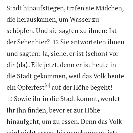
Stadt hinaufstiegen, trafen sie Mädchen,
die herauskamen, um Wasser zu
schöpfen. Und sie sagten zu ihnen: Ist


der Seher hier?
Sie antworteten ihnen
12
und sagten: Ja, siehe, er ist ⟨schon⟩ vor
dir ⟨da⟩. Eile jetzt, denn er ist heute in
die Stadt gekommen, weil das Volk heute
[6]


ein Opferfest
auf der Höhe begeht!
Sowie ihr in die Stadt kommt, werdet
13
ihr ihn finden, bevor er zur Höhe
hinaufgeht, um zu essen. Denn das Volk
wird nicht essen, bis er gekommen ist;