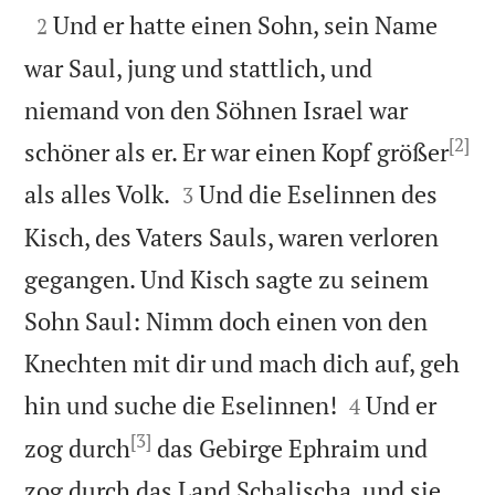

Und er hatte einen Sohn, sein Name
2
war Saul, jung und stattlich, und
niemand von den Söhnen Israel war
[2]
schöner als er. Er war einen Kopf größer


als alles Volk.
Und die Eselinnen des
3
Kisch, des Vaters Sauls, waren verloren
gegangen. Und Kisch sagte zu seinem
Sohn Saul: Nimm doch einen von den
Knechten mit dir und mach dich auf, geh


hin und suche die Eselinnen!
Und er
4
[3]
zog durch
das Gebirge Ephraim und
zog durch das Land Schalischa, und sie