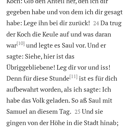
Koch: Gib den Anteil her, den ich dir
gegeben habe und von dem ich dir gesagt


habe: Lege ihn bei dir zurück!
Da trug
24
der Koch die Keule auf und was daran
[10]
war
und legte es Saul vor. Und er
sagte: Siehe, hier ist das
Übriggebliebene! Leg dir vor und iss!
[11]
Denn für diese Stunde
ist es für dich
aufbewahrt worden, als ich sagte: Ich
habe das Volk geladen. So aß Saul mit


Samuel an diesem Tag.
Und sie
25
gingen von der Höhe in die Stadt hinab;