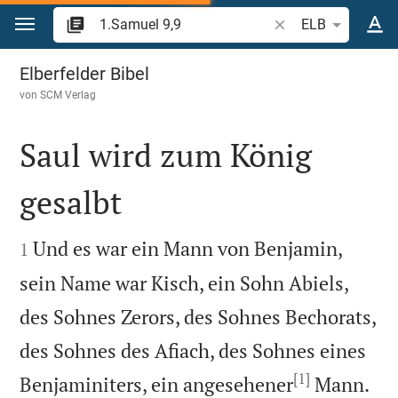
Zum Inhalt springen
Bibelstelle oder Beg
ELB
1.Samuel 9
Elberfelder Bibel
von
SCM Verlag
Saul wird zum König
gesalbt


Und es war ein Mann von Benjamin,
1
sein Name war Kisch, ein Sohn Abiels,
des Sohnes Zerors, des Sohnes Bechorats,
des Sohnes des Afiach, des Sohnes eines
[1]

Benjaminiters, ein angesehener
Mann.