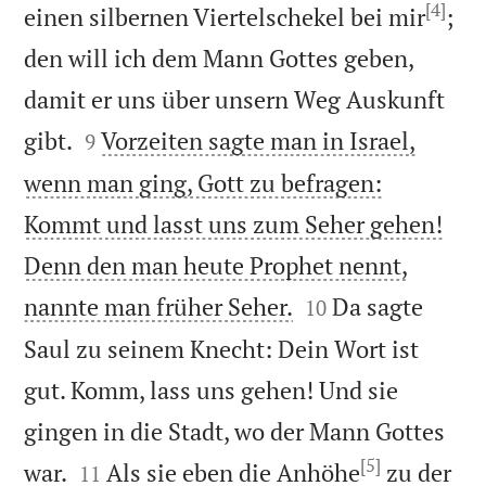
[4]
einen silbernen Viertelschekel bei mir
;
den will ich dem Mann Gottes geben,
damit er uns über unsern Weg Auskunft


gibt.
Vorzeiten sagte man in Israel,
9
wenn man ging, Gott zu befragen:
Kommt und lasst uns zum Seher gehen!
Denn den man heute Prophet nennt,


nannte man früher Seher.
Da sagte
10
Saul zu seinem Knecht: Dein Wort ist
gut. Komm, lass uns gehen! Und sie
gingen in die Stadt, wo der Mann Gottes
[5]


war.
Als sie eben die Anhöhe
zu der
11