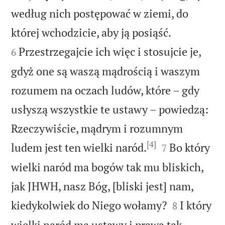
według nich postępować w ziemi, do


której wchodzicie, aby ją posiąść.
Przestrzegajcie ich więc i stosujcie je,
6
gdyż one są waszą mądrością i waszym
rozumem na oczach ludów, które – gdy
usłyszą wszystkie te ustawy – powiedzą:
Rzeczywiście, mądrym i rozumnym
[4]


ludem jest ten wielki naród.
Bo który
7
wielki naród ma bogów tak mu bliskich,
jak JHWH, nasz Bóg, [bliski jest] nam,


kiedykolwiek do Niego wołamy?
I który
8
wielki naród ma ustawy i prawa tak