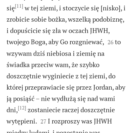
[11]
się
w tej ziemi, i stoczycie się [nisko], i
zrobicie sobie bożka, wszelką podobiznę,
i dopuścicie się zła w oczach JHWH,


twojego Boga, aby Go rozgniewać,
to
26
wzywam dziś niebiosa i ziemię na
świadka przeciw wam, że szybko
doszczętnie wyginiecie z tej ziemi, do
której przeprawiacie się przez Jordan, aby
ją posiąść – nie wydłużą się nad wami
[12]
dni,
zostaniecie raczej doszczętnie


wytępieni.
I rozproszy was JHWH
27
między ludami, i pozostanie was