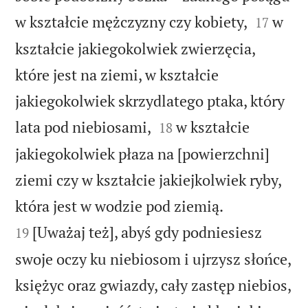


w kształcie mężczyzny czy kobiety,
w
17
kształcie jakiegokolwiek zwierzęcia,
które jest na ziemi, w kształcie
jakiegokolwiek skrzydlatego ptaka, który


lata pod niebiosami,
w kształcie
18
jakiegokolwiek płaza na [powierzchni]
ziemi czy w kształcie jakiejkolwiek ryby,


która jest w wodzie pod ziemią.
[Uważaj też], abyś gdy podniesiesz
19
swoje oczy ku niebiosom i ujrzysz słońce,
księżyc oraz gwiazdy, cały zastęp niebios,