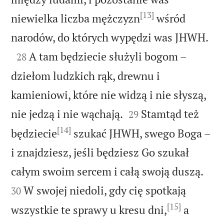
[13]
niewielka liczba mężczyzn
wśród

narodów, do których wypędzi was JHWH.

A tam będziecie służyli bogom –
28
dziełom ludzkich rąk, drewnu i
kamieniowi, które nie widzą i nie słyszą,


nie jedzą i nie wąchają.
Stamtąd też
29
[14]
będziecie
szukać JHWH, swego Boga –
i znajdziesz, jeśli będziesz Go szukał


całym swoim sercem i całą swoją duszą.
W swojej niedoli, gdy cię spotkają
30
[15]
wszystkie te sprawy u kresu dni,
a