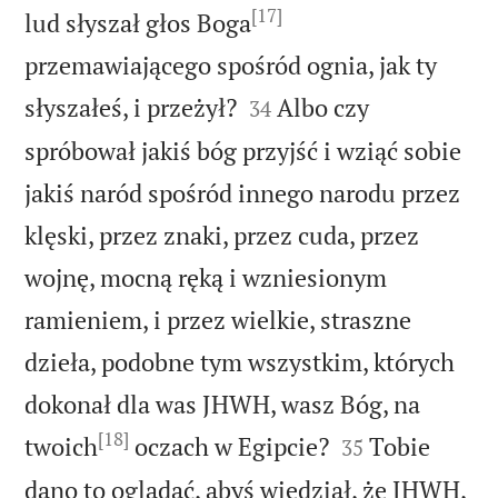
[17]
lud słyszał głos Boga
przemawiającego spośród ognia, jak ty


słyszałeś, i przeżył?
Albo czy
34
spróbował jakiś bóg przyjść i wziąć sobie
jakiś naród spośród innego narodu przez
klęski, przez znaki, przez cuda, przez
wojnę, mocną ręką i wzniesionym
ramieniem, i przez wielkie, straszne
dzieła, podobne tym wszystkim, których
dokonał dla was JHWH, wasz Bóg, na
[18]


twoich
oczach w Egipcie?
Tobie
35
dano to oglądać, abyś wiedział, że JHWH,