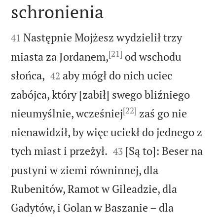
schronienia


Następnie Mojżesz wydzielił trzy
41
[21]
miasta za Jordanem,
od wschodu


słońca,
aby mógł do nich uciec
42
zabójca, który [zabił] swego bliźniego
[22]
nieumyślnie, wcześniej
zaś go nie
nienawidził, by więc uciekł do jednego z


tych miast i przeżył.
[Są to]: Beser na
43
pustyni w ziemi równinnej, dla
Rubenitów, Ramot w Gileadzie, dla
Gadytów, i Golan w Baszanie – dla