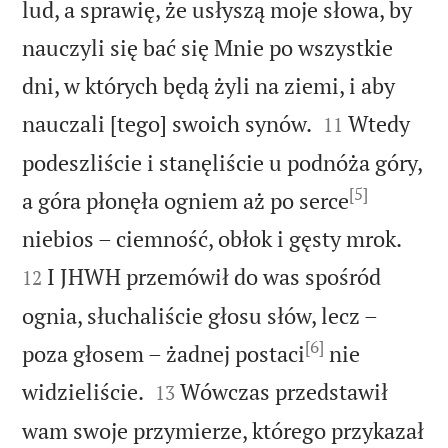
lud, a sprawię, że usłyszą moje słowa, by
nauczyli się bać się Mnie po wszystkie
dni, w których będą żyli na ziemi, i aby


nauczali [tego] swoich synów.
Wtedy
11
podeszliście i stanęliście u podnóża góry,
[5]
a góra płonęła ogniem aż po serce


niebios – ciemność, obłok i gęsty mrok.
I JHWH przemówił do was spośród
12
ognia, słuchaliście głosu słów, lecz –
[6]
poza głosem – żadnej postaci
nie


widzieliście.
Wówczas przedstawił
13
wam swoje przymierze, którego przykazał