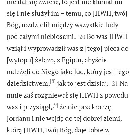
nie dał się zwieść, to jest nie kłaniał im
się i nie służył im – temu, co JHWH, twój
Bóg, rozdzielił między wszystkie ludy


pod całymi niebiosami.
Bo was JHWH
20
wziął i wyprowadził was z [tego] pieca do
[wytopu] żelaza, z Egiptu, abyście
należeli do Niego jako lud, który jest Jego
[8]


dziedzictwem,
jak to jest dzisiaj.
Na
21
mnie zaś rozgniewał się JHWH z powodu
[9]
was i przysiągł,
że nie przekroczę
Jordanu i nie wejdę do tej dobrej ziemi,
którą JHWH, twój Bóg, daje tobie w