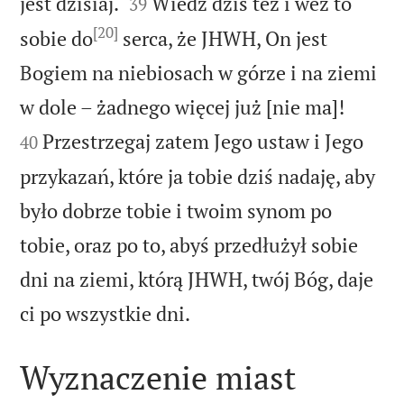


jest dzisiaj.
Wiedz dziś też i weź to
39
[20]
sobie do
serca, że JHWH, On jest
Bogiem na niebiosach w górze i na ziemi


w dole – żadnego więcej już [nie ma]!
Przestrzegaj zatem Jego ustaw i Jego
40
przykazań, które ja tobie dziś nadaję, aby
było dobrze tobie i twoim synom po
tobie, oraz po to, abyś przedłużył sobie
dni na ziemi, którą JHWH, twój Bóg, daje

ci po wszystkie dni.
Wyznaczenie miast