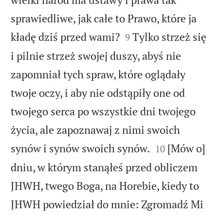
sprawiedliwe, jak całe to Prawo, które ja


kładę dziś przed wami?
Tylko strzeż się
9
i pilnie strzeż swojej duszy, abyś nie
zapomniał tych spraw, które oglądały
twoje oczy, i aby nie odstąpiły one od
twojego serca po wszystkie dni twojego
życia, ale zapoznawaj z nimi swoich


synów i synów swoich synów.
[Mów o]
10
dniu, w którym stanąłeś przed obliczem
JHWH, twego Boga, na Horebie, kiedy to
JHWH powiedział do mnie: Zgromadź Mi