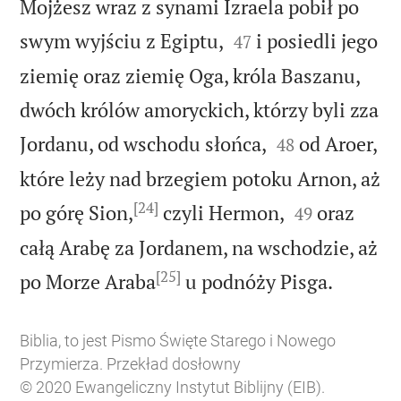
Mojżesz wraz z synami Izraela pobił po


swym wyjściu z Egiptu,
i posiedli jego
47
ziemię oraz ziemię Oga, króla Baszanu,
dwóch królów amoryckich, którzy byli zza


Jordanu, od wschodu słońca,
od Aroer,
48
które leży nad brzegiem potoku Arnon, aż
[24]


po górę Sion,
czyli Hermon,
oraz
49
całą Arabę za Jordanem, na wschodzie, aż
[25]

po Morze Araba
u podnóży Pisga.
Biblia, to jest Pismo Święte Starego i Nowego
Przymierza. Przekład dosłowny
© 2020 Ewangeliczny Instytut Biblijny (EIB).