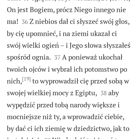
On jest Bogiem, prócz Niego innego nie


ma!
Z niebios dał ci słyszeć swój głos,
36
by cię upomnieć, i na ziemi ukazał ci
swój wielki ogień – i Jego słowa słyszałeś


spośród ognia.
A ponieważ ukochał
37
twoich ojców i wybrał ich potomstwo po
[19]
nich,
to wyprowadził cię przed sobą w


swojej wielkiej mocy z Egiptu,
aby
38
wypędzić przed tobą narody większe i
mocniejsze niż ty, a wprowadzić ciebie,
by dać ci ich ziemię w dziedzictwo, jak to