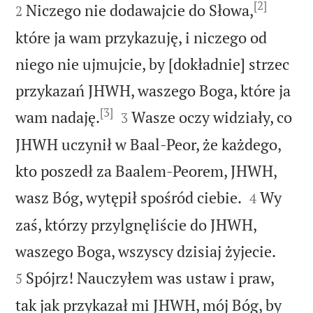
[2]
Niczego nie dodawajcie do Słowa,
2
które ja wam przykazuję, i niczego od
niego nie ujmujcie, by [dokładnie] strzec
przykazań JHWH, waszego Boga, które ja
[3]


wam nadaję.
Wasze oczy widziały, co
3
JHWH uczynił w Baal-Peor, że każdego,
kto poszedł za Baalem-Peorem, JHWH,


wasz Bóg, wytępił spośród ciebie.
Wy
4
zaś, którzy przylgnęliście do JHWH,


waszego Boga, wszyscy dzisiaj żyjecie.
Spójrz! Nauczyłem was ustaw i praw,
5
tak jak przykazał mi JHWH, mój Bóg, by