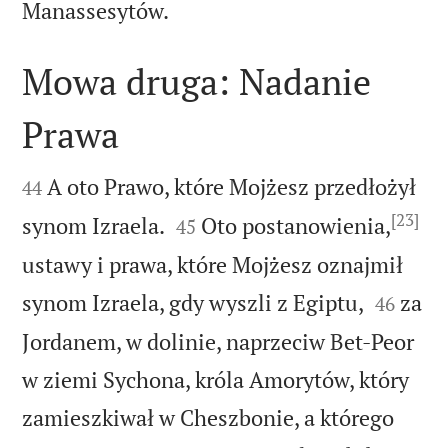

Manassesytów.
Mowa druga: Nadanie
Prawa


A oto Prawo, które Mojżesz przedłożył
44
[23]


synom Izraela.
Oto postanowienia,
45
ustawy i prawa, które Mojżesz oznajmił


synom Izraela, gdy wyszli z Egiptu,
za
46
Jordanem, w dolinie, naprzeciw Bet-Peor
w ziemi Sychona, króla Amorytów, który
zamieszkiwał w Cheszbonie, a którego