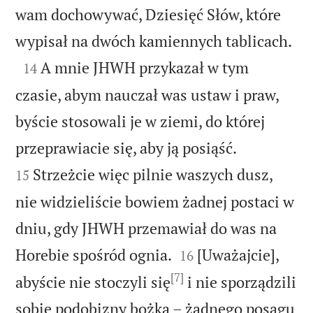
wam dochowywać, Dziesięć Słów, które

wypisał na dwóch kamiennych tablicach.

A mnie JHWH przykazał w tym
14
czasie, abym nauczał was ustaw i praw,
byście stosowali je w ziemi, do której


przeprawiacie się, aby ją posiąść.
Strzeżcie więc pilnie waszych dusz,
15
nie widzieliście bowiem żadnej postaci w
dniu, gdy JHWH przemawiał do was na


Horebie spośród ognia.
[Uważajcie],
16
[7]
abyście nie stoczyli się
i nie sporządzili
sobie podobizny bożka – żadnego posągu