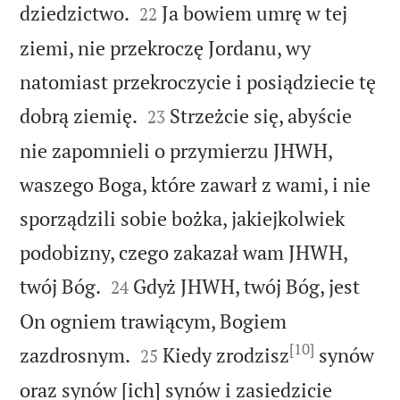


dziedzictwo.
Ja bowiem umrę w tej
22
ziemi, nie przekroczę Jordanu, wy
natomiast przekroczycie i posiądziecie tę


dobrą ziemię.
Strzeżcie się, abyście
23
nie zapomnieli o przymierzu JHWH,
waszego Boga, które zawarł z wami, i nie
sporządzili sobie bożka, jakiejkolwiek
podobizny, czego zakazał wam JHWH,


twój Bóg.
Gdyż JHWH, twój Bóg, jest
24
On ogniem trawiącym, Bogiem
[10]


zazdrosnym.
Kiedy zrodzisz
synów
25
oraz synów [ich] synów i zasiedzicie