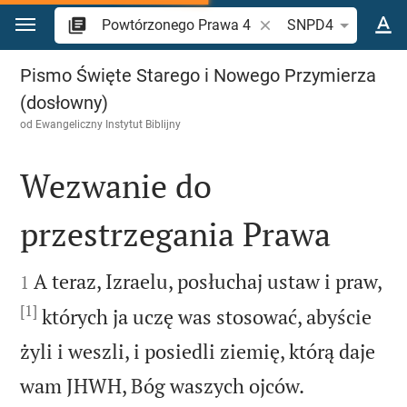
Przejdź do treści
Szukaj wersetu lub słow
SNPD4
Powtórzonego Prawa 4
Pismo Święte Starego i Nowego Przymierza
(dosłowny)
od
Ewangeliczny Instytut Biblijny
Wezwanie do
przestrzegania Prawa


A teraz, Izraelu, posłuchaj ustaw i praw,
1
[1]
których ja uczę was stosować, abyście
żyli i weszli, i posiedli ziemię, którą daje


wam JHWH, Bóg waszych ojców.