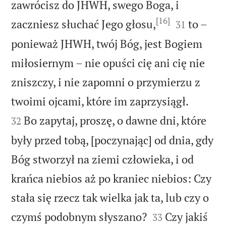
zawrócisz do JHWH, swego Boga, i
[16]


zaczniesz słuchać Jego głosu,
to –
31
ponieważ JHWH, twój Bóg, jest Bogiem
miłosiernym – nie opuści cię ani cię nie
zniszczy, i nie zapomni o przymierzu z


twoimi ojcami, które im zaprzysiągł.
Bo zapytaj, proszę, o dawne dni, które
32
były przed tobą, [poczynając] od dnia, gdy
Bóg stworzył na ziemi człowieka, i od
krańca niebios aż po kraniec niebios: Czy
stała się rzecz tak wielka jak ta, lub czy o


czymś podobnym słyszano?
Czy jakiś
33