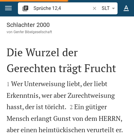
Zum Inhalt springen
Bibelstelle oder Beg
SLT
Sprüche 12
Schlachter 2000
von
Genfer Bibelgesellschaft
Die Wurzel der
Gerechten trägt Frucht


Wer Unterweisung liebt, der liebt
1
Erkenntnis, wer aber Zurechtweisung


hasst, der ist töricht.
Ein gütiger
2
Mensch erlangt Gunst von dem HERRN,


aber einen heimtückischen verurteilt er.