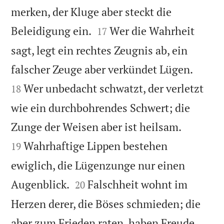
merken, der Kluge aber steckt die


Beleidigung ein.
Wer die Wahrheit
17
sagt, legt ein rechtes Zeugnis ab, ein


falscher Zeuge aber verkündet Lügen.
Wer unbedacht schwatzt, der verletzt
18
wie ein durchbohrendes Schwert; die


Zunge der Weisen aber ist heilsam.
Wahrhaftige Lippen bestehen
19
ewiglich, die Lügenzunge nur einen


Augenblick.
Falschheit wohnt im
20
Herzen derer, die Böses schmieden; die


aber zum Frieden raten, haben Freude.