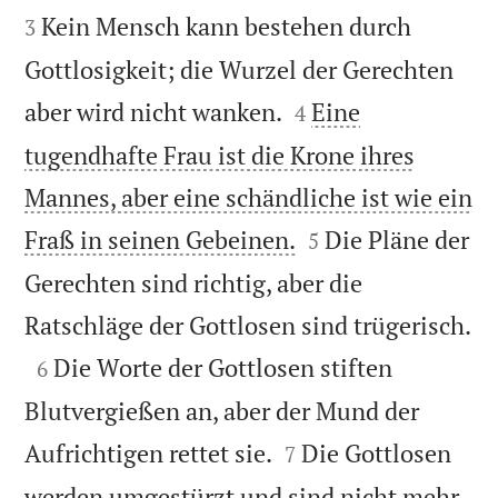
Kein Mensch kann bestehen durch
3
Gottlosigkeit; die Wurzel der Gerechten


aber wird nicht wanken.
Eine
4
tugendhafte Frau ist die Krone ihres
Mannes, aber eine schändliche ist wie ein


Fraß in seinen Gebeinen.
Die Pläne der
5
Gerechten sind richtig, aber die

Ratschläge der Gottlosen sind trügerisch.

Die Worte der Gottlosen stiften
6
Blutvergießen an, aber der Mund der


Aufrichtigen rettet sie.
Die Gottlosen
7
werden umgestürzt und sind nicht mehr,