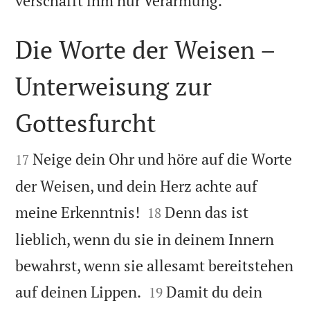
verschafft ihm nur Verarmung.
Die Worte der Weisen –
Unterweisung zur
Gottesfurcht


Neige dein Ohr und höre auf die Worte
17
der Weisen, und dein Herz achte auf


meine Erkenntnis!
Denn das ist
18
lieblich, wenn du sie in deinem Innern
bewahrst, wenn sie allesamt bereitstehen


auf deinen Lippen.
Damit du dein
19