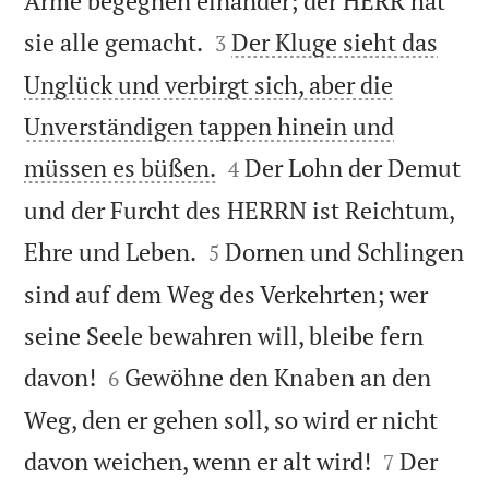
Arme begegnen einander; der HERR hat


sie alle gemacht.
Der Kluge sieht das
3
Unglück und verbirgt sich, aber die
Unverständigen tappen hinein und


müssen es büßen.
Der Lohn der Demut
4
und der Furcht des HERRN ist Reichtum,


Ehre und Leben.
Dornen und Schlingen
5
sind auf dem Weg des Verkehrten; wer
seine Seele bewahren will, bleibe fern


davon!
Gewöhne den Knaben an den
6
Weg, den er gehen soll, so wird er nicht


davon weichen, wenn er alt wird!
Der
7