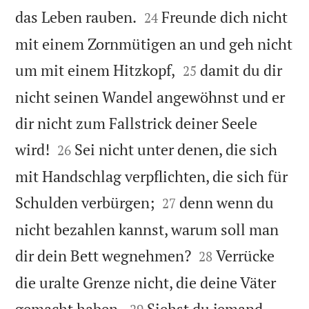


das Leben rauben.
Freunde dich nicht
24
mit einem Zornmütigen an und geh nicht


um mit einem Hitzkopf,
damit du dir
25
nicht seinen Wandel angewöhnst und er
dir nicht zum Fallstrick deiner Seele


wird!
Sei nicht unter denen, die sich
26
mit Handschlag verpflichten, die sich für


Schulden verbürgen;
denn wenn du
27
nicht bezahlen kannst, warum soll man


dir dein Bett wegnehmen?
Verrücke
28
die uralte Grenze nicht, die deine Väter


gemacht haben.
Siehst du jemand