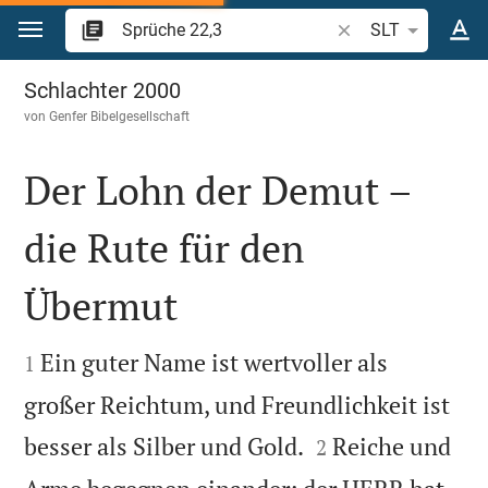
Zum Inhalt springen
Bibelstelle oder Beg
SLT
Sprüche 22
Schlachter 2000
von
Genfer Bibelgesellschaft
Der Lohn der Demut –
die Rute für den
Übermut


Ein guter Name ist wertvoller als
1
großer Reichtum, und Freundlichkeit ist


besser als Silber und Gold.
Reiche und
2