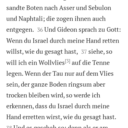
sandte Boten nach Asser und Sebulon
und Naphtali; die zogen ihnen auch


entgegen.
Und Gideon sprach zu Gott:
36
Wenn du Israel durch meine Hand retten


willst, wie du gesagt hast,
siehe, so
37
[3]
will ich ein Wollvlies
auf die Tenne
legen. Wenn der Tau nur auf dem Vlies
sein, der ganze Boden ringsum aber
trocken bleiben wird, so werde ich
erkennen, dass du Israel durch meine


Hand erretten wirst, wie du gesagt hast.
Und es geschah so; denn als er am
38