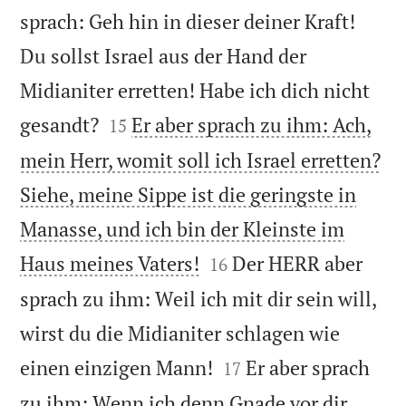
sprach: Geh hin in dieser deiner Kraft!
Du sollst Israel aus der Hand der
Midianiter erretten! Habe ich dich nicht


gesandt?
Er aber sprach zu ihm: Ach,
15
mein Herr, womit soll ich Israel erretten?
Siehe, meine Sippe ist die geringste in
Manasse, und ich bin der Kleinste im


Haus meines Vaters!
Der HERR aber
16
sprach zu ihm: Weil ich mit dir sein will,
wirst du die Midianiter schlagen wie


einen einzigen Mann!
Er aber sprach
17
zu ihm: Wenn ich denn Gnade vor dir