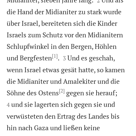
2
die Hand der Midianiter zu stark wurde
über Israel, bereiteten sich die Kinder
Israels zum Schutz vor den Midianitern
Schlupfwinkel in den Bergen, Höhlen
[1]


und Bergfesten
.
Und es geschah,
3
wenn Israel etwas gesät hatte, so kamen
die Midianiter und Amalekiter und die
[2]


Söhne des Ostens
gegen sie herauf;
und sie lagerten sich gegen sie und
4
verwüsteten den Ertrag des Landes bis
hin nach Gaza und ließen keine