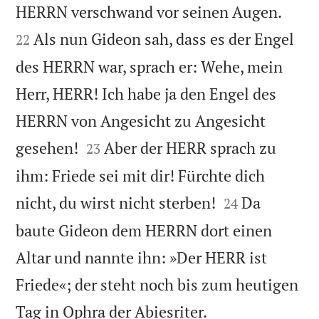


HERRN verschwand vor seinen Augen.
Als nun Gideon sah, dass es der Engel
22
des HERRN war, sprach er: Wehe, mein
Herr, HERR! Ich habe ja den Engel des
HERRN von Angesicht zu Angesicht


gesehen!
Aber der HERR sprach zu
23
ihm: Friede sei mit dir! Fürchte dich


nicht, du wirst nicht sterben!
Da
24
baute Gideon dem HERRN dort einen
Altar und nannte ihn: »Der HERR ist
Friede«; der steht noch bis zum heutigen

Tag in Ophra der Abiesriter.