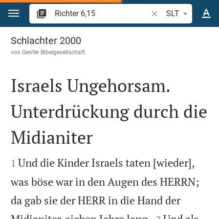
Zum Inhalt springen
Bibelstelle oder Beg
SLT
Richter 6
Schlachter 2000
von
Genfer Bibelgesellschaft
Israels Ungehorsam.
Unterdrückung durch die
Midianiter


Und die Kinder Israels taten [wieder],
1
was böse war in den Augen des HERRN;
da gab sie der HERR in die Hand der


Midianiter, sieben Jahre lang.
Und als