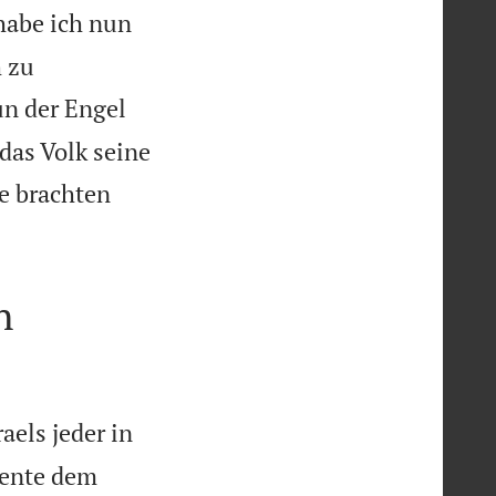
habe ich nun
h zu
un der Engel
das Volk seine
e brachten
n
aels jeder in
iente dem