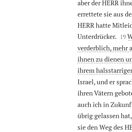
aber der HERR ihne
errettete sie aus d
HERR hatte Mitlei


Unterdrücker.
W
19
verderblich, mehr 
ihnen zu dienen un
ihrem halsstarrige
Israel, und er spra
ihren Vätern gebot
auch ich in Zukunf
übrig gelassen hat,
sie den Weg des H