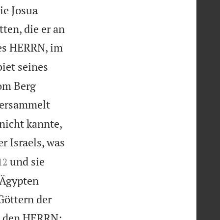
ie Josua
ten, die er an
des HERRN, im
iet seines
vom Berg
versammelt
nicht kannte,
r Israels, was


und sie
12
 Ägypten
Göttern der

en den HERRN;