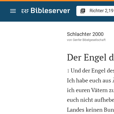
Zum Inhalt springen
Richter 2
Schlachter 2000
von
Genfer Bibelgesellschaft
Der Engel d


Und der Engel de
1
Ich habe euch aus 
ich euren Vätern z
euch nicht aufhebe
Landes keinen Bund