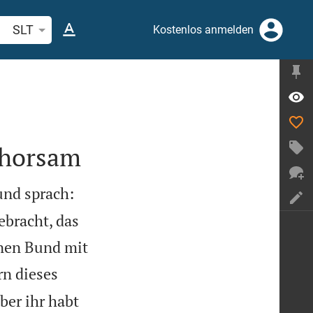
belstelle oder Begriff suchen
SLT
Kostenlos anmelden
ehorsam
und sprach:
ebracht, das
inen Bund mit
rn dieses
ber ihr habt