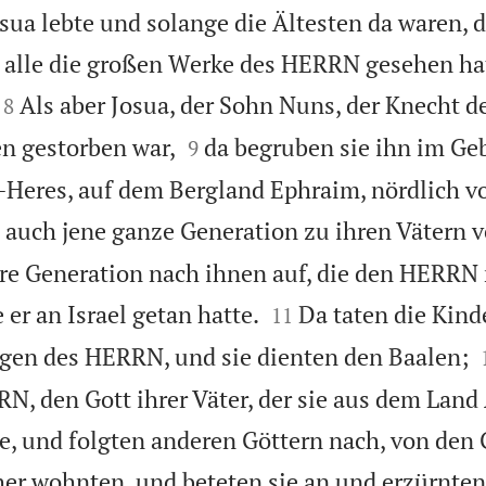
ua lebte und solange die Ältesten da waren, d
 alle die großen Werke des HERRN gesehen hat


Als aber Josua, der Sohn Nuns, der Knecht 
8


en gestorben war,
da begruben sie ihn im Geb
9
t-Heres, auf dem Bergland Ephraim, nördlich 
 auch jene ganze Generation zu ihren Vätern 
re Generation nach ihnen auf, die den HERRN 


 er an Israel getan hatte.
Da taten die Kinde
11
gen des HERRN, und sie dienten den Baalen;
N, den Gott ihrer Väter, der sie aus dem Land
e, und folgten anderen Göttern nach, von den 
 her wohnten, und beteten sie an und erzürnt