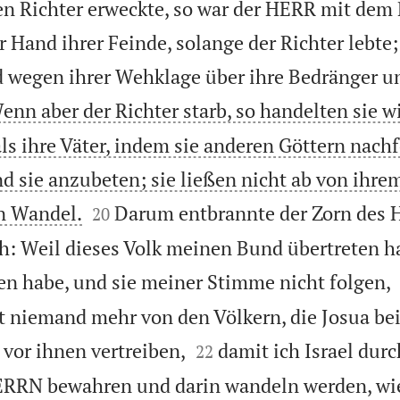
n Richter erweckte, so war der HERR mit dem 
er Hand ihrer Feinde, solange der Richter lebte
d wegen ihrer Wehklage über ihre Bedränger u
enn aber der Richter starb, so handelten sie 
als ihre Väter, indem sie anderen Göttern nach
d sie anzubeten; sie ließen nicht ab von ihre


n Wandel.
Darum entbrannte der Zorn des
20
ch: Weil dieses Volk meinen Bund übertreten ha
en habe, und sie meiner Stimme nicht folgen,
t niemand mehr von den Völkern, die Josua be


 vor ihnen vertreiben,
damit ich Israel durc
22
ERRN bewahren und darin wandeln werden, wie