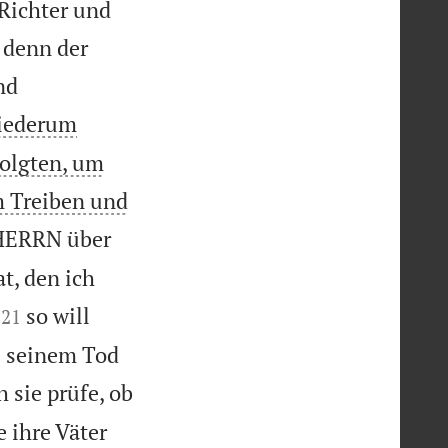
Richter und
; denn der
nd
wiederum
folgten, um
m Treiben und
 HERRN über
t, den ich


so will
21
i seinem Tod
h sie prüfe, ob
 ihre Väter