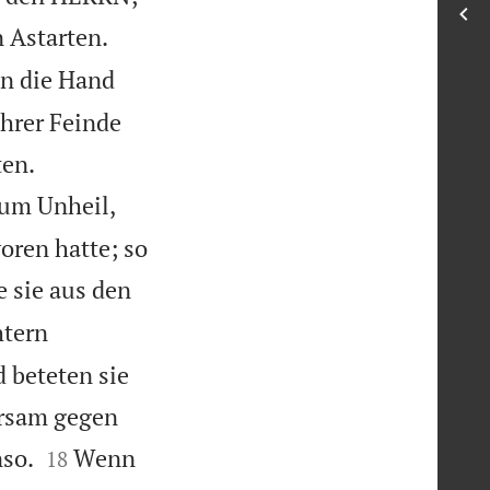


 Astarten.
in die Hand
ihrer Feinde


ten.
zum Unheil,
oren hatte; so
e sie aus den
htern
 beteten sie
orsam gegen


so.
Wenn
18