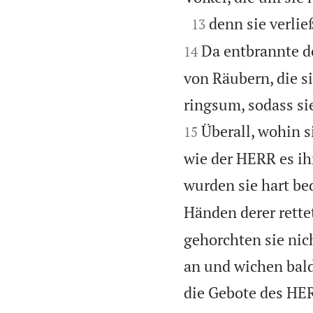

denn sie verli
13
Da entbrannte de
14
von Räubern, die si
ringsum, sodass si
Überall, wohin 
15
wie der HERR es ih
wurden sie hart be
Händen derer rettet
gehorchten sie nic
an und wichen bal
die Gebote des HE