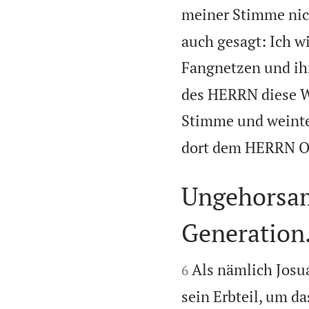
meiner Stimme nic
auch gesagt: Ich wi
Fangnetzen und ihr
des HERRN diese Wo
Stimme und weinte
dort dem HERRN Op
Ungehorsam
Generation.


Als nämlich Josua
6
sein Erbteil, um d