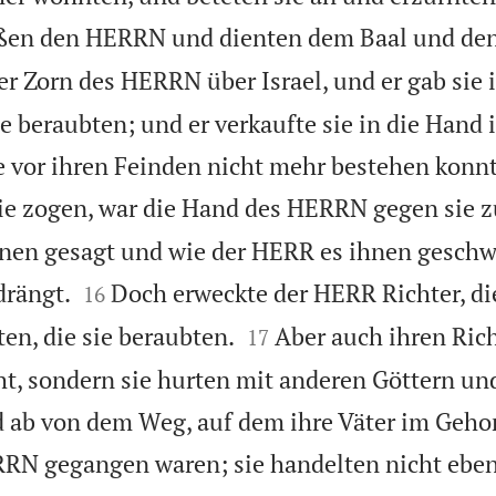
eßen den HERRN und dienten dem Baal und den
r Zorn des HERRN über Israel, und er gab sie 
e beraubten; und er verkaufte sie in die Hand 
e vor ihren Feinden nicht mehr bestehen konn
sie zogen, war die Hand des HERRN gegen sie 
nen gesagt und wie der HERR es ihnen geschw


drängt.
Doch erweckte der HERR Richter, di
16


en, die sie beraubten.
Aber auch ihren Ric
17
ht, sondern sie hurten mit anderen Göttern und
d ab von dem Weg, auf dem ihre Väter im Geh
RRN gegangen waren; sie handelten nicht eben