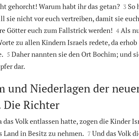


ht gehorcht! Warum habt ihr das getan?
So 
3
ll sie nicht vor euch vertreiben, damit sie euc


e Götter euch zum Fallstrick werden!
Als n
4
rte zu allen Kindern Israels redete, da erhob 


.
Daher nannten sie den Ort Bochim; und si
5

fer dar.
 und Niederlagen der neue
 Die Richter
 das Volk entlassen hatte, zogen die Kinder Isr


as Land in Besitz zu nehmen.
Und das Volk d
7