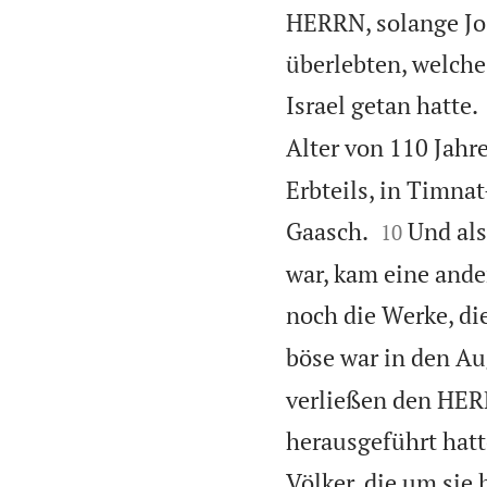
HERRN, solange Jos
überlebten, welche
Israel getan hatte.
Alter von 110 Jahr
Erbteils, in Timna


Gaasch.
Und als
10
war, kam eine ande
noch die Werke, die
böse war in den Au
verließen den HERR
herausgeführt hatt
Völker, die um sie