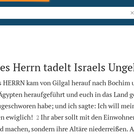
Bi
es Herrn tadelt Israels Ung
s HERRN kam von Gilgal herauf nach Bochim 
Ägypten heraufgeführt und euch in das Land g
ugeschworen habe; und ich sagte: Ich will me


n ewiglich!
Ihr aber sollt mit den Einwohne
2
 machen, sondern ihre Altäre niederreißen. A