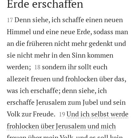
Erde erschaffen


Denn siehe, ich schaffe einen neuen
17
Himmel und eine neue Erde, sodass man
an die früheren nicht mehr gedenkt und
sie nicht mehr in den Sinn kommen


werden;
sondern ihr sollt euch
18
allezeit freuen und frohlocken über das,
was ich erschaffe; denn siehe, ich
erschaffe Jerusalem zum Jubel und sein


Volk zur Freude.
Und ich selbst werde
19
frohlocken über Jerusalem und mich
freuen über mein Volk, und es soll kein