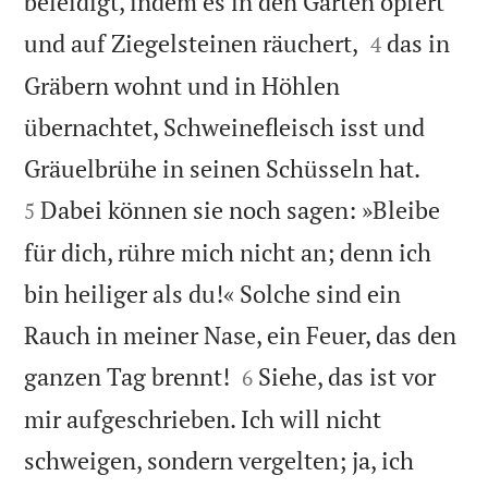
beleidigt, indem es in den Gärten opfert


und auf Ziegelsteinen räuchert,
das in
4
Gräbern wohnt und in Höhlen
übernachtet, Schweinefleisch isst und


Gräuelbrühe in seinen Schüsseln hat.
Dabei können sie noch sagen: »Bleibe
5
für dich, rühre mich nicht an; denn ich
bin heiliger als du!« Solche sind ein
Rauch in meiner Nase, ein Feuer, das den


ganzen Tag brennt!
Siehe, das ist vor
6
mir aufgeschrieben. Ich will nicht
schweigen, sondern vergelten; ja, ich