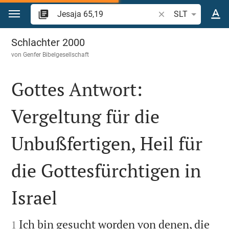
Zum Inhalt springen
Bibelstelle oder Beg
SLT
Jesaja 65
Schlachter 2000
von
Genfer Bibelgesellschaft
Gottes Antwort:
Vergeltung für die
Unbußfertigen, Heil für
die Gottesfürchtigen in
Israel


Ich bin gesucht worden von denen, die
1