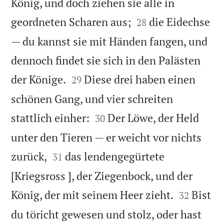
König, und doch ziehen sie alle in


geordneten Scharen aus;
die Eidechse
28
— du kannst sie mit Händen fangen, und
dennoch findet sie sich in den Palästen


der Könige.
Diese drei haben einen
29
schönen Gang, und vier schreiten


stattlich einher:
Der Löwe, der Held
30
unter den Tieren — er weicht vor nichts


zurück,
das lendengegürtete
31
[Kriegsross ], der Ziegenbock, und der


König, der mit seinem Heer zieht.
Bist
32
du töricht gewesen und stolz, oder hast