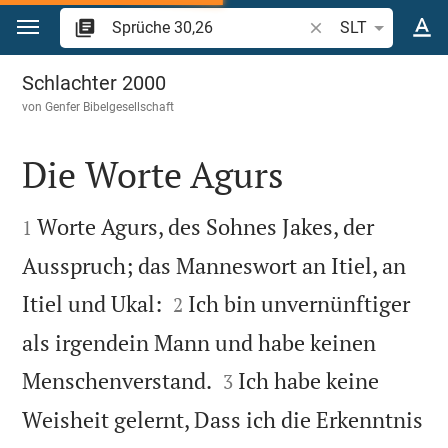
Zum Inhalt springen
Bibelstelle oder Beg
SLT
Sprüche 30
Schlachter 2000
von
Genfer Bibelgesellschaft
Die Worte Agurs


Worte Agurs, des Sohnes Jakes, der
1
Ausspruch; das Manneswort an Itiel, an


Itiel und Ukal:
Ich bin unvernünftiger
2
als irgendein Mann und habe keinen


Menschenverstand.
Ich habe keine
3
Weisheit gelernt, Dass ich die Erkenntnis