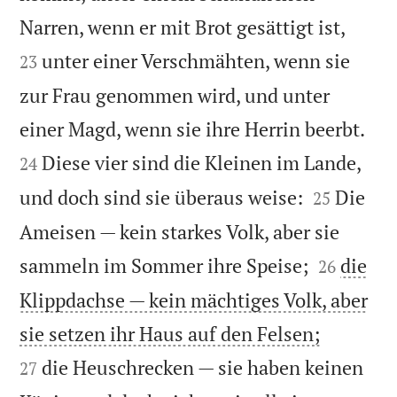


Narren, wenn er mit Brot gesättigt ist,
unter einer Verschmähten, wenn sie
23
zur Frau genommen wird, und unter


einer Magd, wenn sie ihre Herrin beerbt.
Diese vier sind die Kleinen im Lande,
24


und doch sind sie überaus weise:
Die
25
Ameisen — kein starkes Volk, aber sie


sammeln im Sommer ihre Speise;
die
26
Klippdachse — kein mächtiges Volk, aber


sie setzen ihr Haus auf den Felsen;
die Heuschrecken — sie haben keinen
27