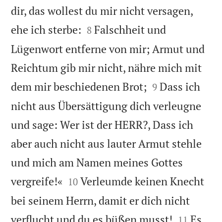
dir, das wollest du mir nicht versagen,


ehe ich sterbe:
Falschheit und
8
Lügenwort entferne von mir; Armut und
Reichtum gib mir nicht, nähre mich mit


dem mir beschiedenen Brot;
Dass ich
9
nicht aus Übersättigung dich verleugne
und sage: Wer ist der HERR?, Dass ich
aber auch nicht aus lauter Armut stehle
und mich am Namen meines Gottes


vergreife!«
Verleumde keinen Knecht
10
bei seinem Herrn, damit er dich nicht


verflucht und du es büßen musst!
Es
11