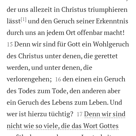
der uns allezeit in Christus triumphieren
[1]
lässt
und den Geruch seiner Erkenntnis


durch uns an jedem Ort offenbar macht!
Denn wir sind für Gott ein Wohlgeruch
15
des Christus unter denen, die gerettet
werden, und unter denen, die


verlorengehen;
den einen ein Geruch
16
des Todes zum Tode, den anderen aber
ein Geruch des Lebens zum Leben. Und


wer ist hierzu tüchtig?
Denn wir sind
17
nicht wie so viele, die das Wort Gottes