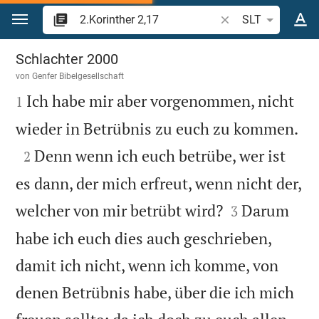
Zum Inhalt springen
Bibelstelle oder Beg
SLT
2.Korinther 2
Schlachter 2000
von
Genfer Bibelgesellschaft

Ich habe mir aber vorgenommen, nicht
1

wieder in Betrübnis zu euch zu kommen.

Denn wenn ich euch betrübe, wer ist
2
es dann, der mich erfreut, wenn nicht der,


welcher von mir betrübt wird?
Darum
3
habe ich euch dies auch geschrieben,
damit ich nicht, wenn ich komme, von
denen Betrübnis habe, über die ich mich