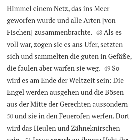
Himmel einem Netz, das ins Meer
geworfen wurde und alle Arten [von


Fischen] zusammenbrachte.
Als es
48
voll war, zogen sie es ans Ufer, setzten
sich und sammelten die guten in Gefäße,


die faulen aber warfen sie weg.
So
49
wird es am Ende der Weltzeit sein: Die
Engel werden ausgehen und die Bösen


aus der Mitte der Gerechten aussondern
und sie in den Feuerofen werfen. Dort
50
wird das Heulen und Zähneknirschen


sein.
Jesus sprach zu ihnen: Habt ihr