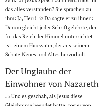
51
das alles verstanden? Sie sprachen zu


ihm: Ja, Herr!
Da sagte er zu ihnen:
52
Darum gleicht jeder Schriftgelehrte, der
für das Reich der Himmel unterrichtet
ist, einem Hausvater, der aus seinem

Schatz Neues und Altes hervorholt.
Der Unglaube der
Einwohner von Nazareth


Und es geschah, als Jesus diese
53
Gleichnisse beendet hatte, zog er von