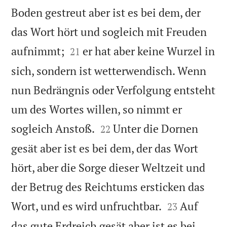
Boden gestreut aber ist es bei dem, der
das Wort hört und sogleich mit Freuden


aufnimmt;
er hat aber keine Wurzel in
21
sich, sondern ist wetterwendisch. Wenn
nun Bedrängnis oder Verfolgung entsteht
um des Wortes willen, so nimmt er


sogleich Anstoß.
Unter die Dornen
22
gesät aber ist es bei dem, der das Wort
hört, aber die Sorge dieser Weltzeit und
der Betrug des Reichtums ersticken das


Wort, und es wird unfruchtbar.
Auf
23
das gute Erdreich gesät aber ist es bei