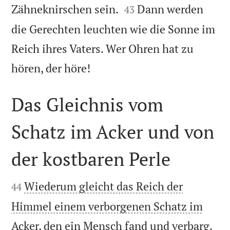


Zähneknirschen sein.
Dann werden
43
die Gerechten leuchten wie die Sonne im
Reich ihres Vaters. Wer Ohren hat zu

hören, der höre!
Das Gleichnis vom
Schatz im Acker und von
der kostbaren Perle


Wiederum gleicht das Reich der
44
Himmel einem verborgenen Schatz im
Acker, den ein Mensch fand und verbarg.