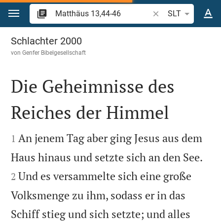
Zum Inhalt springen
Bibelstelle oder Beg
SLT
Matthäus 13
Schlachter 2000
von
Genfer Bibelgesellschaft
Die Geheimnisse des
Reiches der Himmel


An jenem Tag aber ging Jesus aus dem
1


Haus hinaus und setzte sich an den See.
Und es versammelte sich eine große
2
Volksmenge zu ihm, sodass er in das
Schiff stieg und sich setzte; und alles