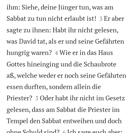
ihm: Siehe, deine Jünger tun, was am


Sabbat zu tun nicht erlaubt ist!
Er aber
3
sagte zu ihnen: Habt ihr nicht gelesen,
was David tat, als er und seine Gefährten


hungrig waren?
Wie er in das Haus
4
Gottes hineinging und die Schaubrote
aß, welche weder er noch seine Gefährten
essen durften, sondern allein die


Priester?
Oder habt ihr nicht im Gesetz
5
gelesen, dass am Sabbat die Priester im
Tempel den Sabbat entweihen und doch


ohne Schuld sind?
Ich sage euch aber:
6