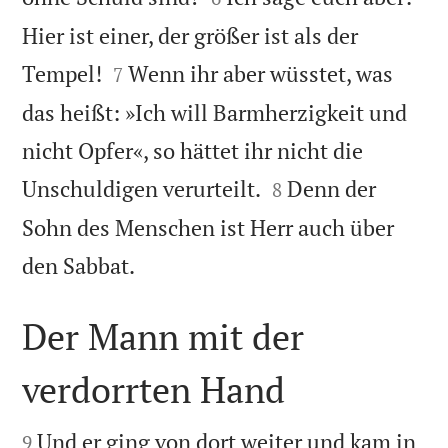
Hier ist einer, der größer ist als der


Tempel!
Wenn ihr aber wüsstet, was
7
das heißt: »Ich will Barmherzigkeit und
nicht Opfer«, so hättet ihr nicht die


Unschuldigen verurteilt.
Denn der
8
Sohn des Menschen ist Herr auch über

den Sabbat.
Der Mann mit der
verdorrten Hand


Und er ging von dort weiter und kam in
9