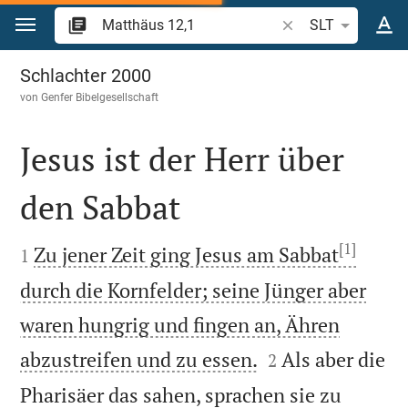
Zum Inhalt springen
Bibelstelle oder Beg
SLT
Matthäus 12
Schlachter 2000
von
Genfer Bibelgesellschaft
Jesus ist der Herr über
den Sabbat

[1]

Zu jener Zeit ging Jesus am Sabbat
1
durch die Kornfelder; seine Jünger aber
waren hungrig und fingen an, Ähren


abzustreifen und zu essen.
Als aber die
2
Pharisäer das sahen, sprachen sie zu