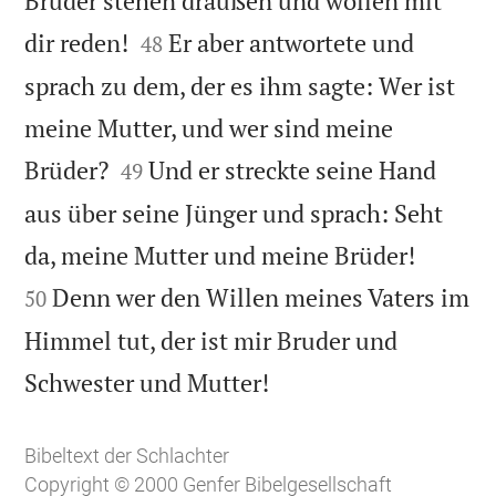
Brüder stehen draußen und wollen mit


dir reden!
Er aber antwortete und
48
sprach zu dem, der es ihm sagte: Wer ist
meine Mutter, und wer sind meine


Brüder?
Und er streckte seine Hand
49
aus über seine Jünger und sprach: Seht


da, meine Mutter und meine Brüder!
Denn wer den Willen meines Vaters im
50
Himmel tut, der ist mir Bruder und

Schwester und Mutter!
Bibeltext der Schlachter
Copyright © 2000 Genfer Bibelgesellschaft