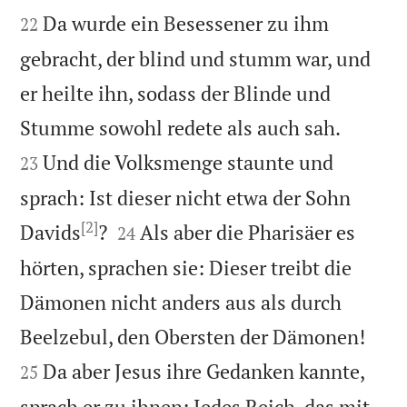


Da wurde ein Besessener zu ihm
22
gebracht, der blind und stumm war, und
er heilte ihn, sodass der Blinde und


Stumme sowohl redete als auch sah.
Und die Volksmenge staunte und
23
sprach: Ist dieser nicht etwa der Sohn
[2]


Davids
?
Als aber die Pharisäer es
24
hörten, sprachen sie: Dieser treibt die
Dämonen nicht anders aus als durch


Beelzebul, den Obersten der Dämonen!
Da aber Jesus ihre Gedanken kannte,
25
sprach er zu ihnen: Jedes Reich, das mit