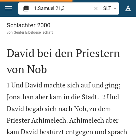
Zum Inhalt springen
Bibelstelle oder Beg
SLT
1.Samuel 21
Schlachter 2000
von
Genfer Bibelgesellschaft
David bei den Priestern
von Nob


Und David machte sich auf und ging;
1


Jonathan aber kam in die Stadt.
Und
2
David begab sich nach Nob, zu dem
Priester Achimelech. Achimelech aber
kam David bestürzt entgegen und sprach