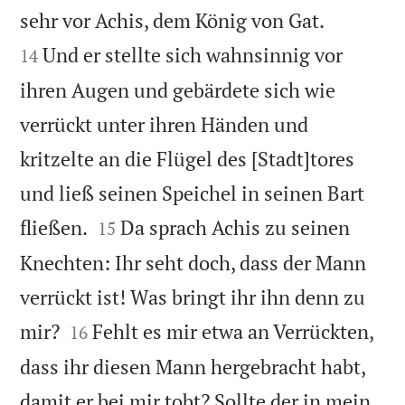


sehr vor Achis, dem König von Gat.
Und er stellte sich wahnsinnig vor
14
ihren Augen und gebärdete sich wie
verrückt unter ihren Händen und
kritzelte an die Flügel des [Stadt]tores
und ließ seinen Speichel in seinen Bart


fließen.
Da sprach Achis zu seinen
15
Knechten: Ihr seht doch, dass der Mann
verrückt ist! Was bringt ihr ihn denn zu


mir?
Fehlt es mir etwa an Verrückten,
16
dass ihr diesen Mann hergebracht habt,
damit er bei mir tobt? Sollte der in mein