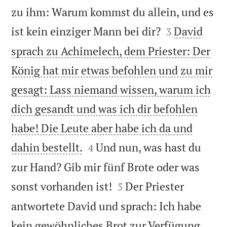
zu ihm: Warum kommst du allein, und es


ist kein einziger Mann bei dir?
David
3
sprach zu Achimelech, dem Priester: Der
König hat mir etwas befohlen und zu mir
gesagt: Lass niemand wissen, warum ich
dich gesandt und was ich dir befohlen
habe! Die Leute aber habe ich da und


dahin bestellt.
Und nun, was hast du
4
zur Hand? Gib mir fünf Brote oder was


sonst vorhanden ist!
Der Priester
5
antwortete David und sprach: Ich habe
kein gewöhnliches Brot zur Verfügung,