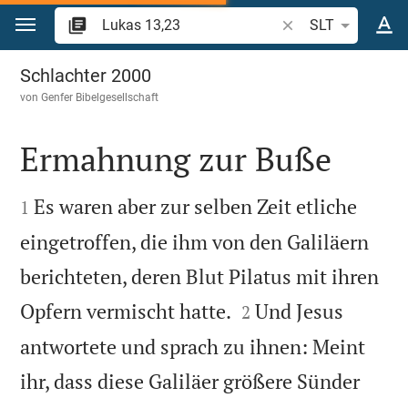
Zum Inhalt springen
Bibelstelle oder Beg
SLT
Lukas 13
Schlachter 2000
von
Genfer Bibelgesellschaft
Ermahnung zur Buße


Es waren aber zur selben Zeit etliche
1
eingetroffen, die ihm von den Galiläern
berichteten, deren Blut Pilatus mit ihren


Opfern vermischt hatte.
Und Jesus
2
antwortete und sprach zu ihnen: Meint
ihr, dass diese Galiläer größere Sünder