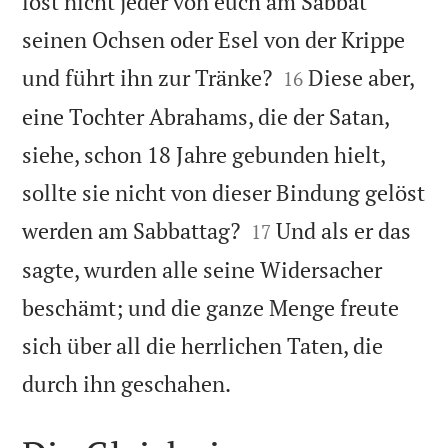
löst nicht jeder von euch am Sabbat
seinen Ochsen oder Esel von der Krippe


und führt ihn zur Tränke?
Diese aber,
16
eine Tochter Abrahams, die der Satan,
siehe, schon 18 Jahre gebunden hielt,
sollte sie nicht von dieser Bindung gelöst


werden am Sabbattag?
Und als er das
17
sagte, wurden alle seine Widersacher
beschämt; und die ganze Menge freute
sich über all die herrlichen Taten, die

durch ihn geschahen.