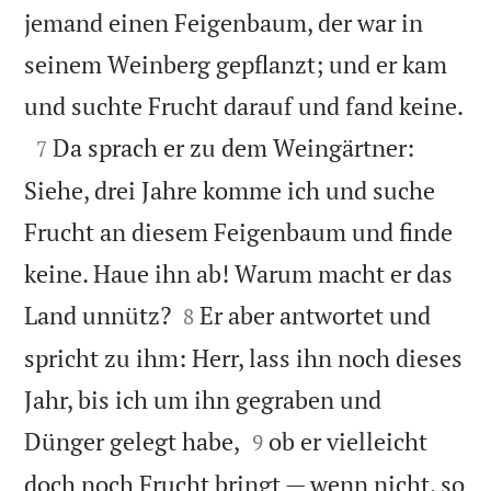
jemand einen Feigenbaum, der war in
seinem Weinberg gepflanzt; und er kam

und suchte Frucht darauf und fand keine.

Da sprach er zu dem Weingärtner:
7
Siehe, drei Jahre komme ich und suche
Frucht an diesem Feigenbaum und finde
keine. Haue ihn ab! Warum macht er das


Land unnütz?
Er aber antwortet und
8
spricht zu ihm: Herr, lass ihn noch dieses
Jahr, bis ich um ihn gegraben und


Dünger gelegt habe,
ob er vielleicht
9
doch noch Frucht bringt — wenn nicht, so