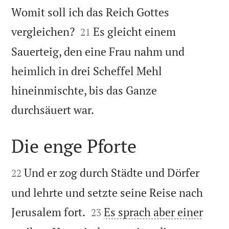
Womit soll ich das Reich Gottes


vergleichen?
Es gleicht einem
21
Sauerteig, den eine Frau nahm und
heimlich in drei Scheffel Mehl
hineinmischte, bis das Ganze

durchsäuert war.
Die enge Pforte


Und er zog durch Städte und Dörfer
22
und lehrte und setzte seine Reise nach


Jerusalem fort.
Es sprach aber einer
23