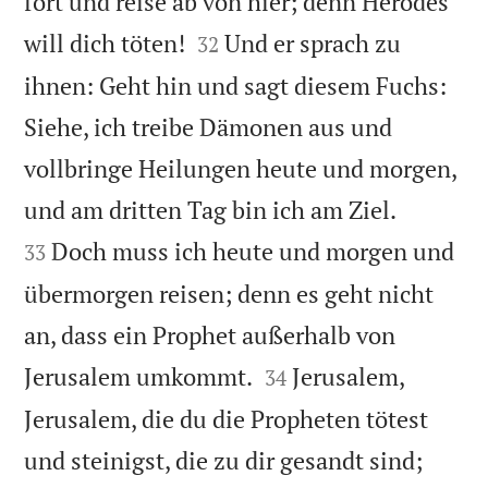
fort und reise ab von hier; denn Herodes


will dich töten!
Und er sprach zu
32
ihnen: Geht hin und sagt diesem Fuchs:
Siehe, ich treibe Dämonen aus und
vollbringe Heilungen heute und morgen,


und am dritten Tag bin ich am Ziel.
Doch muss ich heute und morgen und
33
übermorgen reisen; denn es geht nicht
an, dass ein Prophet außerhalb von


Jerusalem umkommt.
Jerusalem,
34
Jerusalem, die du die Propheten tötest
und steinigst, die zu dir gesandt sind;