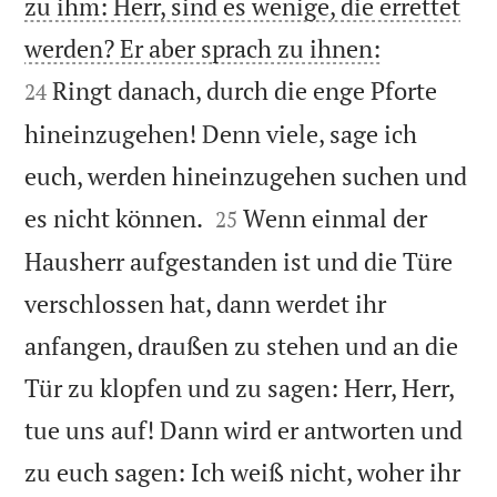
zu ihm: Herr, sind es wenige, die errettet


werden? Er aber sprach zu ihnen:
Ringt danach, durch die enge Pforte
24
hineinzugehen! Denn viele, sage ich
euch, werden hineinzugehen suchen und


es nicht können.
Wenn einmal der
25
Hausherr aufgestanden ist und die Türe
verschlossen hat, dann werdet ihr
anfangen, draußen zu stehen und an die
Tür zu klopfen und zu sagen: Herr, Herr,
tue uns auf! Dann wird er antworten und
zu euch sagen: Ich weiß nicht, woher ihr