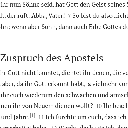
ihr nun Söhne seid, hat Gott den Geist seines


, der ruft: Abba, Vater!
So bist du also nich
7
hn; wenn aber Sohn, dann auch Erbe Gottes du
Zuspruch des Apostels
ihr Gott nicht kanntet, dientet ihr denen, die v
t aber, da ihr Gott erkannt habt, ja vielmehr vo
t ihr euch wiederum den schwachen und armse


enen ihr von Neuem dienen wollt?
Ihr beac
10
[1]


 und Jahre.
Ich fürchte um euch, dass ic
11


 gearbeitet habe.
Werdet doch wie ich, den