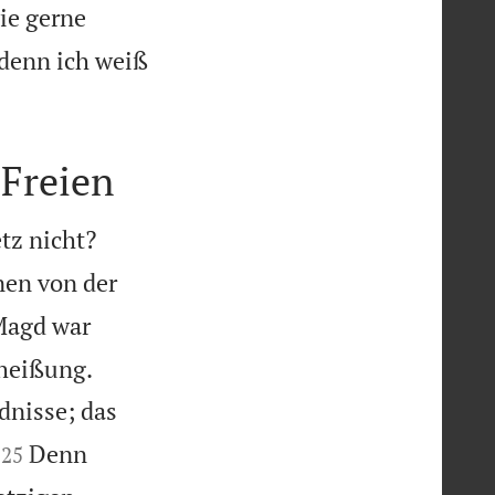
ie gerne
 denn ich weiß
 Freien


etz nicht?
nen von der
Magd war


rheißung.
dnisse; das


Denn
25