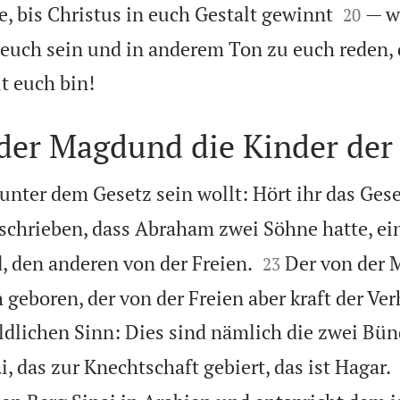


, bis Christus in euch Gestalt gewinnt
— w
20
ei euch sein und in anderem Ton zu euch reden,

t euch bin!
der Magdund die Kinder der
r unter dem Gesetz sein wollt: Hört ihr das Ges
eschrieben, dass Abraham zwei Söhne hatte, ei


, den anderen von der Freien.
Der von der 
23
geboren, der von der Freien aber kraft der Ve
ldlichen Sinn: Dies sind nämlich die zwei Bün
, das zur Knechtschaft gebiert, das ist Hagar.