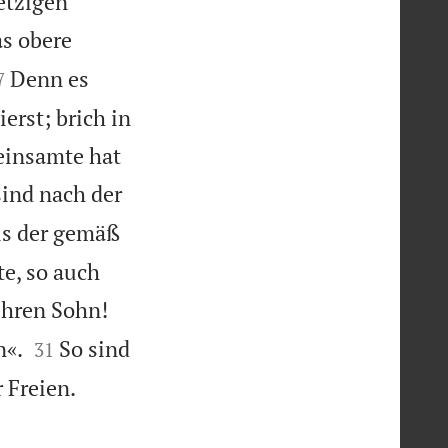
etzigen
s obere

Denn es
7
erst; brich in
reinsamte hat
sind nach der
ls der gemäß
e, so auch
ihren Sohn!


n«.
So sind
31

 Freien.