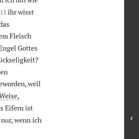


ihr wisst
13
 das
em Fleisch
 Engel Gottes
ckseligkeit?
gen
geworden, weil
 Weise,
s Eifern ist
 nur, wenn ich