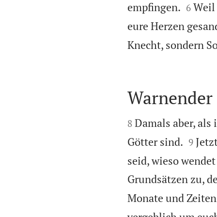


empfingen.
Weil 
6
eure Herzen gesandt
Knecht, sondern So
Warnender 


Damals aber, als 
8


Götter sind.
Jetz
9
seid, wieso wende
Grundsätzen zu, d
Monate und Zeiten
vergeblich um euch