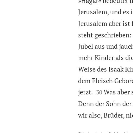
»Hagar« bedeutet d
Jerusalem, und es 
Jerusalem aber ist 
steht geschrieben: 
Jubel aus und jauc
mehr Kinder als di
Weise des Isaak Ki
dem Fleisch Gebor


jetzt.
Was aber s
30
Denn der Sohn der 
wir also, Brüder, n