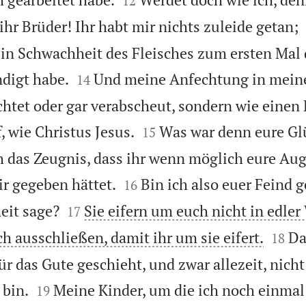
12
, ihr Brüder! Ihr habt mir nichts zuleide getan;
h in Schwachheit des Fleisches zum ersten Mal


digt habe.
Und meine Anfechtung in mein
14
achtet oder gar verabscheut, sondern wie einen


, wie Christus Jesus.
Was war denn eure Glü
15
 das Zeugnis, dass ihr wenn möglich eure Au


r gegeben hättet.
Bin ich also euer Feind 
16


eit sage?
Sie eifern um euch nicht in edler
17


h ausschließen, damit ihr um sie eifert.
Da
18
ür das Gute geschieht, und zwar allezeit, nicht


 bin.
Meine Kinder, um die ich noch einmal
19