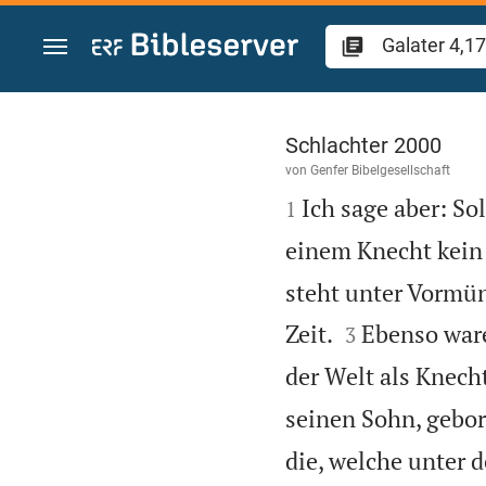
Zum Inhalt springen
Galater 4
Schlachter 2000
von
Genfer Bibelgesellschaft

Ich sage aber: S
1
einem Knecht kein 
steht unter Vormün


Zeit.
Ebenso ware
3
der Welt als Knech
seinen Sohn, gebor
die, welche unter 