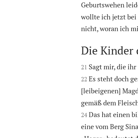
Geburtswehen leide
wollte ich jetzt b
nicht, woran ich mi
Die Kinder 


Sagt mir, die ih
21
Es steht doch g
22
[leibeigenen] Magd
gemäß dem Fleisch 
Das hat einen bi
24
eine vom Berg Sinai