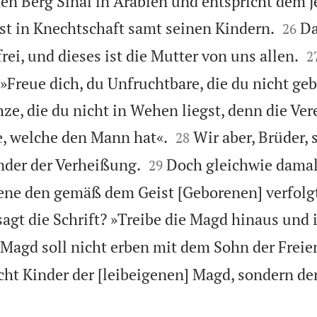
en Berg Sinai in Arabien und entspricht dem j


ist in Knechtschaft samt seinen Kindern.
Da
26

frei, und dieses ist die Mutter von uns allen.
2
»Freue dich, du Unfruchtbare, die du nicht gebi
hze, die du nicht in Wehen liegst, denn die Ve


e, welche den Mann hat«.
Wir aber, Brüder, 
28


nder der Verheißung.
Doch gleichwie dama
29
ene den gemäß dem Geist [Geborenen] verfolgt
agt die Schrift? »Treibe die Magd hinaus und 
Magd soll nicht erben mit dem Sohn der Freie
icht Kinder der [leibeigenen] Magd, sondern der