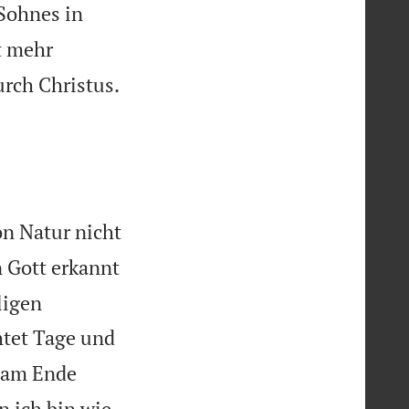
 Sohnes in
t mehr

rch Christus.
on Natur nicht
n Gott erkannt
ligen
htet Tage und
h am Ende
n ich bin wie