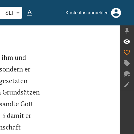
belstelle oder Begriff suchen
SLT
Kostenlos anmelden
n ihm und

sondern er
tgesetzten
n Grundsätzen
, sandte Gott


damit er
5
nschaft