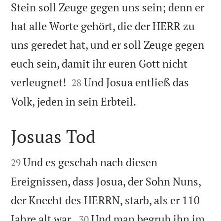
Stein soll Zeuge gegen uns sein; denn er
hat alle Worte gehört, die der HERR zu
uns geredet hat, und er soll Zeuge gegen
euch sein, damit ihr euren Gott nicht


verleugnet!
Und Josua entließ das
28

Volk, jeden in sein Erbteil.
Josuas Tod


Und es geschah nach diesen
29
Ereignissen, dass Josua, der Sohn Nuns,
der Knecht des HERRN, starb, als er 110


Jahre alt war.
Und man begrub ihn im
30