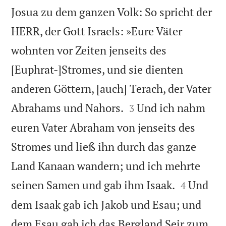
Josua zu dem ganzen Volk: So spricht der
HERR, der Gott Israels: »Eure Väter
wohnten vor Zeiten jenseits des
[Euphrat-]Stromes, und sie dienten
anderen Göttern, [auch] Terach, der Vater


Abrahams und Nahors.
Und ich nahm
3
euren Vater Abraham von jenseits des
Stromes und ließ ihn durch das ganze
Land Kanaan wandern; und ich mehrte


seinen Samen und gab ihm Isaak.
Und
4
dem Isaak gab ich Jakob und Esau; und
dem Esau gab ich das Bergland Seir zum