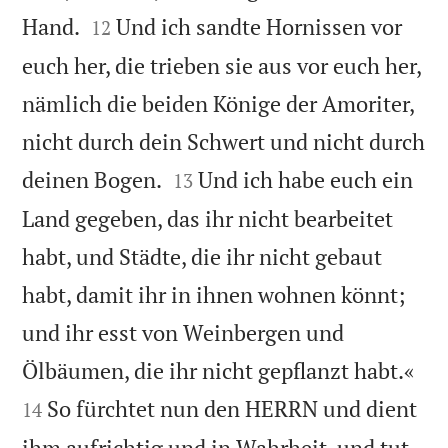


Hand.
Und ich sandte Hornissen vor
12
euch her, die trieben sie aus vor euch her,
nämlich die beiden Könige der Amoriter,
nicht durch dein Schwert und nicht durch


deinen Bogen.
Und ich habe euch ein
13
Land gegeben, das ihr nicht bearbeitet
habt, und Städte, die ihr nicht gebaut
habt, damit ihr in ihnen wohnen könnt;
und ihr esst von Weinbergen und


Ölbäumen, die ihr nicht gepflanzt habt.«
So fürchtet nun den HERRN und dient
14
ihm aufrichtig und in Wahrheit, und tut