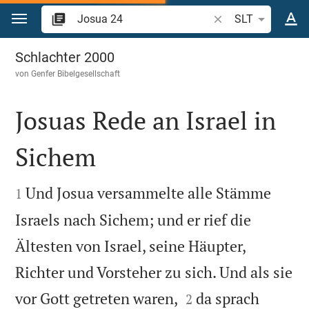
Zum Inhalt springen
Bibelstelle oder Beg
SLT
Josua 24
Schlachter 2000
von
Genfer Bibelgesellschaft
Josuas Rede an Israel in
Sichem


Und Josua versammelte alle Stämme
1
Israels nach Sichem; und er rief die
Ältesten von Israel, seine Häupter,
Richter und Vorsteher zu sich. Und als sie


vor Gott getreten waren,
da sprach
2