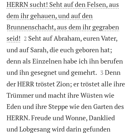
HERRN sucht! Seht auf den Felsen, aus
dem ihr gehauen, und auf den
Brunnenschacht, aus dem ihr gegraben


seid!
Seht auf Abraham, euren Vater,
2
und auf Sarah, die euch geboren hat;
denn als Einzelnen habe ich ihn berufen


und ihn gesegnet und gemehrt.
Denn
3
der HERR tröstet Zion; er tröstet alle ihre
Trümmer und macht ihre Wüsten wie
Eden und ihre Steppe wie den Garten des
HERRN. Freude und Wonne, Danklied
und Lobgesang wird darin gefunden