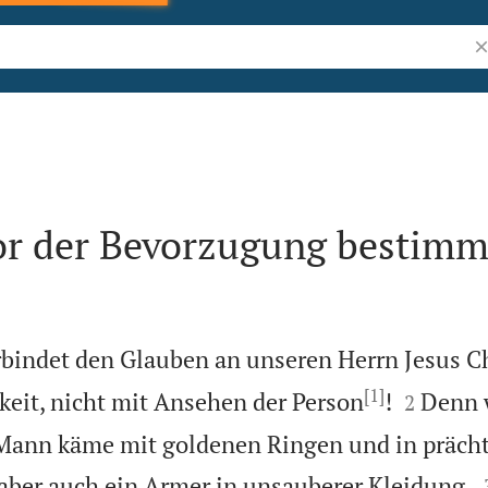
Bi
r der Bevorzugung bestimm
rbindet den Glauben an unseren Herrn Jesus Ch
[1]


hkeit, nicht mit Ansehen der Person
!
Denn 
2
ann käme mit goldenen Ringen und in prächt
aber auch ein Armer in unsauberer Kleidung,