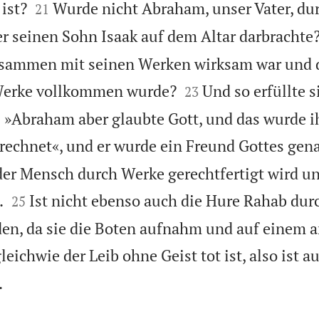


ist?
Wurde nicht Abraham, unser Vater, du
21
 er seinen Sohn Isaak auf dem Altar darbrachte
usammen mit seinen Werken wirksam war und d


Werke vollkommen wurde?
Und so erfüllte s
23
t: »Abraham aber glaubte Gott, und das wurde 
rechnet«, und er wurde ein Freund Gottes gen
 der Mensch durch Werke gerechtfertigt wird u


.
Ist nicht ebenso auch die Hure Rahab du
25
den, da sie die Boten aufnahm und auf einem
eichwie der Leib ohne Geist tot ist, also ist a

.