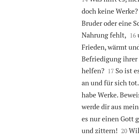
doch keine Werke? 
Bruder oder eine S


Nahrung fehlt,
16
Frieden, wärmt und 
Befriedigung ihrer 


helfen?
So ist 
17
an und für sich tot.
habe Werke. Bewei
werde dir aus mei
es nur einen Gott 


und zittern!
Wil
20