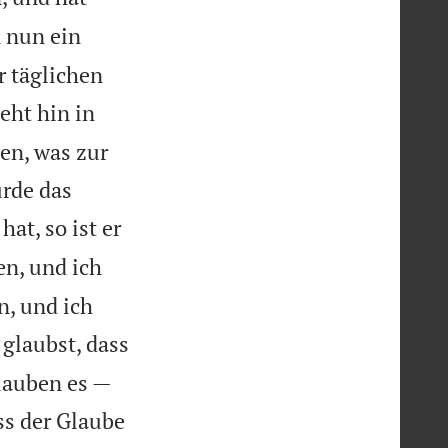
 nun ein
r täglichen
eht hin in
ben, was zur
ürde das
at, so ist er
en, und ich
, und ich
glaubst, dass
lauben es —
ss der Glaube