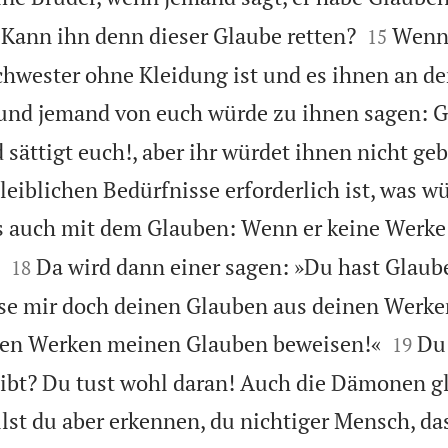


Kann ihn denn dieser Glaube retten?
Wenn
15
chwester ohne Kleidung ist und es ihnen an de
und jemand von euch würde zu ihnen sagen: G
sättigt euch!, aber ihr würdet ihnen nicht ge
leiblichen Bedürfnisse erforderlich ist, was w
es auch mit dem Glauben: Wenn er keine Werke h


Da wird dann einer sagen: »Du hast Glaub
18
se mir doch deinen Glauben aus deinen Werken


nen Werken meinen Glauben beweisen!«
Du 
19
gibt? Du tust wohl daran! Auch die Dämonen g
lst du aber erkennen, du nichtiger Mensch, da