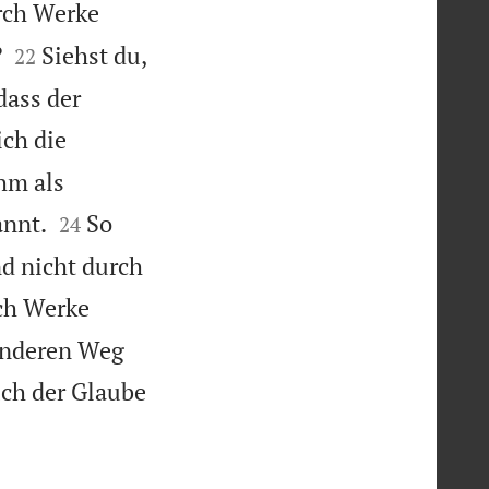
rch Werke


?
Siehst du,
22
ass der
ich die
ihm als


annt.
So
24
nd nicht durch
rch Werke
 anderen Weg
uch der Glaube