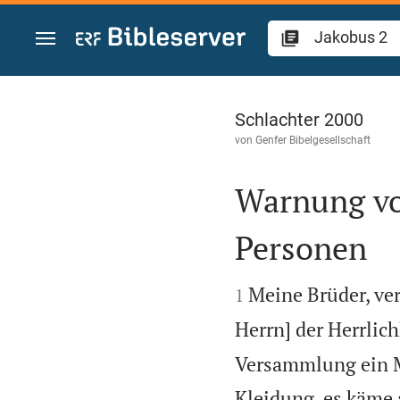
Zum Inhalt springen
Jakobus 2
Schlachter 2000
von
Genfer Bibelgesellschaft
Warnung vo
Personen


Meine Brüder, ve
1
Herrn] der Herrlic
Versammlung ein M
Kleidung, es käme 