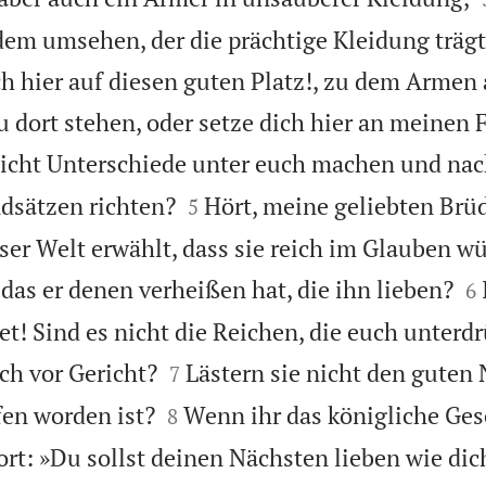
em umsehen, der die prächtige Kleidung trägt
ch hier auf diesen guten Platz!, zu dem Armen
du dort stehen, oder setze dich hier an meinen
nicht Unterschiede unter euch machen und na


dsätzen richten?
Hört, meine geliebten Brüd
5
ser Welt erwählt, dass sie reich im Glauben w

das er denen verheißen hat, die ihn lieben?
6
t! Sind es nicht die Reichen, die euch unterd


ch vor Gericht?
Lästern sie nicht den guten
7


en worden ist?
Wenn ihr das königliche Gese
8
rt: »Du sollst deinen Nächsten lieben wie dich