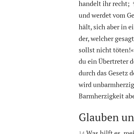
handelt ihr recht;
und werdet vom Gese
hält, sich aber in 
der, welcher gesagt
sollst nicht töten!
du ein Übertreter 
durch das Gesetz de
wird unbarmherzig 
Barmherzigkeit abe
Glauben un


Was hilft es, me
14