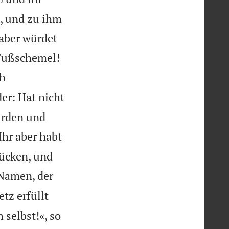
, und zu ihm
 aber würdet


 Fußschemel!
ch
er: Hat nicht
ürden und

Ihr aber habt
rücken, und
 Namen, der
tz erfüllt
 selbst!«, so