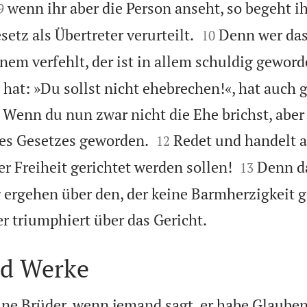


wenn ihr aber die Person anseht, so begeht i
9


tz als Übertreter verurteilt.
Denn wer das
10
einem verfehlt, der ist in allem schuldig geword
 hat: »Du sollst nicht ehebrechen!«, hat auch 
« Wenn du nun zwar nicht die Ehe brichst, aber t


des Gesetzes geworden.
Redet und handelt al
12


r Freiheit gerichtet werden sollen!
Denn d
13
ergehen über den, der keine Barmherzigkeit g

r triumphiert über das Gericht.
d Werke
ine Brüder, wenn jemand sagt, er habe Glauben