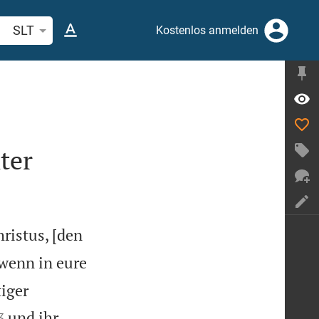
belstelle oder Begriff suchen
SLT
Kostenlos anmelden
ter
ristus, [den
wenn in eure
iger


und ihr
3