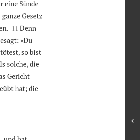
hr eine Sünde
 ganze Gesetz


en.
Denn
11
gesagt: »Du
ötest, so bist
s solche, die
as Gericht
eübt hat; die
, und hat