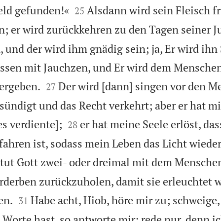


eld gefunden!«
Alsdann wird sein Fleisch fr
25
en; er wird zurückkehren zu den Tagen seiner 
, und der wird ihm gnädig sein; ja, Er wird ihn
assen mit Jauchzen, und Er wird dem Menschen


ergeben.
Der wird [dann] singen vor den 
27
sündigt und das Recht verkehrt; aber er hat mi


es verdiente];
er hat meine Seele erlöst, das
28
ahren ist, sodass mein Leben das Licht wieder
s tut Gott zwei- oder dreimal mit dem Mensche
rderben zurückzuholen, damit sie erleuchtet 


en.
Habe acht, Hiob, höre mir zu; schweige,
31
Worte hast, so antworte mir; rede nur, denn 