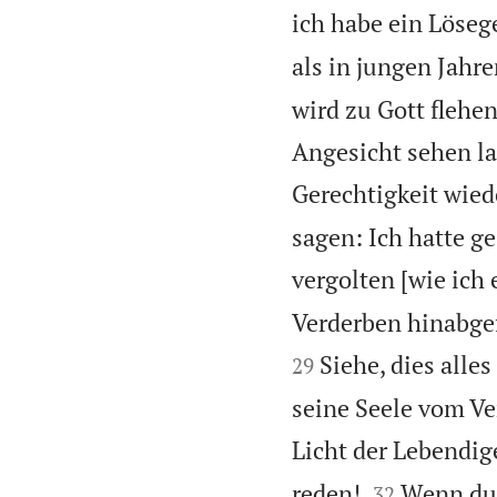
ich habe ein Löseg
als in jungen Jahr
wird zu Gott flehen
Angesicht sehen l
Gerechtigkeit wied
sagen: Ich hatte ge
vergolten [wie ich 
Verderben hinabgef
Siehe, dies alle
29
seine Seele vom Ve
Licht der Lebendig


reden!
Wenn du 
32