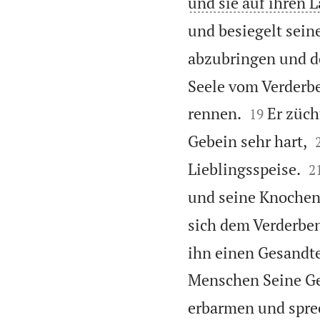
und sie auf ihren
und besiegelt sein
abzubringen und 
Seele vom Verderbe


rennen.
Er züch
19
Gebein sehr hart,

Lieblingsspeise.
2
und seine Knochen,
sich dem Verderbe
ihn einen Gesandte
Menschen Seine Ge
erbarmen und sprec