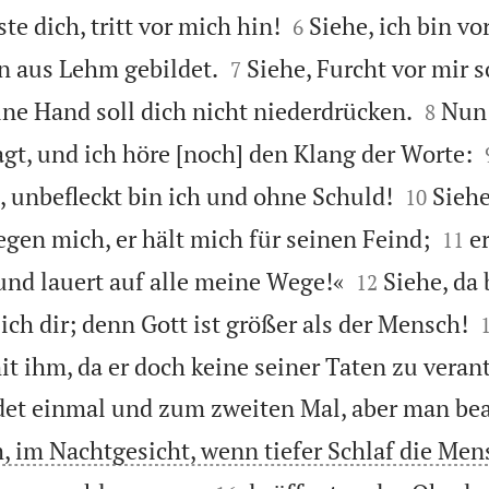


te dich, tritt vor mich hin!
Siehe, ich bin vo
6


in aus Lehm gebildet.
Siehe, Furcht vor mir s
7


ne Hand soll dich nicht niederdrücken.
Nun 
8
t, und ich höre [noch] den Klang der Worte:


, unbefleckt bin ich und ohne Schuld!
Siehe
10


egen mich, er hält mich für seinen Feind;
e
11


und lauert auf alle meine Wege!«
Siehe, da 
12
ich dir; denn Gott ist größer als der Mensch!
it ihm, da er doch keine seiner Taten zu veran
det einmal und zum zweiten Mal, aber man bea
 im Nachtgesicht, wenn tiefer Schlaf die Men