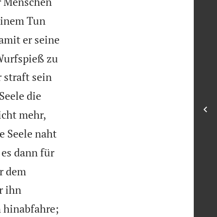
er Menschen
einem Tun
amit er seine
Wurfspieß zu
 straft sein
Seele die
icht mehr,
e Seele naht
es dann für
er dem
r ihn
n hinabfahre;