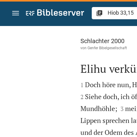
Zum Inhalt springen
Hiob 33
Schlachter 2000
von
Genfer Bibelgesellschaft
Elihu verkü


Doch höre nun, H
1
Siehe doch, ich 
2


Mundhöhle;
mei
3
Lippen sprechen la
und der Odem des 