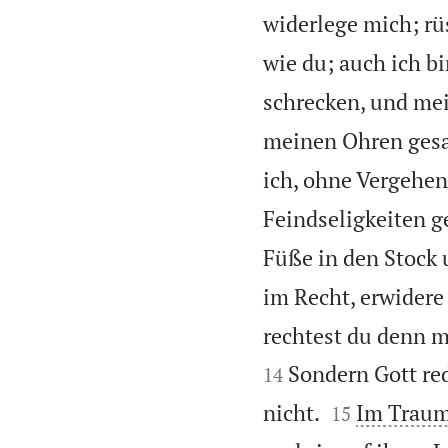
widerlege mich; rüs
wie du; auch ich b
schrecken, und mei
meinen Ohren gesag
ich, ohne Vergehen
Feindseligkeiten g
Füße in den Stock 
im Recht, erwidere 
rechtest du denn m
Sondern Gott re
14


nicht.
Im Traum,
15