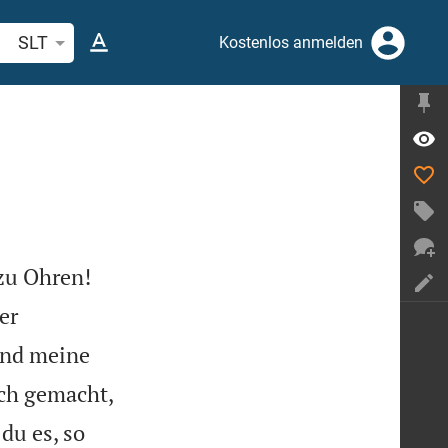
belstelle oder Begriff suchen
SLT
Kostenlos anmelden


zu Ohren!
er
und meine
ich gemacht,
du es, so