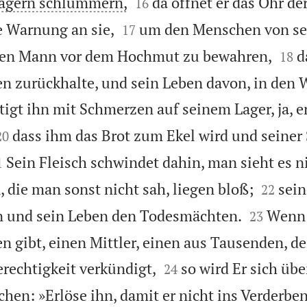


 Lagern schlummern,
da öffnet er das Ohr d
16


e Warnung an sie,
um den Menschen von s
17


den Mann vor dem Hochmut zu bewahren,
d
18
n zurückhalte, und sein Leben davon, in den 
tigt ihn mit Schmerzen auf seinem Lager, ja, er


dass ihm das Brot zum Ekel wird und seiner 
20

Sein Fleisch schwindet dahin, man sieht es n
1


 die man sonst nicht sah, liegen bloß;
sein
22


n und sein Leben den Todesmächten.
Wenn 
23
n gibt, einen Mittler, einen aus Tausenden, d


rechtigkeit verkündigt,
so wird Er sich übe
24
hen: »Erlöse ihn, damit er nicht ins Verderbe