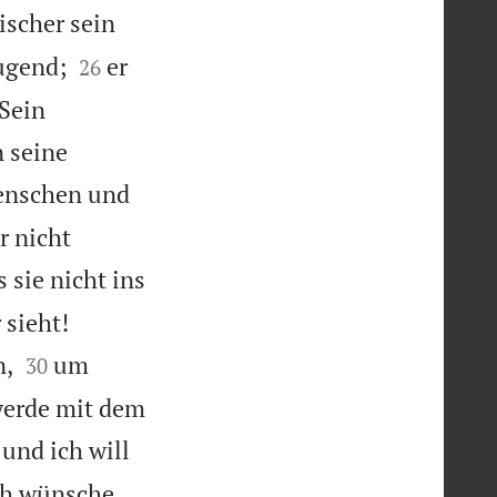
ischer sein


Jugend;
er
26
 Sein
 seine
Menschen und
r nicht
s sie nicht ins


 sieht!


n,
um
30
werde mit dem
 und ich will
ich wünsche