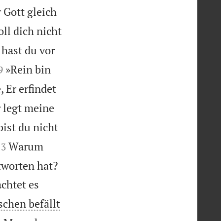
r Gott gleich
oll dich nicht
hast du vor


»Rein bin
9
, Er erfindet
r legt meine
bist du nicht


Warum
13


tworten hat?
chtet es
schen befällt