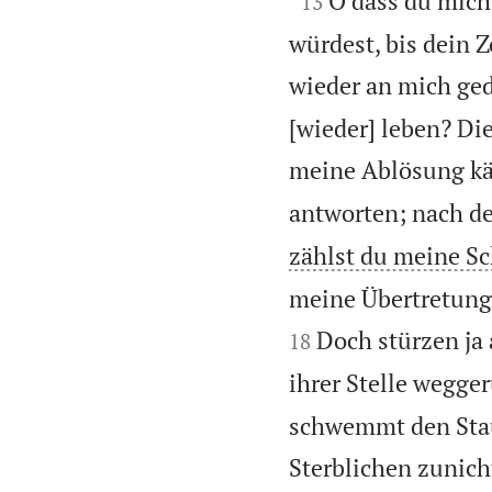
O dass du mich
13
würdest, bis dein Z
wieder an mich ged
[wieder] leben? Di
meine Ablösung k
antworten; nach d
zählst du meine Sc
meine Übertretung
Doch stürzen ja
18
ihrer Stelle wegger
schwemmt den Stau
Sterblichen zunich