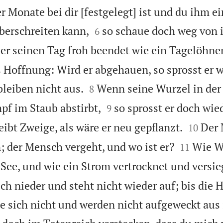
er Monate bei dir [festgelegt] ist und du ihm ei


überschreiten kann,
so schaue doch weg von 
6
 er seinen Tag froh beendet wie ein Tagelöhner
 Hoffnung: Wird er abgehauen, so sprosst er w


bleiben nicht aus.
Wenn seine Wurzel in der 
8


pf im Staub abstirbt,
so sprosst er doch wi
9


ibt Zweige, als wäre er neu gepflanzt.
Der 
10


n; der Mensch vergeht, und wo ist er?
Wie W
11
See, und wie ein Strom vertrocknet und versie
ch nieder und steht nicht wieder auf; bis die
ie sich nicht und werden nicht aufgeweckt aus 