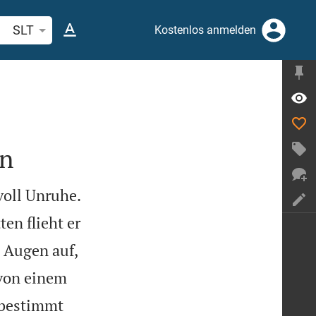
belstelle oder Begriff suchen
SLT
Kostenlos anmelden
en


voll Unruhe.
en flieht er
e Augen auf,
 von einem
 bestimmt