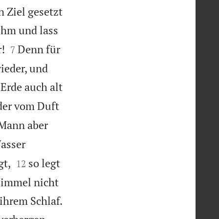
n Ziel gesetzt
ihm und lass


!
Denn für
7
ieder, und
Erde auch alt
eder vom Duft
Mann aber
asser


gt,
so legt
12
 Himmel nicht

ihrem Schlaf.