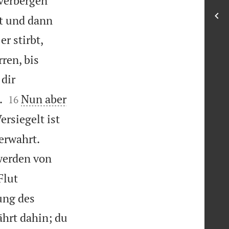
 verbergen
st und dann
r stirbt,
ren, bis
dir


.
Nun aber
16
ersiegelt ist


erwahrt.
werden von
Flut
ung des
ährt dahin; du