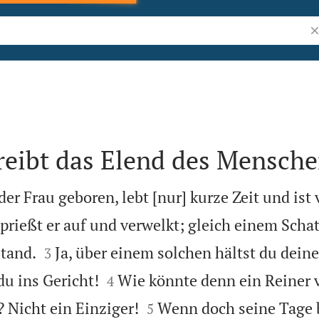
Bi
reibt das Elend des Mensch
er Frau geboren, lebt [nur] kurze Zeit und ist 
rießt er auf und verwelkt; gleich einem Schatt


tand.
Ja, über einem solchen hältst du dein
3


du ins Gericht!
Wie könnte denn ein Reiner
4


Nicht ein Einziger!
Wenn doch seine Tage
5