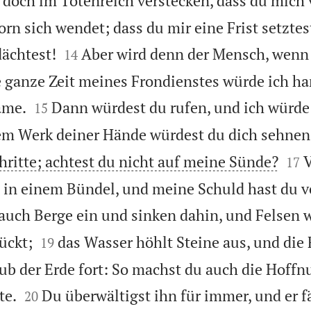
 doch im Totenreich verstecken, dass du mich
orn sich wendet; dass du mir eine Frist setzte


ächtest!
Aber wird denn der Mensch, wenn e
14
e ganze Zeit meines Frondienstes würde ich har


äme.
Dann würdest du rufen, und ich würde 
15
em Werk deiner Hände würdest du dich sehnen


hritte; achtest du nicht auf meine Sünde?
V
17
 in einem Bündel, und meine Schuld hast du v
 auch Berge ein und sinken dahin, und Felsen 


ückt;
das Wasser höhlt Steine aus, und die 
19
b der Erde fort: So machst du auch die Hoffn


te.
Du überwältigst ihn für immer, und er f
20