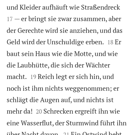


und Kleider aufhäuft wie Straßendreck
— er bringt sie zwar zusammen, aber
17
der Gerechte wird sie anziehen, und das


Geld wird der Unschuldige erben.
Er
18
baut sein Haus wie die Motte, und wie
die Laubhütte, die sich der Wächter


macht.
Reich legt er sich hin, und
19
noch ist ihm nichts weggenommen; er
schlägt die Augen auf, und nichts ist


mehr da!
Schrecken ergreift ihn wie
20
eine Wasserflut, der Sturmwind führt ihn


über Nacht davon.
Ein Ostwind hebt
21