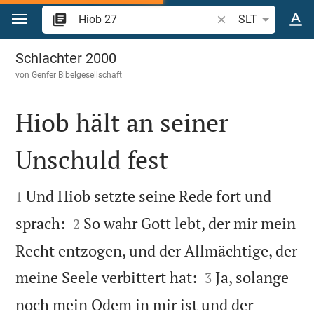
Zum Inhalt springen
Bibelstelle oder Beg
SLT
Hiob 27
Schlachter 2000
von
Genfer Bibelgesellschaft
Hiob hält an seiner
Unschuld fest


Und Hiob setzte seine Rede fort und
1


sprach:
So wahr Gott lebt, der mir mein
2
Recht entzogen, und der Allmächtige, der


meine Seele verbittert hat:
Ja, solange
3
noch mein Odem in mir ist und der