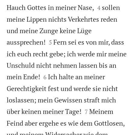


Hauch Gottes in meiner Nase,
sollen
4
meine Lippen nichts Verkehrtes reden
und meine Zunge keine Lüge


aussprechen!
Fern sei es von mir, dass
5
ich euch recht gebe; ich werde mir meine
Unschuld nicht nehmen lassen bis an


mein Ende!
Ich halte an meiner
6
Gerechtigkeit fest und werde sie nicht
loslassen; mein Gewissen straft mich


über keinen meiner Tage!
Meinem
7
Feind aber ergehe es wie dem Gottlosen,
und meinem Widersacher wie dem