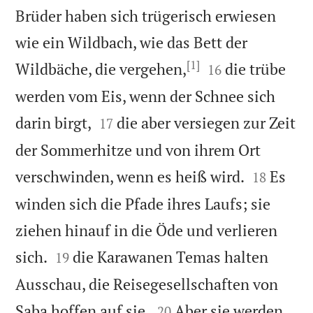
Brüder haben sich trügerisch erwiesen
wie ein Wildbach, wie das Bett der
[1]


Wildbäche, die vergehen,
die trübe
16
werden vom Eis, wenn der Schnee sich


darin birgt,
die aber versiegen zur Zeit
17
der Sommerhitze und von ihrem Ort


verschwinden, wenn es heiß wird.
Es
18
winden sich die Pfade ihres Laufs; sie
ziehen hinauf in die Öde und verlieren


sich.
die Karawanen Temas halten
19
Ausschau, die Reisegesellschaften von


Saba hoffen auf sie.
Aber sie werden
20