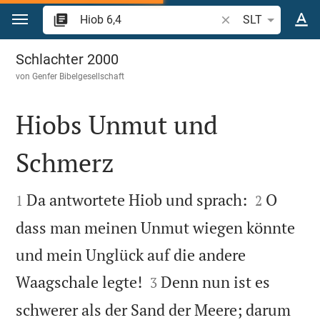
Zum Inhalt springen
Bibelstelle oder Beg
SLT
Hiob 6
Schlachter 2000
von
Genfer Bibelgesellschaft
Hiobs Unmut und
Schmerz




Da antwortete Hiob und sprach:
O
1
2
dass man meinen Unmut wiegen könnte
und mein Unglück auf die andere


Waagschale legte!
Denn nun ist es
3
schwerer als der Sand der Meere; darum