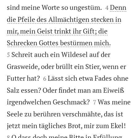


sind meine Worte so ungestüm.
Denn
4
die Pfeile des Allmächtigen stecken in
mir, mein Geist trinkt ihr Gift; die


Schrecken Gottes bestürmen mich.
Schreit auch ein Wildesel auf der
5
Grasweide, oder brüllt ein Stier, wenn er


Futter hat?
Lässt sich etwa Fades ohne
6
Salz essen? Oder findet man am Eiweiß


irgendwelchen Geschmack?
Was meine
7
Seele zu berühren verschmähte, das ist


jetzt mein tägliches Brot, mir zum Ekel!
O dass doch meine Bitte in Erfüllung
8