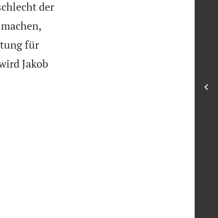
schlecht der
n machen,
ttung für
wird Jakob