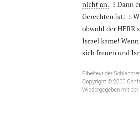


nicht an.
Dann er
5


Gerechten ist!
Wo
6
obwohl der HERR se
Israel käme! Wenn 
sich freuen und Isr
Bibeltext der Schlachter
Copyright © 2000 Genfe
Wiedergegeben mit der 