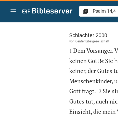
Zum Inhalt springen
Psalm 14
Schlachter 2000
von
Genfer Bibelgesellschaft

Dem Vorsänger. Vo
1
keinen Gott!« Sie h
keiner, der Gutes tu
Menschenkinder, um


Gott fragt.
Sie si
3
Gutes tut, auch ni
Einsicht, die mein