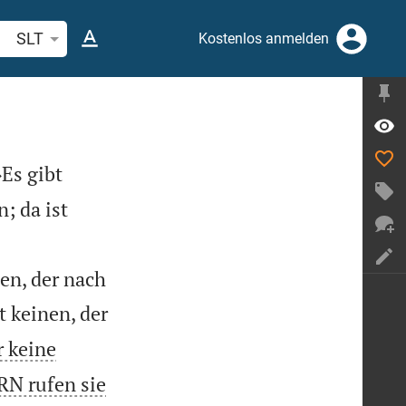
belstelle oder Begriff suchen
SLT
Kostenlos anmelden
Es gibt
; da ist
en, der nach
t keinen, der
r keine
RN rufen sie