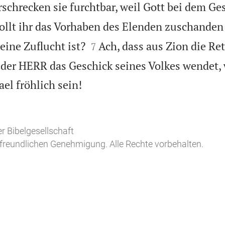
schrecken sie furchtbar, weil Gott bei dem Ge
llt ihr das Vorhaben des Elenden zuschande


ine Zuflucht ist?
Ach, dass aus Zion die Re
7
der HERR das Geschick seines Volkes wendet, 

ael fröhlich sein!
r Bibelgesellschaft
freundlichen Genehmigung. Alle Rechte vorbehalten.