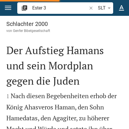
Zum Inhalt springen
Bibelstelle oder Beg
SLT
Ester 3
Schlachter 2000
von
Genfer Bibelgesellschaft
Der Aufstieg Hamans
und sein Mordplan
gegen die Juden


Nach diesen Begebenheiten erhob der
1
König Ahasveros Haman, den Sohn
Hamedatas, den Agagiter, zu höherer
Macht und Würde und setzte ihn über