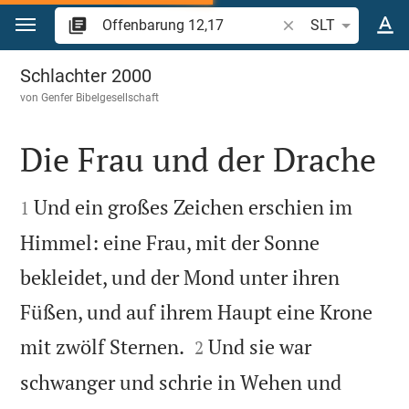
Zum Inhalt springen
Bibelstelle oder Beg
SLT
Offenbarung 12
Schlachter 2000
von
Genfer Bibelgesellschaft
Die Frau und der Drache


Und ein großes Zeichen erschien im
1
Himmel: eine Frau, mit der Sonne
bekleidet, und der Mond unter ihren
Füßen, und auf ihrem Haupt eine Krone


mit zwölf Sternen.
Und sie war
2
schwanger und schrie in Wehen und