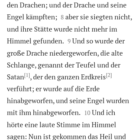
den Drachen; und der Drache und seine


Engel kämpften;
aber sie siegten nicht,
8
und ihre Stätte wurde nicht mehr im


Himmel gefunden.
Und so wurde der
9
große Drache niedergeworfen, die alte
Schlange, genannt der Teufel und der
[1]
[2]
Satan
, der den ganzen Erdkreis
verführt; er wurde auf die Erde
hinabgeworfen, und seine Engel wurden


mit ihm hinabgeworfen.
Und ich
10
hörte eine laute Stimme im Himmel
sagen: Nun ist gekommen das Heil und